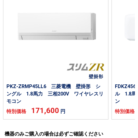
PKZ-ZRMP45LL6 三菱電機 壁掛形 シ
FDKZ4
ングル 1.8馬力 三相200V ワイヤレスリ
ル 1.8
モコン
ン
171,600
特別価格
円
特別価
機器のみご購入の場合は必ずご確認ください