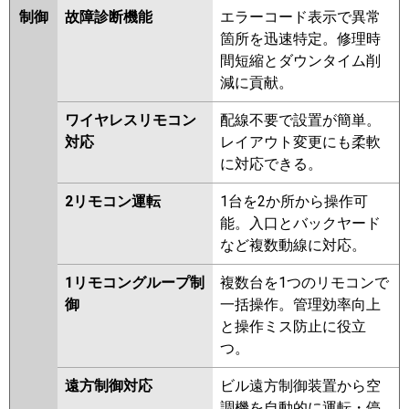
制御
故障診断機能
エラーコード表示で異常
箇所を迅速特定。修理時
間短縮とダウンタイム削
減に貢献。
ワイヤレスリモコン
配線不要で設置が簡単。
対応
レイアウト変更にも柔軟
に対応できる。
2リモコン運転
1台を2か所から操作可
能。入口とバックヤード
など複数動線に対応。
1リモコングループ制
複数台を1つのリモコンで
御
一括操作。管理効率向上
と操作ミス防止に役立
つ。
遠方制御対応
ビル遠方制御装置から空
調機を自動的に運転・停