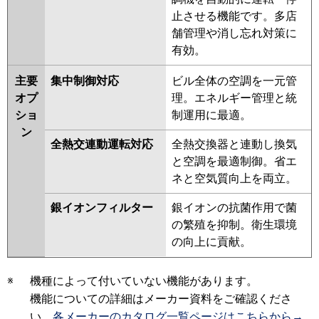
止させる機能です。多店
舗管理や消し忘れ対策に
有効。
主要
集中制御対応
ビル全体の空調を一元管
オプ
理。エネルギー管理と統
ショ
制運用に最適。
ン
全熱交連動運転対応
全熱交換器と連動し換気
と空調を最適制御。省エ
ネと空気質向上を両立。
銀イオンフィルター
銀イオンの抗菌作用で菌
の繁殖を抑制。衛生環境
の向上に貢献。
※
機種によって付いていない機能があります。
機能についての詳細はメーカー資料をご確認くださ
い。
各メーカーのカタログ一覧ページはこちらから→