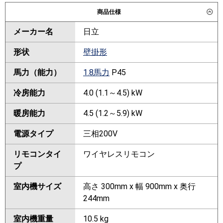
商品仕様
メーカー名
日立
形状
壁掛形
馬力（能力）
1.8馬力
P45
冷房能力
4.0 (1.1～4.5) kW
暖房能力
4.5 (1.2～5.9) kW
電源タイプ
三相200V
リモコンタイ
ワイヤレスリモコン
プ
室内機サイズ
高さ 300mm x 幅 900mm x 奥行
244mm
室内機重量
10.5 kg