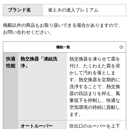
ダイキン
SSRA45CNT
SSRA45CT
ブランド名
省エネの達人プレミアム
三菱電機
PKZ-ZRMP45L6
PKZ-
SSRA45BYT
SSRA45BYNT
ZRMP45LL6
SSRA45BJT
SSRA45BJNT
SSRA45BFT
SSRA45BFNT
掲載以外の商品もお取り扱いできる場合がありますので、
日立
SSRA45BCT
SSRA45BCNT
お問い合わせください。
三菱重工
FDKZ456H6S
東芝
RKXA04543MUB
RKXA04543MU
機能一覧
RKXA04543XU
パナソニック
PA-P45K7GC
PA-P45K7GCX
快適
熱交換器「凍結洗
熱交換器を凍らせて霜を
三菱電機
PKZ-ZRMP45L5
PKZ-
性能
浄」
付け、たくわえた霜を溶
ZRMP45LL5
PKZ-ZRMP45L4
かして汚れを落としま
PKZ-ZRMP45LL4
PKZ-
す。熱交換器を定期的に
ZRMP45LL3
PKZ-ZRMP45L3
洗浄することで、熱交換
PKZ-ZRMP45LL2
PKZ-
器の目詰まりを抑え、風
ZRMP45L2
PKZ-ZRMP45LLZ
量低下を抑制し、快適な
PKZ-ZRMP45LZ
PKZ-
空気環境の持続に貢献し
ZRMP45KLY
PKZ-ZRMP45KY
ます。
PKZ-ZRMP45KLV
PKZ-
ZRMP45KV
PKZ-ZRMP45KLR
オートルーバー
吹出口のルーバーを上下