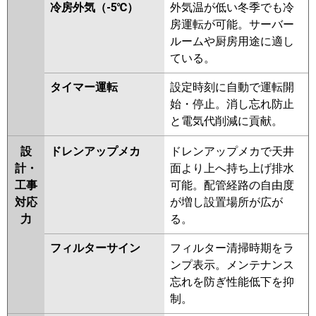
冷房外気（-5℃）
外気温が低い冬季でも冷
房運転が可能。サーバー
ルームや厨房用途に適し
ている。
タイマー運転
設定時刻に自動で運転開
始・停止。消し忘れ防止
と電気代削減に貢献。
設
ドレンアップメカ
ドレンアップメカで天井
計・
面より上へ持ち上げ排水
工事
可能。配管経路の自由度
対応
が増し設置場所が広が
力
る。
フィルターサイン
フィルター清掃時期をラ
ンプ表示。メンテナンス
忘れを防ぎ性能低下を抑
制。