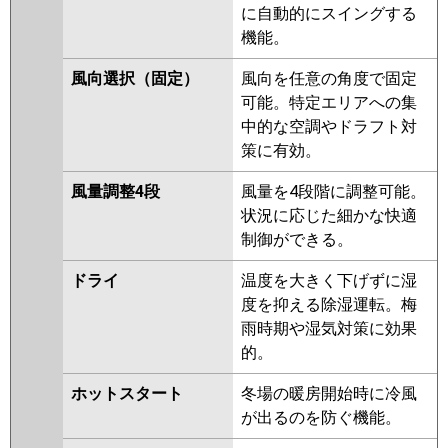
PKZ-ZRMP45KR
に自動的にスイングする
機能。
日立
RPK-GP45RGH4
RPK-GP45RGH3
RPK-AP45GH7
RPK-GP45RGH2
風向選択（固定）
風向を任意の角度で固定
RPK-AP45GH6
RPK-GP45RGH1
可能。特定エリアへの集
中的な空調やドラフト対
三菱重工
FDKZ455HA5SA
FDKZ455H5SA
策に有効。
FDKZ455H5S
風量調整4段
風量を4段階に調整可能。
パナソニック
PA-P45K7GBX
PA-P45K7GB
PA-
状況に応じた細かな快適
P45K7G
PA-P45K6GB
PA-
制御ができる。
P45K6GA
ドライ
温度を大きく下げずに湿
度を抑える除湿運転。梅
雨時期や湿気対策に効果
的。
ホットスタート
冬場の暖房開始時に冷風
が出るのを防ぐ機能。