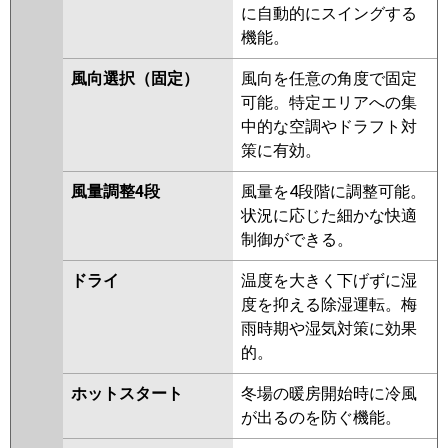
PKZ-ZRMP40KR
に自動的にスイングする
機能。
日立
RPK-GP40RGH4
RPK-GP40RGH3
RPK-AP40GH7
RPK-GP40RGH2
風向選択（固定）
風向を任意の角度で固定
RPK-AP40GH6
RPK-GP40RGH1
可能。特定エリアへの集
中的な空調やドラフト対
三菱重工
FDKZ405HA5SA
FDKZ405H5SA
策に有効。
FDKZ405H5S
風量調整4段
風量を4段階に調整可能。
パナソニック
PA-P40K7GBX
PA-P40K7GB
PA-
状況に応じた細かな快適
P40K7G
PA-P40K6GB
PA-
制御ができる。
P40K6GA
ドライ
温度を大きく下げずに湿
度を抑える除湿運転。梅
雨時期や湿気対策に効果
的。
ホットスタート
冬場の暖房開始時に冷風
が出るのを防ぐ機能。