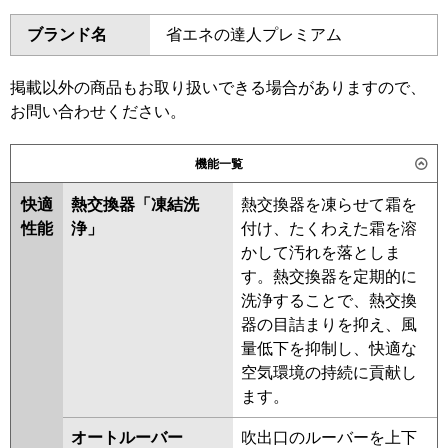
ダイキン
SSRA40CT
SSRA40CNT
ブランド名
省エネの達人プレミアム
三菱電機
PKZ-ZRMP40L6
PKZ-
SSRA40BYT
SSRA40BYNT
ZRMP40LL6
SSRA40BJT
SSRA40BJNT
SSRA40BFT
SSRA40BFNT
掲載以外の商品もお取り扱いできる場合がありますので、
日立
SSRA40BCNT
SSRA40BCT
お問い合わせください。
三菱重工
FDKZ406H6S
東芝
RKXA04043MUB
RKXA04043MU
機能一覧
RKXA04043XU
パナソニック
PA-P40K7GCX
PA-P40K7GC
快適
熱交換器「凍結洗
熱交換器を凍らせて霜を
三菱電機
PKZ-ZRMP40L5
PKZ-
性能
浄」
付け、たくわえた霜を溶
ZRMP40LL5
PKZ-ZRMP40LL4
かして汚れを落としま
PKZ-ZRMP40L4
PKZ-
す。熱交換器を定期的に
ZRMP40LL3
PKZ-ZRMP40L3
洗浄することで、熱交換
PKZ-ZRMP40L2
PKZ-
器の目詰まりを抑え、風
ZRMP40LL2
PKZ-ZRMP40LLZ
量低下を抑制し、快適な
PKZ-ZRMP40LZ
PKZ-
空気環境の持続に貢献し
ZRMP40KLY
PKZ-ZRMP40KY
ます。
PKZ-ZRMP40KLV
PKZ-
ZRMP40KV
PKZ-ZRMP40KLR
オートルーバー
吹出口のルーバーを上下