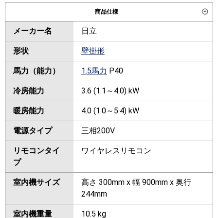
商品仕様
メーカー名
日立
形状
壁掛形
馬力（能力）
1.5馬力
P40
冷房能力
3.6 (1.1～4.0) kW
暖房能力
4.0 (1.0～5.4) kW
電源タイプ
三相200V
リモコンタイ
ワイヤレスリモコン
プ
室内機サイズ
高さ 300mm x 幅 900mm x 奥行
244mm
室内機重量
10.5 kg