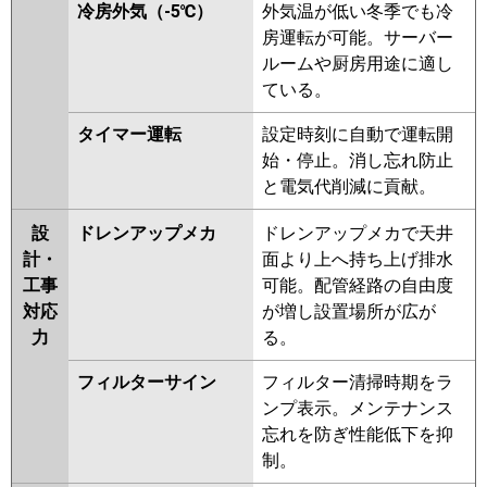
冷房外気（-5℃）
外気温が低い冬季でも冷
房運転が可能。サーバー
ルームや厨房用途に適し
ている。
タイマー運転
設定時刻に自動で運転開
始・停止。消し忘れ防止
と電気代削減に貢献。
設
ドレンアップメカ
ドレンアップメカで天井
計・
面より上へ持ち上げ排水
工事
可能。配管経路の自由度
対応
が増し設置場所が広が
力
る。
フィルターサイン
フィルター清掃時期をラ
ンプ表示。メンテナンス
忘れを防ぎ性能低下を抑
制。