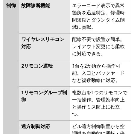
制御
故障診断機能
エラーコード表示で異常
箇所を迅速特定。修理時
間短縮とダウンタイム削
減に貢献。
ワイヤレスリモコン
配線不要で設置が簡単。
対応
レイアウト変更にも柔軟
に対応できる。
2リモコン運転
1台を2か所から操作可
能。入口とバックヤード
など複数動線に対応。
1リモコングループ制
複数台を1つのリモコンで
御
一括操作。管理効率向上
と操作ミス防止に役立
つ。
遠方制御対応
ビル遠方制御装置から空
調機を自動的に運転・停