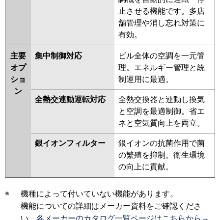
止させる機能です。多店
舗管理や消し忘れ対策に
有効。
主要
集中制御対応
ビル全体の空調を一元管
オプ
理。エネルギー管理と統
ショ
制運用に最適。
ン
全熱交連動運転対応
全熱交換器と連動し換気
と空調を最適制御。省エ
ネと空気質向上を両立。
銀イオンフィルター
銀イオンの抗菌作用で菌
の繁殖を抑制。衛生環境
の向上に貢献。
※
機種によって付いていない機能があります。
機能についての詳細はメーカー資料をご確認くださ
い。
各メーカーのカタログ一覧ページはこちらから→