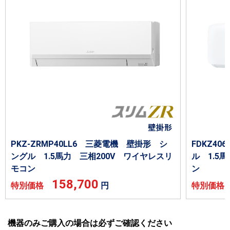
PKZ-ZRMP40LL6 三菱電機 壁掛形 シ
FDKZ4
ングル 1.5馬力 三相200V ワイヤレスリ
ル 1.5
モコン
ン
158,700
特別価格
円
特別価
機器のみご購入の場合は必ずご確認ください