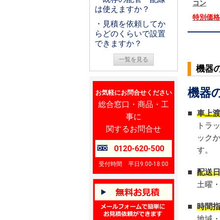
コン
は使えますか？
特別価
・見積を依頼してか
らどのくらいで設置
できますか？
一覧を見る
機器
機器
お気軽にお問合せください
総合窓口・商品・工
■
車上
事に
トラ
関するお問合せ
ック
0120-620-500
す。
受付時間 平日9:00-18:00
■
配送
土曜
■
時間
地域