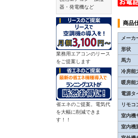
器・発電機など
商品
メーカ
形状
業務用エアコンのリース
馬力
をご提案します
冷房能
暖房能
電源タ
省エネのご提案。電気代
リモコ
を大幅に削減できま
室内機
す！！
室内機
室外機