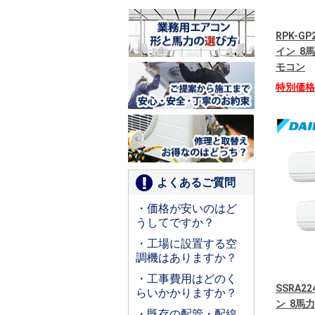
RPK-G
イン 8
モコン
特別価
よくあるご質問
・価格が安いのはど
うしてですか？
・工場に設置する空
調機はありますか？
・工事費用はどのく
SSRA22
らいかかりますか？
ン 8馬
・既存の配管・配線