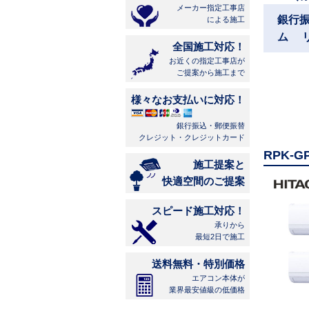
メーカー指定工事店
銀行
による施工
ム 
全国施工対応！
お近くの指定工事店が
ご提案から施工まで
様々なお支払いに対応！
銀行振込・郵便振替
クレジット・クレジットカード
RPK-
施工提案と
快適空間のご提案
スピード施工対応！
承りから
最短2日で施工
送料無料・特別価格
エアコン本体が
業界最安値級の低価格