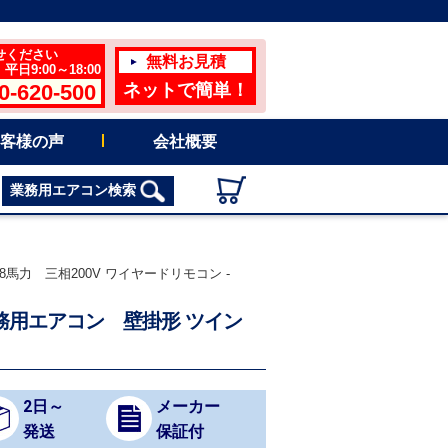
せください
無料お見積
日9:00～18:00
0-620-500
ネットで簡単！
客様の声
会社概要
業務用エアコン検索
8馬力 三相200V ワイヤードリモコン -
 業務用エアコン 壁掛形 ツイン
2日～
メーカー
発送
保証付