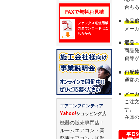
合も
FAXで無料お見積
■
商品
ファックス送信用紙
メー
のダウンロードはこ
ちらから
■
返品
商品
傷等
■
再配
通常
■
メー
ご注
エアコンフロンティア
す。
Yahoo!
ショッピング店
在庫
機器の販売専門店！
ルームエアコン・業
務用エアコン・加湿