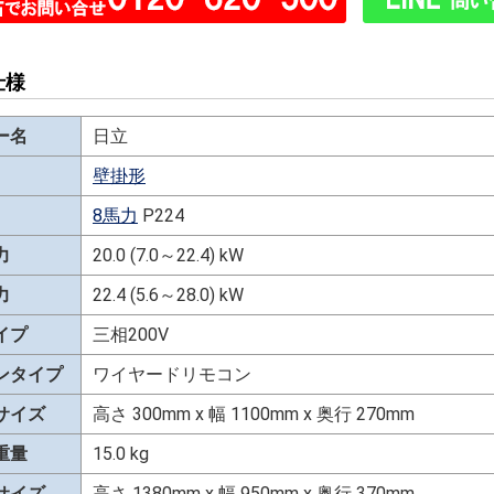
仕様
ー名
日立
壁掛形
8馬力
P224
力
20.0 (7.0～22.4) kW
力
22.4 (5.6～28.0) kW
イプ
三相200V
ンタイプ
ワイヤードリモコン
サイズ
高さ 300mm x 幅 1100mm x 奥行 270mm
重量
15.0 kg
サイズ
高さ 1380mm x 幅 950mm x 奥行 370mm