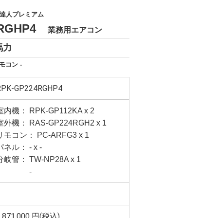
達人プレミアム
4RGHP4
業務用エアコン
馬力
モコン -
RPK-GP224RGHP4
室内機： RPK-GP112KA x 2
室外機： RAS-GP224RGH2 x 1
リモコン： PC-ARFG3 x 1
パネル： - x -
分岐管： TW-NP28A x 1
-
,871,000
円(税込)