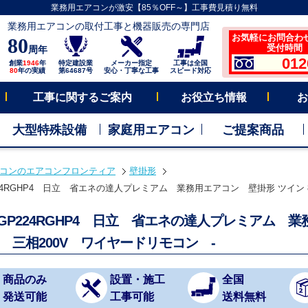
業務用エアコンが激安【85％OFF～】工事費見積り無料
業務用エアコンの取付工事と機器販売の専門店
お気軽にお問合わ
80
受付時間 平
周年
012
創業
1946
年
特定建設業
メーカー指定
工事は全国
80
年の実績
第64687号
安心・丁寧な工事
スピード対応
工事に関するご案内
お役立ち情報
お
大型特殊設備
家庭用エアコン
ご提案商品
コンのエアコンフロンティア
壁掛形
224RGHP4 日立 省エネの達人プレミアム 業務用エアコン 壁掛形 ツイン 
K-GP224RGHP4 日立 省エネの達人プレミアム
力 三相200V ワイヤードリモコン -
商品のみ
設置・施工
全国
発送可能
工事可能
送料無料