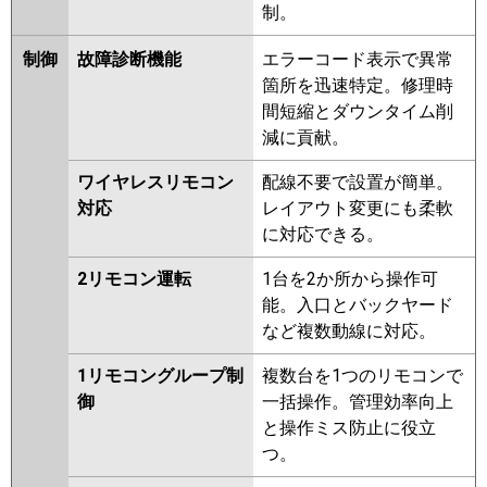
制。
制御
故障診断機能
エラーコード表示で異常
箇所を迅速特定。修理時
間短縮とダウンタイム削
減に貢献。
ワイヤレスリモコン
配線不要で設置が簡単。
対応
レイアウト変更にも柔軟
に対応できる。
2リモコン運転
1台を2か所から操作可
能。入口とバックヤード
など複数動線に対応。
1リモコングループ制
複数台を1つのリモコンで
御
一括操作。管理効率向上
と操作ミス防止に役立
つ。