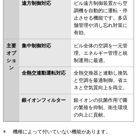
遠方制御対応
ビル遠方制御装置から空
調機を自動的に運転・停
止させる機能です。多店
舗管理や消し忘れ対策に
有効。
主要
集中制御対応
ビル全体の空調を一元管
オプ
理。エネルギー管理と統
ショ
制運用に最適。
ン
全熱交連動運転対応
全熱交換器と連動し換気
と空調を最適制御。省エ
ネと空気質向上を両立。
銀イオンフィルター
銀イオンの抗菌作用で菌
の繁殖を抑制。衛生環境
の向上に貢献。
※
機種によって付いていない機能があります。