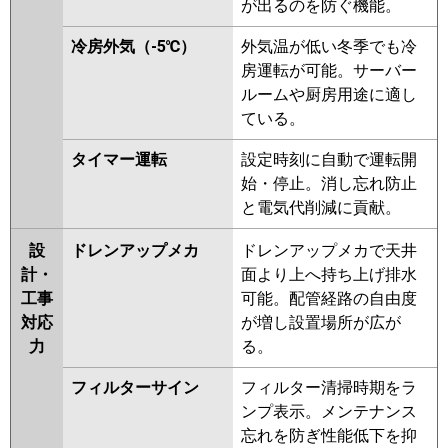
が出るのを防ぐ機能。
パナソニック
PA-P112K7GDBX
PA-P112K7GDB
冷房外気（-5℃）
外気温が低い冬季でも冷
PA-P112K7GD
PA-P112K6GDB
房運転が可能。サーバー
PA-P112K6GDA
ルームや厨房用途に適し
ている。
タイマー運転
設定時刻に自動で運転開
始・停止。消し忘れ防止
と電気代削減に貢献。
設
ドレンアップメカ
ドレンアップメカで天井
計・
面より上へ持ち上げ排水
工事
可能。配管経路の自由度
対応
が増し設置場所が広が
力
る。
フィルターサイン
フィルター清掃時期をラ
ンプ表示。メンテナンス
忘れを防ぎ性能低下を抑