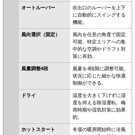
PKZX-DHRMP112LL2
PKZX-
オートルーバー
吹出口のルーバーを上下
DHRMP112L2
PKZX-
に自動的にスイングする
ZRMP112LL2
PKZX-ZRMP112L2
機能。
PKZX-ZRMP112KLZ
PKZX-
風向選択（固定）
風向を任意の角度で固定
ZRMP112KZ
PKZX-ZRMP112KLY
可能。特定エリアへの集
PKZX-ZRMP112KY
PKZX-
中的な空調やドラフト対
ZRMP112KLV
PKZX-ZRMP112KV
策に有効。
PKZX-ZRMP112KLR
PKZX-
ZRMP112KR
風量調整4段
風量を4段階に調整可能。
状況に応じた細かな快適
日立
RPK-GP112RGHP8
RPK-
制御ができる。
GP112RGHP6
RPK-GP112RGHP5
RPK-GP112RGHP4
RPK-
ドライ
温度を大きく下げずに湿
GP112RGHP3
RPK-AP112GHP7-
度を抑える除湿運転。梅
kobe
RPK-AP112GHP7
RPK-
雨時期や湿気対策に効果
GP112RGHP2
的。
三菱重工
FDKZ1125HP5SA
ホットスタート
冬場の暖房開始時に冷風
FDKZ1125HP5S