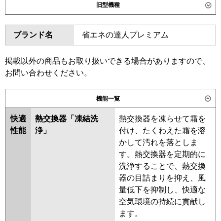
旧型機種
東芝
GKXB11213XU
GKXB11213MUB
ダイキン
SSRA112CND
SSRA112CD
ブランド名
省エネの達人プレミアム
三菱電機
PKZX-DHRMP112L6
PKZX-
SSRA112BYND
SSRA112BYD
DHRMP112LL6
PKZX-
SSRA112BJND
SSRA112BJD
ZRMP112L6
PKZX-ZRMP112LL6
SSRA112BFD
SSRA112BFND
掲載以外の商品もお取り扱いできる場合がありますので、
SSRA112BCD
SSRA112BCND
お問い合わせください。
日立
RPK-GP112RGHP9
東芝
RKXB11243MUB
RKXB11243MU
機能一覧
三菱重工
FDKZ1126HP6S
RKXB11243XU
快適
熱交換器「凍結洗
熱交換器を凍らせて霜を
パナソニック
PA-P112K7GDCX
PA-P112K7GDC
三菱電機
PKZX-DHRMP112LL5
PKZX-
性能
浄」
付け、たくわえた霜を溶
DHRMP112L5
PKZX-
かして汚れを落としま
ZRMP112LL5
PKZX-ZRMP112L5
す。熱交換器を定期的に
PKZX-DHRMP112L4
PKZX-
洗浄することで、熱交換
DHRMP112LL4
PKZX-
器の目詰まりを抑え、風
ZRMP112L4
PKZX-ZRMP112LL4
量低下を抑制し、快適な
PKZX-DHRMP112L3
PKZX-
空気環境の持続に貢献し
DHRMP112LL3
PKZX-
ます。
ZRMP112LL3
PKZX-ZRMP112L3