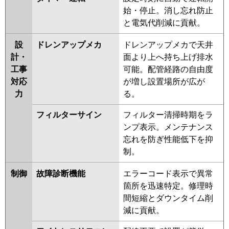
始・停止。消し忘れ防止
と電気代削減に貢献。
設
ドレンアップメカ
ドレンアップメカで天井
計・
面より上へ持ち上げ排水
工事
可能。配管経路の自由度
対応
が増し設置場所が広が
力
る。
フィルターサイン
フィルター清掃時期をラ
ンプ表示。メンテナンス
忘れを防ぎ性能低下を抑
制。
制御
故障診断機能
エラーコード表示で異常
箇所を迅速特定。修理時
間短縮とダウンタイム削
減に貢献。