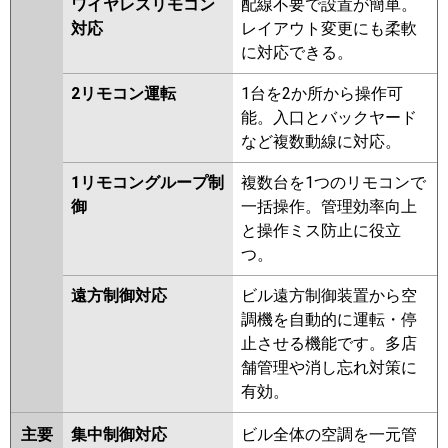
ワイヤレスリモコン
配線不要で設置が簡単。
対応
レイアウト変更にも柔軟
に対応できる。
2リモコン運転
1台を2か所から操作可
能。入口とバックヤード
など複数動線に対応。
1リモコングループ制
複数台を1つのリモコンで
御
一括操作。管理効率向上
と操作ミス防止に役立
つ。
遠方制御対応
ビル遠方制御装置から空
調機を自動的に運転・停
止させる機能です。多店
舗管理や消し忘れ対策に
有効。
主要
集中制御対応
ビル全体の空調を一元管