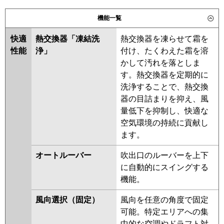
日立
RPK-AP63GHPJH6
パナソニック
機能一覧
三菱重工
快適
熱交換器「凍結洗
熱交換器を凍らせて霜を
パナソニック
性能
浄」
付け、たくわえた霜を溶
かして汚れを落としま
す。熱交換器を定期的に
洗浄することで、熱交換
器の目詰まりを抑え、風
量低下を抑制し、快適な
空気環境の持続に貢献し
ます。
オートルーバー
吹出口のルーバーを上下
に自動的にスイングする
機能。
風向選択（固定）
風向を任意の角度で固定
可能。特定エリアへの集
中的な空調やドラフト対