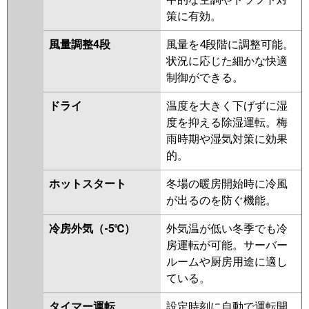
策に有効。
風量調整4段
風量を4段階に調整可能。
状況に応じた細かな快適
制御ができる。
ドライ
温度を大きく下げずに湿
度を抑える除湿運転。梅
雨時期や湿気対策に効果
的。
ホットスタート
冬場の暖房開始時に冷風
が出るのを防ぐ機能。
冷房外気（-5℃）
外気温が低い冬季でも冷
房運転が可能。サーバー
ルームや厨房用途に適し
ている。
タイマー運転
設定時刻に自動で運転開