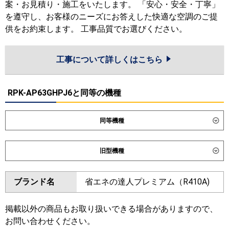
案・お見積り・施工をいたします。 「安心・安全・丁寧」
を遵守し、お客様のニーズにお答えした快適な空調のご提
供をお約束します。 工事品質でお選びください。
工事について詳しくはこちら
RPK-AP63GHPJ6と同等の機種
同等機種
ダイキン
旧型機種
東芝
ダイキン
ブランド名
省エネの達人プレミアム（R410A)
三菱電機
東芝
日立
掲載以外の商品もお取り扱いできる場合がありますので、
三菱電機
お問い合わせください。
三菱重工