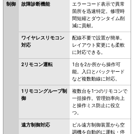
制御
故障診断機能
エラーコード表示で異常
箇所を迅速特定。修理時
間短縮とダウンタイム削
減に貢献。
ワイヤレスリモコン
配線不要で設置が簡単。
対応
レイアウト変更にも柔軟
に対応できる。
2リモコン運転
1台を2か所から操作可
能。入口とバックヤード
など複数動線に対応。
1リモコングループ制
複数台を1つのリモコンで
御
一括操作。管理効率向上
と操作ミス防止に役立
つ。
遠方制御対応
ビル遠方制御装置から空
調機を自動的に運転・停