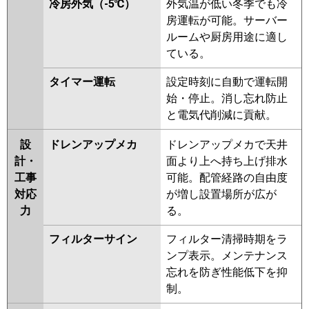
冷房外気（-5℃）
外気温が低い冬季でも冷
房運転が可能。サーバー
ルームや厨房用途に適し
ている。
タイマー運転
設定時刻に自動で運転開
始・停止。消し忘れ防止
と電気代削減に貢献。
設
ドレンアップメカ
ドレンアップメカで天井
計・
面より上へ持ち上げ排水
工事
可能。配管経路の自由度
対応
が増し設置場所が広が
力
る。
フィルターサイン
フィルター清掃時期をラ
ンプ表示。メンテナンス
忘れを防ぎ性能低下を抑
制。