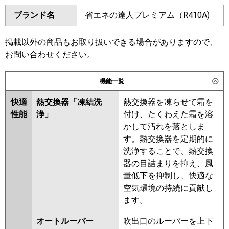
ダイキン
SSRA56CV
SSRA56CNV
GKXA05613JXU
ブランド名
省エネの達人プレミアム（R410A)
SSRA56BYV
SSRA56BYNV
三菱電機
PKZ-ZRMP56SL6
PKZ-
SSRA56BJNV
SSRA56BJV
ZRMP56SLL6
SSRA56BFV
SSRA56BFNV
掲載以外の商品もお取り扱いできる場合がありますので、
SSRA56BCV
SSRA56BCNV
お問い合わせください。
日立
RPK-GP56RGHJ5
東芝
RKXA05643JMUB
機能一覧
三菱重工
FDKZ566HK6S
RKXA05643JMU
RKXA05643JXU
快適
熱交換器「凍結洗
熱交換器を凍らせて霜を
パナソニック
PA-P56K7SGCX
PA-P56K7SGC
三菱電機
PKZ-ZRMP56SLL5
PKZ-
性能
浄」
付け、たくわえた霜を溶
ZRMP56SL5
PKZ-ZRMP56SLL4
かして汚れを落としま
PKZ-ZRMP56SL4
PKZ-
す。熱交換器を定期的に
ZRMP56SLL3
PKZ-ZRMP56SL3
洗浄することで、熱交換
PKZ-ZRMP56SLL2
PKZ-
器の目詰まりを抑え、風
ZRMP56SL2
PKZ-ZRMP56SKLZ
量低下を抑制し、快適な
PKZ-ZRMP56SKZ
PKZ-
空気環境の持続に貢献し
ZRMP56SKLY
PKZ-ZRMP56SKY
ます。
PKZ-ZRMP56SKLV
PKZ-
ZRMP56SKV
PKZ-ZRMP56SKLR
オートルーバー
吹出口のルーバーを上下