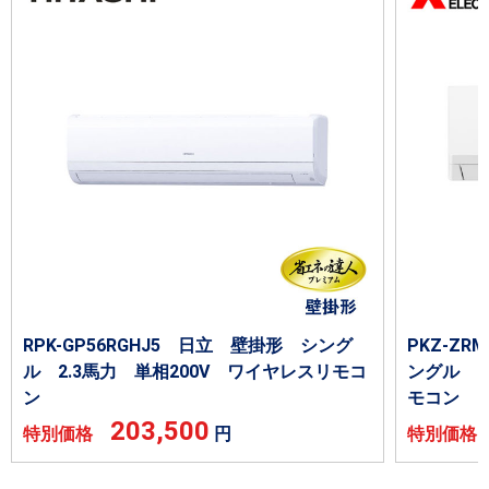
RPK-GP56RGHJ5 日立 壁掛形 シング
PKZ-Z
ル 2.3馬力 単相200V ワイヤレスリモコ
ングル 2
ン
モコン
203,500
特別価格
円
特別価