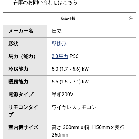
在庫のお問い合わせはこちら！
商品仕様
メーカー名
日立
形状
壁掛形
馬力（能力）
2.3馬力
P56
冷房能力
5.0 (1.7～5.6) kW
暖房能力
5.6 (1.5～7.1) kW
電源タイプ
単相200V
リモコンタイ
ワイヤレスリモコン
プ
室内機サイズ
高さ 300mm x 幅 1150mm x 奥行
260mm