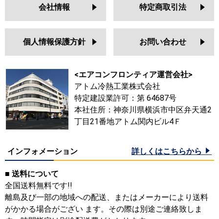
会社情報
特定商取引法
個人情報保護方針
お問い合わせ
<エアコンフロンティア運営会社>
アトム冷熱工業株式会社
特定建設業許可：第 64687号
本社住所：神奈川県横浜市中区弁天通2
丁目21番地アトム関内ビル4Ｆ
インフォメーション
詳しくはこちらから
■ 送料について
全国送料無料です!!
離島及び一部の地域への配送、またはメーカーにより送料
がかかる場合がござい ます。その際は別途ご連絡致しま