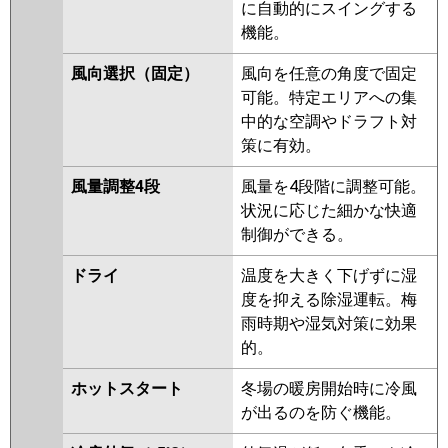
PKZ-ZRMP56SKR
に自動的にスイングする
機能。
日立
RPK-GP56RGHJ4
RPK-
GP56RGHJ3
RPK-AP56GHJ7
風向選択（固定）
風向を任意の角度で固定
RPK-GP56RGHJ2
RPK-
可能。特定エリアへの集
GP56RGHJ1
中的な空調やドラフト対
策に有効。
三菱重工
FDKZ565HKA5SA
FDKZ565HK5SA
FDKZ565HK5S
風量調整4段
風量を4段階に調整可能。
状況に応じた細かな快適
パナソニック
PA-P56K7SGBX
PA-P56K7SGB
制御ができる。
PA-P56K7SG
PA-P56K6SGB
PA-
P56K6SGA
ドライ
温度を大きく下げずに湿
度を抑える除湿運転。梅
雨時期や湿気対策に効果
的。
ホットスタート
冬場の暖房開始時に冷風
が出るのを防ぐ機能。