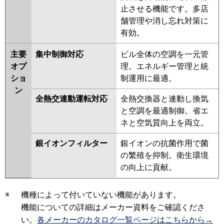
止させる機能です。多店
舗管理や消し忘れ対策に
有効。
主要
集中制御対応
ビル全体の空調を一元管
オプ
理。エネルギー管理と統
ショ
制運用に最適。
ン
全熱交連動運転対応
全熱交換器と連動し換気
と空調を最適制御。省エ
ネと空気質向上を両立。
銀イオンフィルター
銀イオンの抗菌作用で菌
の繁殖を抑制。衛生環境
の向上に貢献。
※
機種によって付いていない機能があります。
機能についての詳細はメーカー資料をご確認くださ
い。
各メーカーのカタログ一覧ページはこちらから→