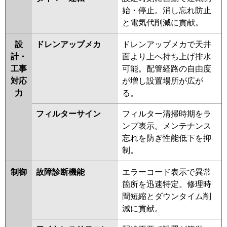
始・停止。消し忘れ防止
と電気代削減に貢献。
設
ドレンアップメカ
ドレンアップメカで天井
計・
面より上へ持ち上げ排水
工事
可能。配管経路の自由度
対応
が増し設置場所が広が
力
る。
フィルターサイン
フィルター清掃時期をラ
ンプ表示。メンテナンス
忘れを防ぎ性能低下を抑
制。
制御
故障診断機能
エラーコード表示で異常
箇所を迅速特定。修理時
間短縮とダウンタイム削
減に貢献。