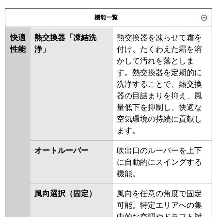
日立
RPK-AP50GHPJH6
パナソニック
機能一覧
三菱重工
快適
熱交換器「凍結洗
熱交換器を凍らせて霜を
パナソニック
性能
浄」
付け、たくわえた霜を溶
かして汚れを落としま
す。熱交換器を定期的に
洗浄することで、熱交換
器の目詰まりを抑え、風
量低下を抑制し、快適な
空気環境の持続に貢献し
ます。
オートルーバー
吹出口のルーバーを上下
に自動的にスイングする
機能。
風向選択（固定）
風向を任意の角度で固定
可能。特定エリアへの集
中的な空調やドラフト対