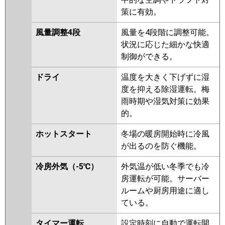
策に有効。
風量調整4段
風量を4段階に調整可能。
状況に応じた細かな快適
制御ができる。
ドライ
温度を大きく下げずに湿
度を抑える除湿運転。梅
雨時期や湿気対策に効果
的。
ホットスタート
冬場の暖房開始時に冷風
が出るのを防ぐ機能。
冷房外気（-5℃）
外気温が低い冬季でも冷
房運転が可能。サーバー
ルームや厨房用途に適し
ている。
タイマー運転
設定時刻に自動で運転開