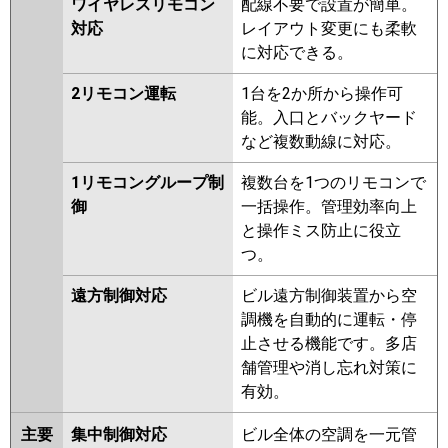
ワイヤレスリモコン
配線不要で設置が簡単。
対応
レイアウト変更にも柔軟
に対応できる。
2リモコン運転
1台を2か所から操作可
能。入口とバックヤード
など複数動線に対応。
1リモコングループ制
複数台を1つのリモコンで
御
一括操作。管理効率向上
と操作ミス防止に役立
つ。
遠方制御対応
ビル遠方制御装置から空
調機を自動的に運転・停
止させる機能です。多店
舗管理や消し忘れ対策に
有効。
主要
集中制御対応
ビル全体の空調を一元管