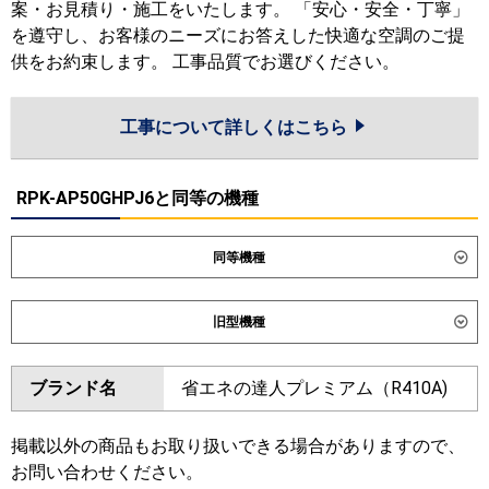
案・お見積り・施工をいたします。 「安心・安全・丁寧」
を遵守し、お客様のニーズにお答えした快適な空調のご提
供をお約束します。 工事品質でお選びください。
工事について詳しくはこちら
RPK-AP50GHPJ6と同等の機種
同等機種
ダイキン
旧型機種
東芝
ダイキン
ブランド名
省エネの達人プレミアム（R410A)
三菱電機
東芝
日立
掲載以外の商品もお取り扱いできる場合がありますので、
三菱電機
お問い合わせください。
三菱重工