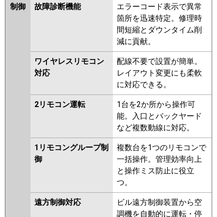
制御
故障診断機能
エラーコード表示で異常
箇所を迅速特定。修理時
間短縮とダウンタイム削
減に貢献。
ワイヤレスリモコン
配線不要で設置が簡単。
対応
レイアウト変更にも柔軟
に対応できる。
2リモコン運転
1台を2か所から操作可
能。入口とバックヤード
など複数動線に対応。
1リモコングループ制
複数台を1つのリモコンで
御
一括操作。管理効率向上
と操作ミス防止に役立
つ。
遠方制御対応
ビル遠方制御装置から空
調機を自動的に運転・停