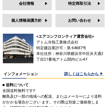
会社情報
特定商取引法
個人情報保護方針
お問い合わせ
<エアコンフロンティア運営会社>
アトム冷熱工業株式会社
特定建設業許可：第 64687号
本社住所：神奈川県横浜市中区弁天通2
丁目21番地アトム関内ビル4Ｆ
インフォメーション
詳しくはこちらから
■ 送料について
全国送料無料です!!
離島及び一部の地域への配送、またはメーカーにより送料
がかかる場合がござい ます。その際は別途ご連絡致しま