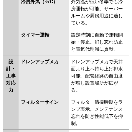
冷房外気（-5℃）
外気温が低い冬季でも冷
房運転が可能。サーバー
ルームや厨房用途に適し
ている。
タイマー運転
設定時刻に自動で運転開
始・停止。消し忘れ防止
と電気代削減に貢献。
設
ドレンアップメカ
ドレンアップメカで天井
計・
面より上へ持ち上げ排水
工事
可能。配管経路の自由度
対応
が増し設置場所が広が
力
る。
フィルターサイン
フィルター清掃時期をラ
ンプ表示。メンテナンス
忘れを防ぎ性能低下を抑
制。