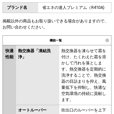
ダイキン
SSRA45CNT
SSRA45CT
ブランド名
省エネの達人プレミアム（R410A)
三菱電機
PKZ-ZRMP45L6
PKZ-
SSRA45BYT
SSRA45BYNT
ZRMP45LL6
SSRA45BJT
SSRA45BJNT
SSRA45BFT
SSRA45BFNT
掲載以外の商品もお取り扱いできる場合がありますので、
日立
RPK-GP45RGH5
SSRA45BCT
SSRA45BCNT
お問い合わせください。
三菱重工
FDKZ456H6S
東芝
RKXA04543MUB
RKXA04543MU
機能一覧
RKXA04543XU
パナソニック
PA-P45K7GC
PA-P45K7GCX
快適
熱交換器「凍結洗
熱交換器を凍らせて霜を
三菱電機
PKZ-ZRMP45L5
PKZ-
性能
浄」
付け、たくわえた霜を溶
ZRMP45LL5
PKZ-ZRMP45L4
かして汚れを落としま
PKZ-ZRMP45LL4
PKZ-
す。熱交換器を定期的に
ZRMP45LL3
PKZ-ZRMP45L3
洗浄することで、熱交換
PKZ-ZRMP45LL2
PKZ-
器の目詰まりを抑え、風
ZRMP45L2
PKZ-ZRMP45LLZ
量低下を抑制し、快適な
PKZ-ZRMP45LZ
PKZ-
空気環境の持続に貢献し
ZRMP45KLY
PKZ-ZRMP45KY
ます。
PKZ-ZRMP45KLV
PKZ-
ZRMP45KV
PKZ-ZRMP45KLR
オートルーバー
吹出口のルーバーを上下