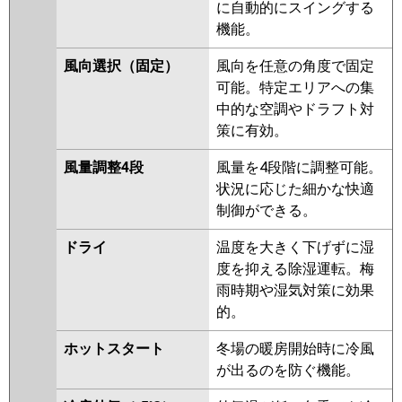
PKZ-ZRMP45KR
に自動的にスイングする
機能。
日立
RPK-GP45RGH4
RPK-GP45RGH3
RPK-GP45RGH2
RPK-AP45GH6
風向選択（固定）
風向を任意の角度で固定
RPK-GP45RGH1
可能。特定エリアへの集
中的な空調やドラフト対
三菱重工
FDKZ455HA5SA
FDKZ455H5SA
策に有効。
FDKZ455H5S
風量調整4段
風量を4段階に調整可能。
パナソニック
PA-P45K7GBX
PA-P45K7GB
PA-
状況に応じた細かな快適
P45K7G
PA-P45K6GB
PA-
制御ができる。
P45K6GA
ドライ
温度を大きく下げずに湿
度を抑える除湿運転。梅
雨時期や湿気対策に効果
的。
ホットスタート
冬場の暖房開始時に冷風
が出るのを防ぐ機能。