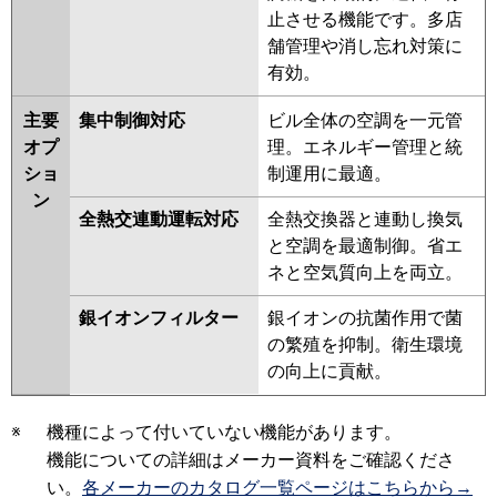
止させる機能です。多店
舗管理や消し忘れ対策に
有効。
主要
集中制御対応
ビル全体の空調を一元管
オプ
理。エネルギー管理と統
ショ
制運用に最適。
ン
全熱交連動運転対応
全熱交換器と連動し換気
と空調を最適制御。省エ
ネと空気質向上を両立。
銀イオンフィルター
銀イオンの抗菌作用で菌
の繁殖を抑制。衛生環境
の向上に貢献。
※
機種によって付いていない機能があります。
機能についての詳細はメーカー資料をご確認くださ
い。
各メーカーのカタログ一覧ページはこちらから→