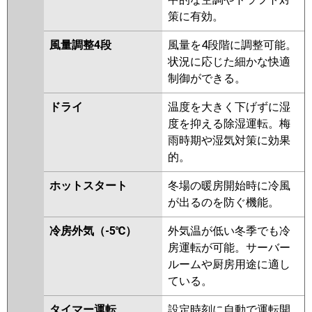
策に有効。
風量調整4段
風量を4段階に調整可能。
状況に応じた細かな快適
制御ができる。
ドライ
温度を大きく下げずに湿
度を抑える除湿運転。梅
雨時期や湿気対策に効果
的。
ホットスタート
冬場の暖房開始時に冷風
が出るのを防ぐ機能。
冷房外気（-5℃）
外気温が低い冬季でも冷
房運転が可能。サーバー
ルームや厨房用途に適し
ている。
タイマー運転
設定時刻に自動で運転開