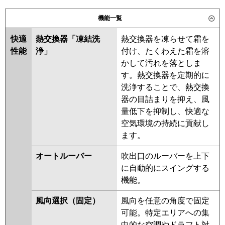
日立
パナソニック
機能一覧
三菱重工
快適
熱交換器「凍結洗
熱交換器を凍らせて霜を
パナソニック
性能
浄」
付け、たくわえた霜を溶
かして汚れを落としま
す。熱交換器を定期的に
洗浄することで、熱交換
器の目詰まりを抑え、風
量低下を抑制し、快適な
空気環境の持続に貢献し
ます。
オートルーバー
吹出口のルーバーを上下
に自動的にスイングする
機能。
風向選択（固定）
風向を任意の角度で固定
可能。特定エリアへの集
中的な空調やドラフト対