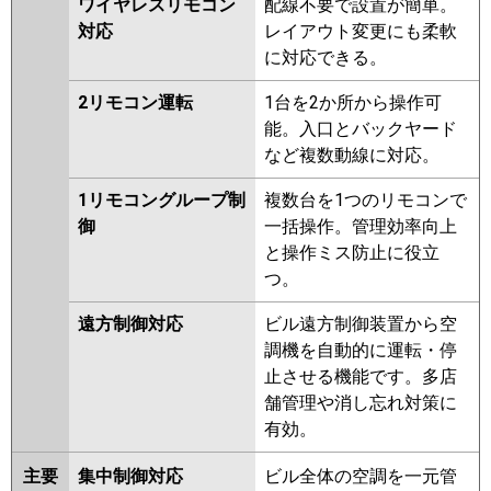
ワイヤレスリモコン
配線不要で設置が簡単。
対応
レイアウト変更にも柔軟
に対応できる。
2リモコン運転
1台を2か所から操作可
能。入口とバックヤード
など複数動線に対応。
1リモコングループ制
複数台を1つのリモコンで
御
一括操作。管理効率向上
と操作ミス防止に役立
つ。
遠方制御対応
ビル遠方制御装置から空
調機を自動的に運転・停
止させる機能です。多店
舗管理や消し忘れ対策に
有効。
主要
集中制御対応
ビル全体の空調を一元管