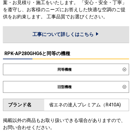
案・お見積り・施工をいたします。 「安心・安全・丁寧」
を遵守し、お客様のニーズにお答えした快適な空調のご提
供をお約束します。 工事品質でお選びください。
工事について詳しくはこちら
RPK-AP280GHG6と同等の機種
同等機種
ダイキン
旧型機種
東芝
ダイキン
ブランド名
省エネの達人プレミアム（R410A)
三菱電機
東芝
日立
掲載以外の商品もお取り扱いできる場合がありますので、
三菱電機
お問い合わせください。
三菱重工