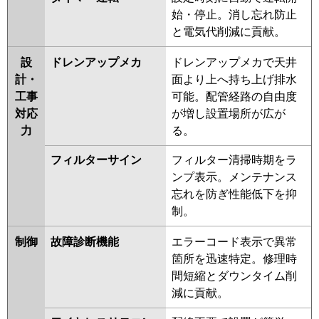
始・停止。消し忘れ防止
と電気代削減に貢献。
設
ドレンアップメカ
ドレンアップメカで天井
計・
面より上へ持ち上げ排水
工事
可能。配管経路の自由度
対応
が増し設置場所が広が
力
る。
フィルターサイン
フィルター清掃時期をラ
ンプ表示。メンテナンス
忘れを防ぎ性能低下を抑
制。
制御
故障診断機能
エラーコード表示で異常
箇所を迅速特定。修理時
間短縮とダウンタイム削
減に貢献。