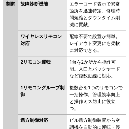
制御
故障診断機能
エラーコード表示で異常
箇所を迅速特定。修理時
間短縮とダウンタイム削
減に貢献。
ワイヤレスリモコン
配線不要で設置が簡単。
対応
レイアウト変更にも柔軟
に対応できる。
2リモコン運転
1台を2か所から操作可
能。入口とバックヤード
など複数動線に対応。
1リモコングループ制
複数台を1つのリモコンで
御
一括操作。管理効率向上
と操作ミス防止に役立
つ。
遠方制御対応
ビル遠方制御装置から空
調機を自動的に運転・停