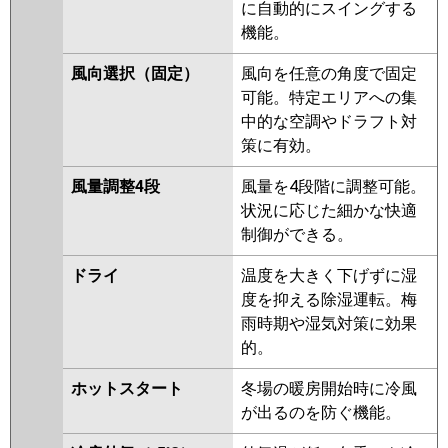
ERP224KY
PKZD-ERP224KLY
に自動的にスイングする
PKZD-ERP224KLV
PKZD-
機能。
ERP224KV
風向選択（固定）
風向を任意の角度で固定
日立
RPK-GP224RSHW4
RPK-
可能。特定エリアへの集
GP224RSHW3
RPK-GP224RSHW2
中的な空調やドラフト対
RPK-GP224RSHW1
RPK-
策に有効。
GP224RSHW
RPK-AP224SHW9-
風量調整4段
風量を4段階に調整可能。
kobe
RPK-AP224SHW9
RPK-
状況に応じた細かな快適
AP224SHW8-kobe
制御ができる。
三菱重工
ドライ
温度を大きく下げずに湿
パナソニック
PA-P224K7HVBX
PA-P224K7HVB
度を抑える除湿運転。梅
PA-P224K7HV
PA-P224K6HVB
雨時期や湿気対策に効果
PA-P224K6HVA
的。
ホットスタート
冬場の暖房開始時に冷風
が出るのを防ぐ機能。