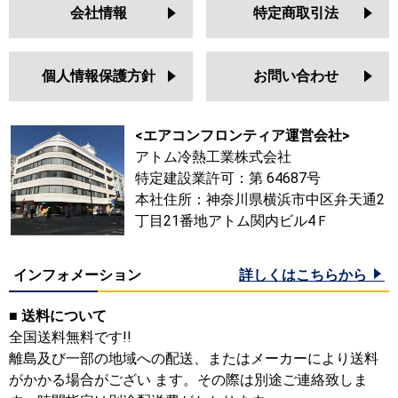
会社情報
特定商取引法
個人情報保護方針
お問い合わせ
<エアコンフロンティア運営会社>
アトム冷熱工業株式会社
特定建設業許可：第 64687号
本社住所：神奈川県横浜市中区弁天通2
丁目21番地アトム関内ビル4Ｆ
インフォメーション
詳しくはこちらから
■ 送料について
全国送料無料です!!
離島及び一部の地域への配送、またはメーカーにより送料
がかかる場合がござい ます。その際は別途ご連絡致しま