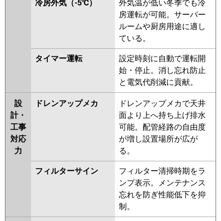
冷房外気（-5℃）
外気温が低い冬季でも冷
房運転が可能。サーバー
ルームや厨房用途に適し
ている。
タイマー運転
設定時刻に自動で運転開
始・停止。消し忘れ防止
と電気代削減に貢献。
設
ドレンアップメカ
ドレンアップメカで天井
計・
面より上へ持ち上げ排水
工事
可能。配管経路の自由度
対応
が増し設置場所が広が
力
る。
フィルターサイン
フィルター清掃時期をラ
ンプ表示。メンテナンス
忘れを防ぎ性能低下を抑
制。