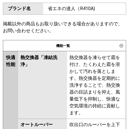
ダイキン
SZRA224BANW
SZRA224BAW
ブランド名
省エネの達人（R410A)
三菱電機
PKZD-ERMP224L6
PKZD-
SZRA224BW
SZRA224BNW
ERMP224LL6
SZRA224AW
SZRA224ANW
SZZA224CJW
SZZA224CJNW
掲載以外の商品もお取り扱いできる場合がありますので、
日立
RPK-GP224RSHW5
お問い合わせください。
東芝
GKSF22413MUB
GKSF22413XU
三菱重工
RKSF22443MUB
RKSF22443MU
機能一覧
RKSF22443XU
RKSF22433M
パナソニック
PA-P224K7HVC
PA-P224K7HVCX
RKSF22433X
AKSF22437M
快適
熱交換器「凍結洗
熱交換器を凍らせて霜を
AKSF22437X
AKSF22467X
性能
浄」
付け、たくわえた霜を溶
AKSF22467M
かして汚れを落としま
す。熱交換器を定期的に
三菱電機
PKZD-ERMP224L5
PKZD-
洗浄することで、熱交換
ERMP224LL5
PKZD-ERMP224L4
器の目詰まりを抑え、風
PKZD-ERMP224LL4
PKZD-
量低下を抑制し、快適な
ERMP224LL3
PKZD-ERMP224L3
空気環境の持続に貢献し
PKZD-ERMP224LL2
PKZD-
ます。
ERMP224L2
PKZD-ERMP224KZ
PKZD-ERMP224KLZ
PKZD-
オートルーバー
吹出口のルーバーを上下