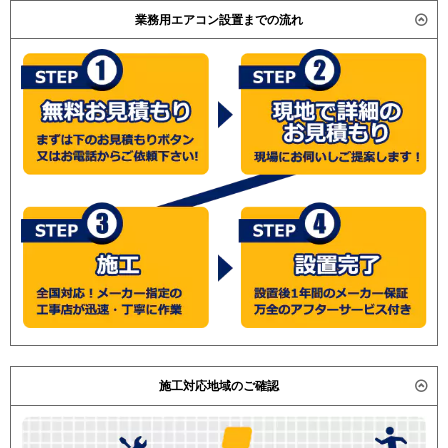
PEZ-ZRMP80DR
業務用エアコン設置までの流れ
日立
RPI-GP80RGH8
RPI-GP80RGHC7
RPI-GP80RGH7
RPI-GP80RGHC6
RPI-GP80RGH6
RPI-GP80RGHC5
RPI-GP80RGH5
RPI-GP80RGHC4
RPI-GP80RGH4
RPI-AP80GHC3
RPI-GP80RGHC3
RPI-AP80GH8
RPI-GP80RGH3
RPI-AP80GHC2
RPI-GP80RGHC2
RPI-AP80GH7
RPI-GP80RGH2
三菱重工
FDUZ805H5SA
FDUZ805H5S
パナソニック
PA-P80FE7GNB
PA-P80FE7GB
PA-P80FE7GN
PA-P80FE7G
PA-
P80FE6GB
PA-P80FE6GNB
PA-
施工対応地域のご確認
P80FE6GN
PA-P80FE6G