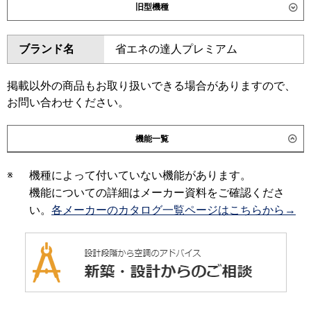
旧型機種
東芝
GDXA08013MUB
ダイキン
SSRM80CT
SSRMM80CT
ブランド名
省エネの達人プレミアム
三菱電機
PEZ-DHRMP80D6
PEZ-
SSRM80BYT
SSRMM80BYT
ZRMP80D6
SSRM80BJT
SSRMM80BJT
SSRJM80BJT
SSRJMM80BJT
掲載以外の商品もお取り扱いできる場合がありますので、
日立
RPI-GP80RGHC9
RPI-GP80RGH9
SSRJM80BFT
SSRJMM80BFT
お問い合わせください。
SSRM80BFT
SSRMM80BFT
三菱重工
FDUZ806H6S
SSRM80BCT
SSRMM80BCT
機能一覧
パナソニック
PA-P80FE7GNC
PA-P80FE7GC
東芝
RDXA08033MUB
RDXA08033MU
※
機種によって付いていない機能があります。
RDXA08033M
機能についての詳細はメーカー資料をご確認くださ
三菱電機
PEZ-DHRMP80D5
PEZ-
い。
各メーカーのカタログ一覧ページはこちらから→
ZRMP80D5
PEZ-DHRMP80D4
PEZ-ZRMP80D4
PEZ-
DHRMP80D3
PEZ-ZRMP80D3
PEZ-DHRMP80D2
PEZ-
ZRMP80D2
PEZ-ZRMP80DZ
PEZ-ZRMP80DY
PEZ-ZRMP80DV