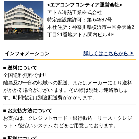
<エアコンフロンティア運営会社>
アトム冷熱工業株式会社
特定建設業許可：第 64687号
本社住所：神奈川県横浜市中区弁天通2
丁目21番地アトム関内ビル4Ｆ
インフォメーション
詳しくはこちらから
■ 送料について
全国送料無料です!!
離島及び一部の地域への配送、またはメーカーにより送料
がかかる場合がござい ます。その際は別途ご連絡致しま
す。時間指定は別途配送費がかかります。
■ お支払方法について
お支払は、クレジットカード・銀行振込・リース・クレジ
ット・後払いシステム などをご用意しております。
■ 配送について