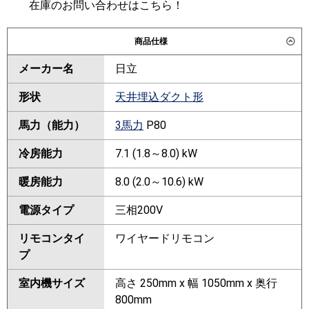
在庫のお問い合わせはこちら！
商品仕様
メーカー名
日立
形状
天井埋込ダクト形
馬力（能力）
3馬力
P80
冷房能力
7.1 (1.8～8.0) kW
暖房能力
8.0 (2.0～10.6) kW
電源タイプ
三相200V
リモコンタイ
ワイヤードリモコン
プ
室内機サイズ
高さ 250mm x 幅 1050mm x 奥行
800mm