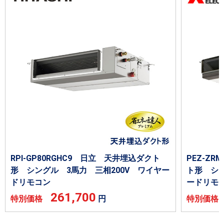
RPI-GP80RGHC9 日立 天井埋込ダクト
PEZ-Z
形 シングル 3馬力 三相200V ワイヤー
ト形 シン
ドリモコン
ードリモ
261,700
特別価格
円
特別価