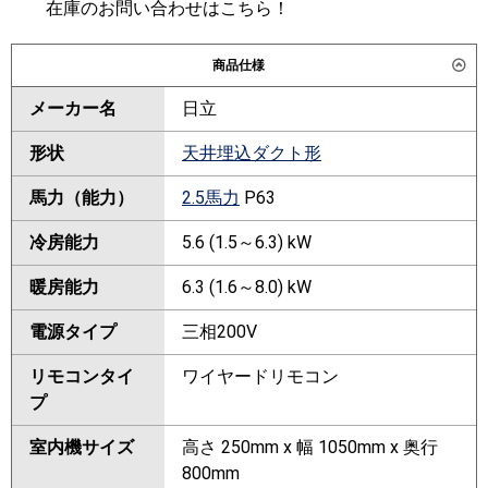
在庫のお問い合わせはこちら！
商品仕様
メーカー名
日立
形状
天井埋込ダクト形
馬力（能力）
2.5馬力
P63
冷房能力
5.6 (1.5～6.3) kW
暖房能力
6.3 (1.6～8.0) kW
電源タイプ
三相200V
リモコンタイ
ワイヤードリモコン
プ
室内機サイズ
高さ 250mm x 幅 1050mm x 奥行
800mm