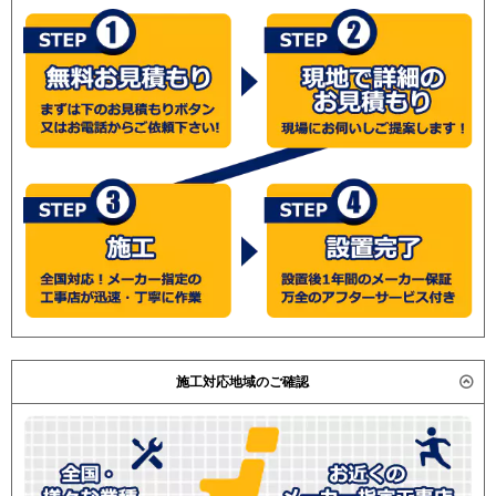
GP63RSHC6
RPI-GP63RSH6
RPI-
GP63RSHC5
RPI-GP63RSH5
RPI-
GP63RSHC4
RPI-GP63RSH4
RPI-
GP63RSHC3
RPI-GP63RSH3
三菱重工
FDUV635HA5SA
FDUV635H5SA
FDUV635H5S
パナソニック
PA-P63FE7HB
PA-P63FE7HNB
PA-P63FE7HN
PA-P63FE7H
PA-
P63FE6HB
PA-P63FE6HNB
PA-
P63FE6H
PA-P63FE6HN
施工対応地域のご確認