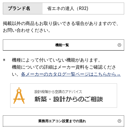
ダイキン
SZRM63BYT
SZRMM63BYT
ブランド名
省エネの達人（R32)
三菱電機
PEZ-ERMP63D6
SZRM63BJT
SZRMM63BJT
SZRJM63BJT
SZRJMM63BJT
日立
RPI-GP63RSHC12
RPI-
SZRJM63BFT
SZRJMM63BFT
掲載以外の商品もお取り扱いできる場合がありますので、
GP63RSH12
SZRM63BFT
SZRMM63BFT
お問い合わせください。
SZRM63BCT
SZRMM63BCT
三菱重工
FDUV636H6S
機能一覧
東芝
RDSA06334MUB
RDSA06334MU
パナソニック
PA-P63FE7HNC
PA-P63FE7HC
RDSA06333MU
ADEA06337M
※
機種によって付いていない機能があります。
RDSA06333M
機能についての詳細はメーカー資料をご確認くださ
三菱電機
PEZ-ERMP63D5
PEZ-ERMP63D4
い。
各メーカーのカタログ一覧ページはこちらから→
PEZ-ERMP63D3
PEZ-ERMP63D2
PEZ-ERMP63DZ
PEZ-ERMP63DY
PEZ-ERMP63DV
PEZ-ERMP63DR
日立
RPI-GP63RSHC11
RPI-
GP63RSH11
RPI-GP63RSH9
RPI-
GP63RSHC8
RPI-GP63RSH8
RPI-
業務用エアコン設置までの流れ
GP63RSHC7
RPI-GP63RSH7
RPI-