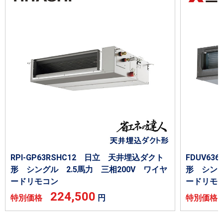
RPI-GP63RSHC12 日立 天井埋込ダクト
FDUV6
形 シングル 2.5馬力 三相200V ワイヤ
形 シング
ードリモコン
ードリモ
224,500
特別価格
円
特別価