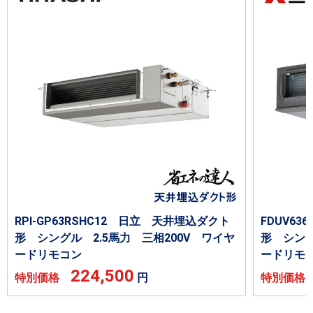
RPI-GP63RSHC12 日立 天井埋込ダクト
FDUV6
形 シングル 2.5馬力 三相200V ワイヤ
形 シング
ードリモコン
ードリモ
224,500
特別価格
円
特別価