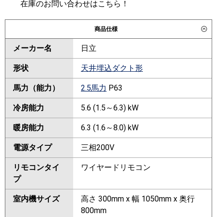
在庫のお問い合わせはこちら！
商品仕様
メーカー名
日立
形状
天井埋込ダクト形
馬力（能力）
2.5馬力
P63
冷房能力
5.6 (1.5～6.3) kW
暖房能力
6.3 (1.6～8.0) kW
電源タイプ
三相200V
リモコンタイ
ワイヤードリモコン
プ
室内機サイズ
高さ 300mm x 幅 1050mm x 奥行
800mm