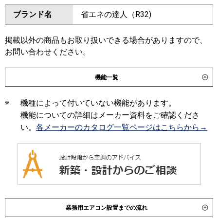
ダイキン
SZRM63BYT
SZRMM63BYT
ブランド名
省エネの達人（R32)
三菱電機
PEZ-ERMP63D6
SZRM63BJT
SZRMM63BJT
SZRJM63BJT
SZRJMM63BJT
日立
RPI-GP63RSHC12
RPI-
SZRJM63BFT
SZRJMM63BFT
掲載以外の商品もお取り扱いできる場合がありますので、
GP63RSH12
SZRM63BFT
SZRMM63BFT
お問い合わせください。
SZRM63BCT
SZRMM63BCT
三菱重工
FDUV636H6S
機能一覧
東芝
RDSA06334MUB
RDSA06334MU
パナソニック
PA-P63FE7HNC
PA-P63FE7HC
RDSA06333MU
ADEA06337M
※
機種によって付いていない機能があります。
RDSA06333M
機能についての詳細はメーカー資料をご確認くださ
三菱電機
PEZ-ERMP63D5
PEZ-ERMP63D4
い。
各メーカーのカタログ一覧ページはこちらから→
PEZ-ERMP63D3
PEZ-ERMP63D2
PEZ-ERMP63DZ
PEZ-ERMP63DY
PEZ-ERMP63DV
PEZ-ERMP63DR
日立
RPI-GP63RSHC11
RPI-
GP63RSH11
RPI-GP63RSHC9
RPI-GP63RSH9
RPI-GP63RSHC8
業務用エアコン設置までの流れ
RPI-GP63RSH8
RPI-GP63RSHC7