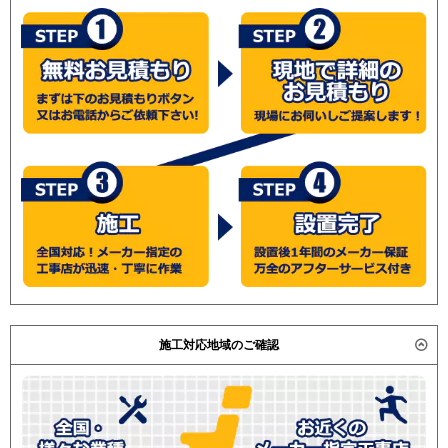
RPI-GP63RSH7
RPI-GP63RSHC6
RPI-GP63RSH6
RPI-GP63RSHC5
RPI-GP63RSHC4
RPI-GP63RSH4
RPI-GP63RSHC3
RPI-GP63RSH3
三菱重工
FDUV635HA5SA
FDUV635H5SA
FDUV635H5S
パナソニック
PA-P63FE7HB
PA-P63FE7HNB
PA-P63FE7HN
PA-P63FE7H
PA-
P63FE6HB
PA-P63FE6HNB
PA-
P63FE6H
PA-P63FE6HN
施工対応地域のご確認