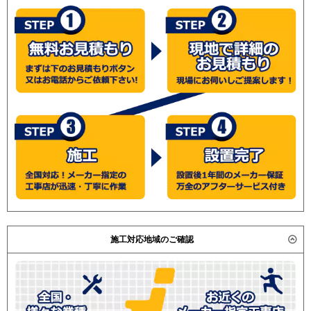
RPI-GP63RGHJ7
RPI-
GP63RGHJC6
RPI-GP63RGHJ6
RPI-GP63RGHJC5
RPI-
GP63RGHJ5
RPI-GP63RGHJC4
RPI-GP63RGHJ4
RPI-AP63GHJC8
RPI-GP63RGHJC3
RPI-AP63GHJ8
RPI-GP63RGHJ3
RPI-AP63GHJC7
RPI-AP63GHJ7
RPI-GP63RGHJ2
三菱重工
FDUZ635HKA5SA
FDUZ635HK5SA
FDUZ635HK5S
パナソニック
PA-P63FE7SGB
PA-P63FE7SGNB
PA-P63FE7SG
PA-P63FE7SGN
PA-P63FE6SGB
PA-P63FE6SGNB
施工対応地域のご確認
PA-P63FE6SG
PA-P63FE6SGN