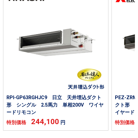
RPI-GP63RGHJC9 日立 天井埋込ダクト
PEZ-Z
形 シングル 2.5馬力 単相200V ワイヤ
クト形 シ
ードリモコン
イヤード
244,100
特別価格
円
特別価