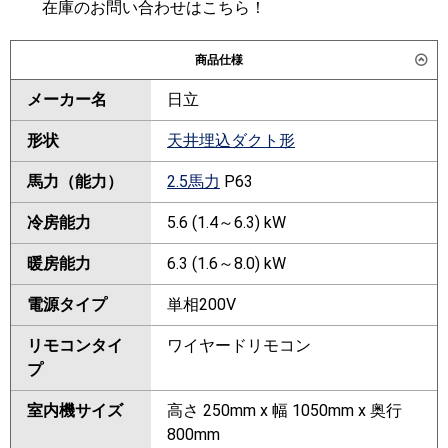
在庫のお問い合わせはこちら！
商品仕様
メーカー名
日立
形状
天井埋込ダクト形
馬力（能力）
2.5馬力
P63
冷房能力
5.6 (1.4～6.3) kW
暖房能力
6.3 (1.6～8.0) kW
電源タイプ
単相200V
リモコンタイ
ワイヤードリモコン
プ
室内機サイズ
高さ 250mm x 幅 1050mm x 奥行
800mm