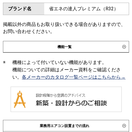
ダイキン
SSRM63CV
SSRMM63CV
ブランド名
省エネの達人プレミアム（R32）
三菱電機
PEZ-ZRMP63SD6
SSRM63BYV
SSRMM63BYV
SSRM63BJV
SSRMM63BJV
日立
RPI-GP63RGHJC9
RPI-
SSRJM63BJV
SSRJMM63BJV
掲載以外の商品もお取り扱いできる場合がありますので、
GP63RGHJ9
SSRJM63BFV
SSRJMM63BFV
お問い合わせください。
SSRM63BFV
SSRMM63BFV
三菱重工
FDUZ636HK6S
SSRM63BCV
SSRMM63BCV
機能一覧
パナソニック
PA-P63FE7SGNC
PA-P63FE7SGC
東芝
RDXA06333JMUB
※
機種によって付いていない機能があります。
RDXA06333JMU
機能についての詳細はメーカー資料をご確認くださ
三菱電機
PEZ-ZRMP63SD5
PEZ-
い。
各メーカーのカタログ一覧ページはこちらから→
ZRMP63SD4
PEZ-ZRMP63SD3
PEZ-ZRMP63SD2
PEZ-
ZRMP63SDZ
PEZ-ZRMP63SDY
PEZ-ZRMP63SDV
PEZ-
ZRMP63SDR
日立
RPI-GP63RGHJC8
RPI-
業務用エアコン設置までの流れ
GP63RGHJ8
RPI-GP63RGHJC7