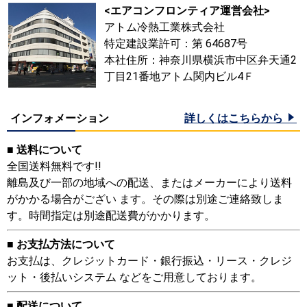
<エアコンフロンティア運営会社>
アトム冷熱工業株式会社
特定建設業許可：第 64687号
本社住所：神奈川県横浜市中区弁天通2
丁目21番地アトム関内ビル4Ｆ
インフォメーション
詳しくはこちらから
■ 送料について
全国送料無料です!!
離島及び一部の地域への配送、またはメーカーにより送料
がかかる場合がござい ます。その際は別途ご連絡致しま
す。時間指定は別途配送費がかかります。
■ お支払方法について
お支払は、クレジットカード・銀行振込・リース・クレジ
ット・後払いシステム などをご用意しております。
■ 配送について