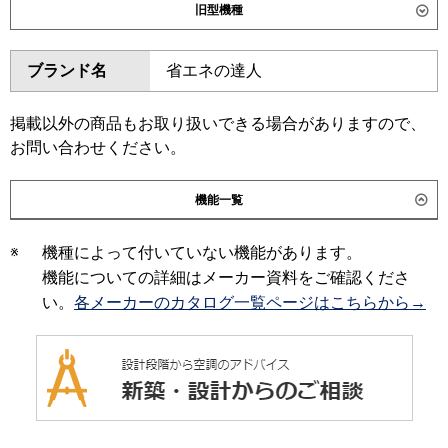
旧型機種
東芝
ダイキン
ブランド名
省エネの達人
三菱電機
東芝
日立
RPI-GP45RSHJC12
RPI-
掲載以外の商品もお取り扱いできる場合がありますので、
三菱電機
GP45RSHJ12
お問い合わせください。
日立
RPI-GP45RSHJC11
RPI-
三菱重工
GP45RSHJC9
RPI-GP45RSHJ9
機能一覧
パナソニック
RPI-GP45RSHJC8
RPI-
GP45RSHJ8
RPI-GP45RSHJC7
※
機種によって付いていない機能があります。
RPI-GP45RSHJ7
RPI-
機能についての詳細はメーカー資料をご確認くださ
GP45RSHJC6
RPI-GP45RSHJ6
い。
各メーカーのカタログ一覧ページはこちらから→
RPI-GP45RSHJC5
RPI-
GP45RSHJ5
RPI-GP45RSHJC4
RPI-GP45RSHJ4
RPI-
GP45RSHJC3
RPI-GP45RSHJ3
三菱重工