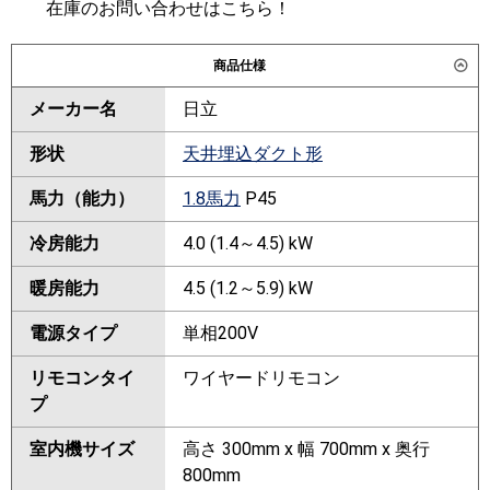
在庫のお問い合わせはこちら！
商品仕様
メーカー名
日立
形状
天井埋込ダクト形
馬力（能力）
1.8馬力
P45
冷房能力
4.0 (1.4～4.5) kW
暖房能力
4.5 (1.2～5.9) kW
電源タイプ
単相200V
リモコンタイ
ワイヤードリモコン
プ
室内機サイズ
高さ 300mm x 幅 700mm x 奥行
800mm