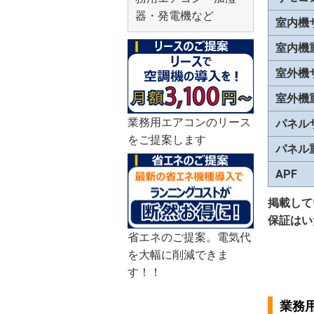
器・発電機など
室内機
室内機
室外機
室外機
業務用エアコンのリース
パネル
をご提案します
パネル
APF
掲載して
保証はい
省エネのご提案。電気代
を大幅に削減できま
す！！
業務