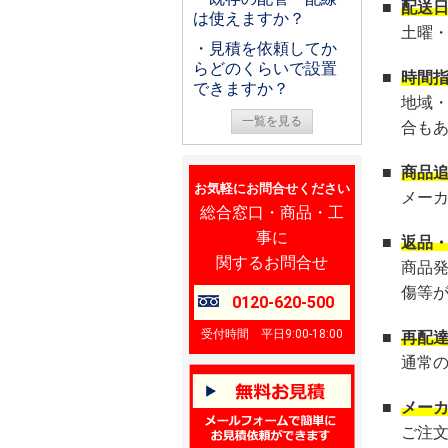
■
配送
は使えますか？
土曜
・見積を依頼してか
らどのくらいで設置
■
時間
できますか？
地域
一覧を見る
合も
■
商品
お気軽にお問合せください
メー
総合窓口・商品・工
事に
■
返品
関するお問合せ
商品
傷等
0120-620-500
受付時間 平日9:00-18:00
■
再配
通常
■
メー
ご注