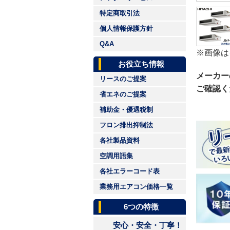
特定商取引法
個人情報保護方針
Q&A
※画像は
お役立ち情報
メーカー
リースのご提案
ご確認く
省エネのご提案
補助金・優遇税制
フロン排出抑制法
各社製品資料
空調用語集
各社エラーコード表
業務用エアコン価格一覧
6つの特徴
安心・安全・丁寧！