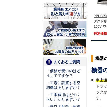
RPI-G
ダクト形
200V
特別価
機器
よくあるご質問
機器
・価格が安いのはど
うしてですか？
■
車上
・工場に設置する空
トラ
調機はありますか？
ック
・工事費用はどのく
す。
らいかかりますか？
・既存の配管・配線