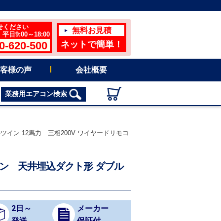
せください
無料お見積
日9:00～18:00
0-620-500
ネットで簡単！
客様の声
会社概要
業務用エアコン検索
ツイン 12馬力 三相200V ワイヤードリモコ
アコン 天井埋込ダクト形 ダブル
2日～
メーカー
発送
保証付