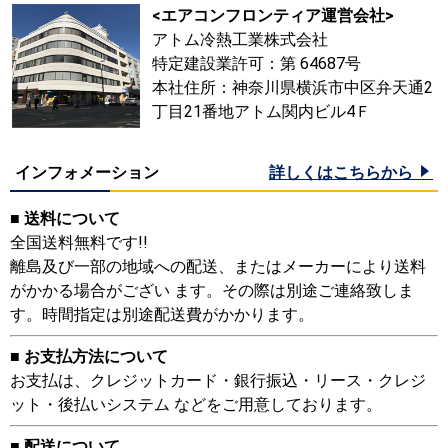
<エアコンフロンティア運営会社>
アトム冷熱工業株式会社
特定建設業許可：第 64687号
本社住所：神奈川県横浜市中区弁天通2
丁目21番地アトム関内ビル4Ｆ
インフォメーション
詳しくはこちらから
■ 送料について
全国送料無料です!!
離島及び一部の地域への配送、またはメーカーにより送料
がかかる場合がござい ます。その際は別途ご連絡致しま
す。時間指定は別途配送費がかかります。
■ お支払方法について
お支払は、クレジットカード・銀行振込・リース・クレジ
ット・後払いシステム などをご用意しております。
■ 配送について