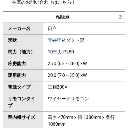
在庫のお問い合わせはこちら！
商品仕様
メーカー名
日立
形状
天井埋込ダクト形
馬力（能力）
10馬力
P280
冷房能力
25.0 (6.3～28.0) kW
暖房能力
28.0 (7.0～35.0) kW
電源タイプ
三相200V
リモコンタイ
ワイヤードリモコン
プ
室内機サイズ
高さ 470mm x 幅 1380mm x 奥行
1060mm