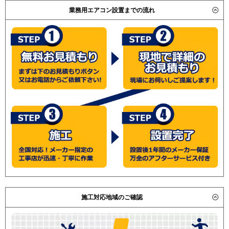
RPI-AP280SH7
業務用エアコン設置までの流れ
三菱重工
FDUV2805H5A
FDUVP2804H5A
FDUVP2804H5
FDUVP2804H5S
パナソニック
PA-P280E7HNB
PA-P280E7HN
PA-P280E6HNB
PA-P280E6HN
施工対応地域のご確認