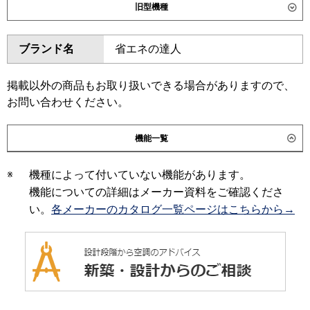
旧型機種
東芝
RDSA28014MUB
ダイキン
SZRMH280BB
SZRMH280BA
ブランド名
省エネの達人
三菱電機
PEZ-ERMP280E6
SZRM280BA
SZRMH280B
SZRM280B
SZRMH280A
日立
RPI-GP280RSH5
SZRM280A
SZZMH280CJ
掲載以外の商品もお取り扱いできる場合がありますので、
SZZM280CJ
お問い合わせください。
三菱重工
FDUV2806H6A
東芝
RDSA28013MUB
ADSA28027MU
パナソニック
PA-P280E7HNC
機能一覧
ADSA28017MU
ADSA28017M
三菱電機
PEZ-ERMP280E5
PEZ-
※
機種によって付いていない機能があります。
ERMP280E4
PEZ-ERMP280E3
機能についての詳細はメーカー資料をご確認くださ
PEZ-ERMP280E2
PEZ-
い。
各メーカーのカタログ一覧ページはこちらから→
ERMP280EZ
PEZ-ERP280BY
PEZ-ERP280BV
PEZ-ERP280BR
日立
RPI-GP280RSH3
RPI-GP280RSH2
RPI-GP280RSH1
RPI-GP280RSH
RPI-AP280SH9
RPI-AP280SH8