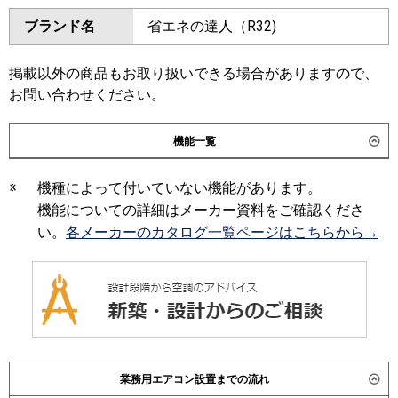
ダイキン
SZRM224BAD
SZRM224BD
ブランド名
省エネの達人（R32)
三菱電機
PEZX-ERMP224D6
SZRJM224BD
SZRJM224AD
SZRM224AD
SZZM224CJD
日立
RPI-GP224RSHPC5
RPI-
掲載以外の商品もお取り扱いできる場合がありますので、
GP224RSHP5
東芝
GDSB22413MUB
RDSB22433MUB
お問い合わせください。
RDSB22433MU
RDSB22433M
三菱重工
FDUV2246HP6S
ADSB22437M
ADSB22457M
機能一覧
パナソニック
PA-P224FE7HDNC
PA-
三菱電機
PEZX-ERMP224D5
PEZX-
P224FE7HDC
ERMP224D4
PEZX-ERMP224D3
※
機種によって付いていない機能があります。
PEZX-ERMP224D2
PEZX-
機能についての詳細はメーカー資料をご確認くださ
ERMP224DZ
PEZX-ERP224DY
い。
各メーカーのカタログ一覧ページはこちらから→
PEZX-ERP224DV
PEZX-
ERP224DR
日立
RPI-GP224RSHPC4
RPI-
GP224RSHP4
RPI-GP224RSHPC3
RPI-GP224RSHP3
RPI-
GP224RSHPC2
RPI-
業務用エアコン設置までの流れ
GP224RSHPC1
RPI-GP224RSHP1