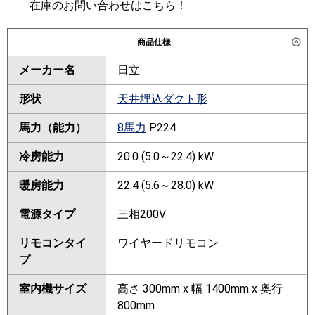
在庫のお問い合わせはこちら！
商品仕様
メーカー名
日立
形状
天井埋込ダクト形
馬力（能力）
8馬力
P224
冷房能力
20.0 (5.0～22.4) kW
暖房能力
22.4 (5.6～28.0) kW
電源タイプ
三相200V
リモコンタイ
ワイヤードリモコン
プ
室内機サイズ
高さ 300mm x 幅 1400mm x 奥行
800mm