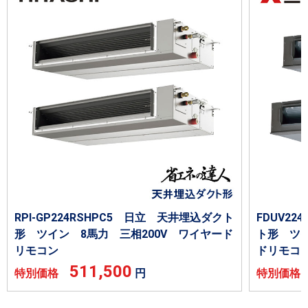
RPI-GP224RSHPC5 日立 天井埋込ダクト
FDUV2
形 ツイン 8馬力 三相200V ワイヤード
ト形 ツイ
リモコン
ドリモコ
511,500
特別価格
円
特別価