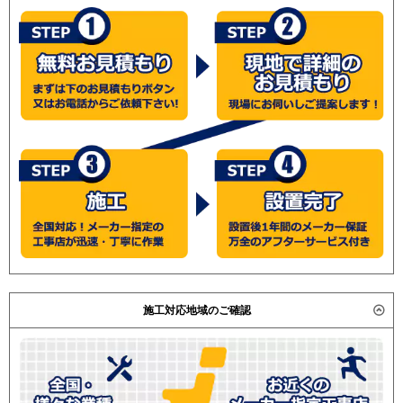
RPI-GP224RSHPC
RPI-
GP224RSHP
RPI-AP224SHPC4-
kobe
RPI-AP224SHPC4
RPI-
AP224SHP11-kobe
RPI-
AP224SHP11
RPI-AP224SHPC3-
kobe
RPI-AP224SHPC3
RPI-
AP224SHP9-kobe
RPI-
AP224SHP9
三菱重工
FDUV2245HP5SA
FDUVP2244HP5SA
FDUVP2244HP5S
パナソニック
PA-P224FE7HDB
PA-
P224FE7HDNB
PA-P224FE7HDN
施工対応地域のご確認
PA-P224FE7HD
PA-P224FE6HDB
PA-P224FE6HDNB
PA-
P224FE6HD
PA-P224FE6HDN