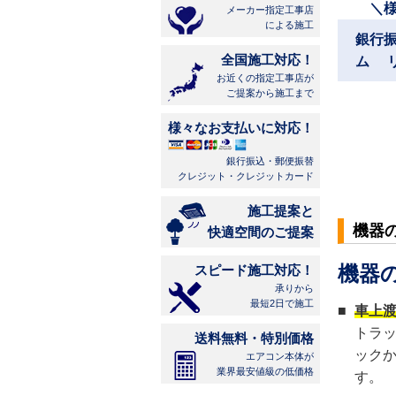
＼
メーカー指定工事店
による施工
銀行
全国施工対応！
ム 
お近くの指定工事店が
ご提案から施工まで
様々なお支払いに対応！
銀行振込・郵便振替
クレジット・クレジットカード
施工提案と
機器
快適空間のご提案
機器
スピード施工対応！
承りから
最短2日で施工
■
車上
トラ
送料無料・特別価格
ック
エアコン本体が
業界最安値級の低価格
す。