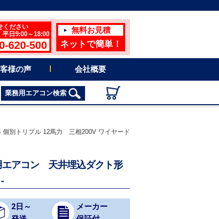
せください
無料お見積
日9:00～18:00
0-620-500
ネットで簡単！
客様の声
会社概要
業務用エアコン検索
 個別トリプル 12馬力 三相200V ワイヤード
 業務用エアコン 天井埋込ダクト形
-
2日～
メーカー
発送
保証付