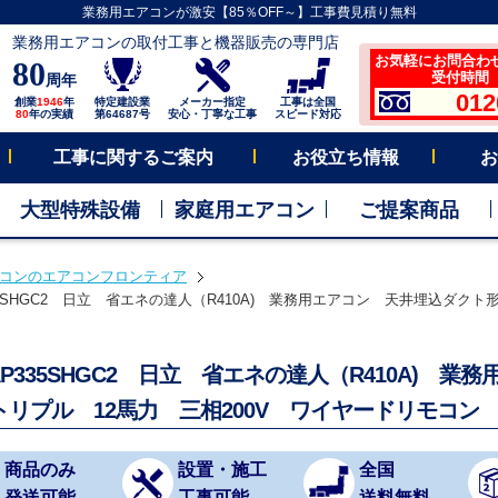
業務用エアコンが激安【85％OFF～】工事費見積り無料
業務用エアコンの取付工事と機器販売の専門店
お気軽にお問合わ
80
受付時間 平
周年
012
創業
1946
年
特定建設業
メーカー指定
工事は全国
80
年の実績
第64687号
安心・丁寧な工事
スピード対応
工事に関するご案内
お役立ち情報
お
大型特殊設備
家庭用エアコン
ご提案商品
コンのエアコンフロンティア
335SHGC2 日立 省エネの達人（R410A) 業務用エアコン 天井埋込ダクト形
-AP335SHGC2 日立 省エネの達人（R410A)
トリプル 12馬力 三相200V ワイヤードリモコン 
商品のみ
設置・施工
全国
発送可能
工事可能
送料無料