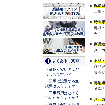
■
配送
土曜
■
時間
地域
合も
■
商品
メー
■
返品
よくあるご質問
商品
・価格が安いのはど
傷等
うしてですか？
・工場に設置する空
■
再配
調機はありますか？
通常
・工事費用はどのく
らいかかりますか？
■
メー
・既存の配管・配線