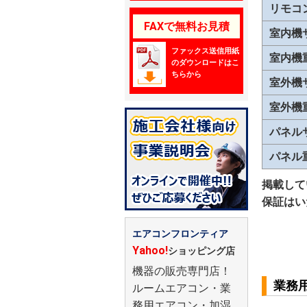
リモコ
FAXで無料お見積
室内機
ファックス送信用紙
室内機
のダウンロードはこ
ちらから
室外機
室外機
パネル
パネル
掲載して
保証はい
エアコンフロンティア
Yahoo!
ショッピング店
機器の販売専門店！
業務
ルームエアコン・業
務用エアコン・加湿