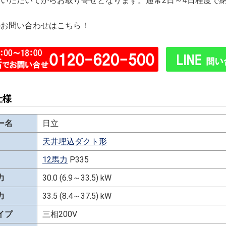
文いただいてからお取り寄せとなります。通常2日～4日程度で
のお問い合わせはこちら！
仕様
ー名
日立
天井埋込ダクト形
12馬力
P335
力
30.0 (6.9～33.5) kW
力
33.5 (8.4～37.5) kW
イプ
三相200V