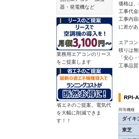
価格は、
器・発電機など
工事代金
工事内容
に差があ
エアコン
積りは無
業務用エアコンのリース
「安心・
をご提案します
工事品質
RPI
省エネのご提案。電気代
同等機種
を大幅に削減できま
ダイキ
す！！
東芝