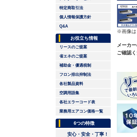
特定商取引法
個人情報保護方針
Q&A
※画像は
お役立ち情報
メーカー
リースのご提案
ご確認く
省エネのご提案
補助金・優遇税制
フロン排出抑制法
各社製品資料
空調用語集
各社エラーコード表
業務用エアコン価格一覧
6つの特徴
安心・安全・丁寧！