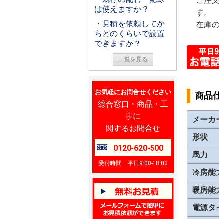
ご注
は使えますか？
す。
・見積を依頼してか
在庫
らどのくらいで設置
できますか？
一覧を見る
お気軽にお問合せください
商品
総合窓口・商品・工
事に
メーカ
関するお問合せ
形状
0120-620-500
馬力
受付時間 平日9:00-18:00
冷房能
暖房能
電源タ