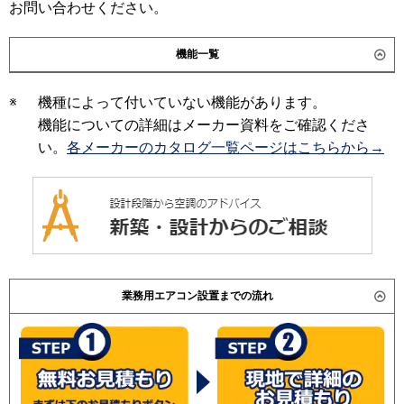
お問い合わせください。
三菱重工
日立
RPI-AP280GHW7
パナソニック
機能一覧
三菱重工
※
機種によって付いていない機能があります。
パナソニック
機能についての詳細はメーカー資料をご確認くださ
い。
各メーカーのカタログ一覧ページはこちらから→
業務用エアコン設置までの流れ