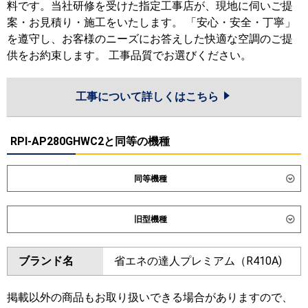
料です。当社研修を受けた指定工事店が、現地に伺いご提
案・お見積り・施工をいたします。 「安心・安全・丁寧」
を遵守し、お客様のニーズにお答えした快適な空調のご提
供をお約束します。 工事品質でお選びください。
工事について詳しくはこちら
RPI-AP280GHWC2と同等の機種
同等機種
ダイキン
旧型機種
東芝
ダイキン
ブランド名
省エネの達人プレミアム（R410A)
三菱電機
東芝
日立
掲載以外の商品もお取り扱いできる場合がありますので、
三菱電機