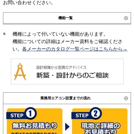
お問い合わせください。
三菱重工
日立
RPI-AP280GHPC2
パナソニック
機能一覧
三菱重工
※
機種によって付いていない機能があります。
パナソニック
機能についての詳細はメーカー資料をご確認くださ
い。
各メーカーのカタログ一覧ページはこちらから→
業務用エアコン設置までの流れ