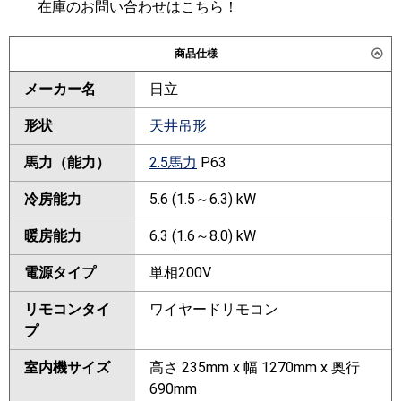
在庫のお問い合わせはこちら！
商品仕様
メーカー名
日立
形状
天井吊形
馬力（能力）
2.5馬力
P63
冷房能力
5.6 (1.5～6.3) kW
暖房能力
6.3 (1.6～8.0) kW
電源タイプ
単相200V
リモコンタイ
ワイヤードリモコン
プ
室内機サイズ
高さ 235mm x 幅 1270mm x 奥行
690mm