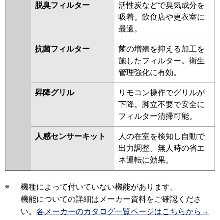
脱臭フィルター
活性炭などで臭気成分を
吸着。飲食店や更衣室に
最適。
抗菌フィルター
菌の増殖を抑える加工を
施したフィルター。衛生
管理強化に有効。
昇降グリル
リモコン操作でグリルが
下降。脚立不要で安全に
フィルター清掃可能。
人感センサーキット
人の在室を検知し自動で
出力調整。無人時の省エ
ネ運転に効果。
※
機種によって付いていない機能があります。
機能についての詳細はメーカー資料をご確認くださ
い。
各メーカーのカタログ一覧ページはこちらから→