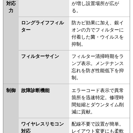
対応
が増し設置場所が広が
力
る。
ロングライフフィル
防カビ効果に加え、銀イ
ター
オンの力でフィルターに
付着した菌・ウイルスを
抑制。
フィルターサイン
フィルター清掃時期をラ
ンプ表示。メンテナンス
忘れを防ぎ性能低下を抑
制。
制御
故障診断機能
エラーコード表示で異常
箇所を迅速特定。修理時
間短縮とダウンタイム削
減に貢献。
ワイヤレスリモコン
配線不要で設置が簡単。
対応
レイアウト変更にも柔軟