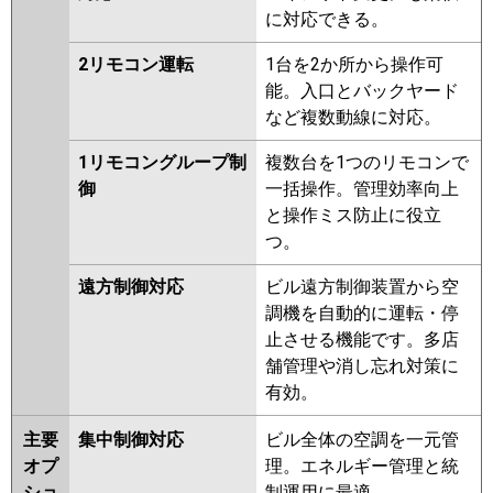
に対応できる。
2リモコン運転
1台を2か所から操作可
能。入口とバックヤード
など複数動線に対応。
1リモコングループ制
複数台を1つのリモコンで
御
一括操作。管理効率向上
と操作ミス防止に役立
つ。
遠方制御対応
ビル遠方制御装置から空
調機を自動的に運転・停
止させる機能です。多店
舗管理や消し忘れ対策に
有効。
主要
集中制御対応
ビル全体の空調を一元管
オプ
理。エネルギー管理と統
ショ
制運用に最適。