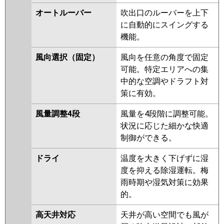
ACEA06337JM
ACEA06337JX
オートルーバー
吹出口のルーバーを上下
RCSA06333JM
RCSA06333JX
に自動的にスイングする
ACEA06387JM
ACEA06387JX
機能。
ACSA06387JM
ACSA06387JX
風向選択（固定）
風向を任意の角度で固定
三菱電機
PCZ-ERMP63SKL5
PCZ-
可能。特定エリアへの集
ERMP63SK5
PCZ-ERMP63SKL4
中的な空調やドラフト対
PCZ-ERMP63SK4
PCZ-
策に有効。
ERMP63SKL3
PCZ-ERMP63SK3
PCZ-ERMP63SK2
PCZ-
風量調整4段
風量を4段階に調整可能。
ERMP63SKL2
PCZ-ERMP63SKZ
状況に応じた細かな快適
PCZ-ERMP63SKLZ
PCZ-
制御ができる。
ERMP63SKY
PCZ-ERMP63SKLY
PCZ-ERMP63SKV
PCZ-
ドライ
温度を大きく下げずに湿
ERMP63SKLV
PCZ-ERMP63SKR
度を抑える除湿運転。梅
PCZ-ERMP63SKLR
雨時期や湿気対策に効果
的。
日立
RPC-GP63RSHJ8
RPC-
GP63RSHJ7
RPC-GP63RSHJ6
高天井対応
天井が高い空間でも風が
RPC-GP63RSHJ5
RPC-