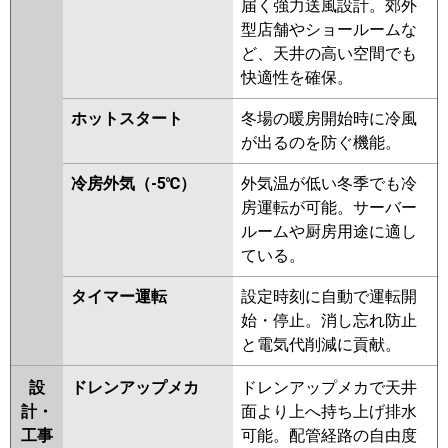
届く強力送風設計。郊外
GP63RSHJ4
RPC-GP63RSHJ3
型店舗やショールームな
RPC-GP63RSHJ2
ど、天井の高い空間でも
快適性を確保。
三菱重工
FDEV635HKA5SA
FDEV635HK5SA
FDEV635HK5S
ホットスタート
冬場の暖房開始時に冷風
が出るのを防ぐ機能。
パナソニック
PA-P63T7SHNBX
PA-P63T7SHNB
PA-P63T7SHB
PA-P63T7SHN
冷房外気（-5℃）
外気温が低い冬季でも冷
PA-P63T7SH
PA-P63T6SCNB
房運転が可能。サーバー
PA-P63T6SCB
PA-P63T6SHB
ルームや厨房用途に適し
PA-P63T6SHNB
PA-P63T6SHA
ている。
PA-P63T6SHN1
タイマー運転
設定時刻に自動で運転開
始・停止。消し忘れ防止
と電気代削減に貢献。
設
ドレンアップメカ
ドレンアップメカで天井
計・
面より上へ持ち上げ排水
工事
可能。配管経路の自由度