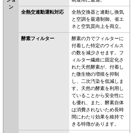
ン
全熱交連動運転対応
全熱交換器と連動し換気
と空調を最適制御。省エ
ネと空気質向上を両立。
酵素フィルター
酵素の力でフィルターに
付着した特定のウイルス
の数を減少させます。フ
ィルター繊維に固定化さ
れた天然酵素が、付着し
た微生物の増殖を抑制
し、二次汚染を低減しま
す。天然の酵素を利用し
ていることから安全性に
も優れ、また、酵素自体
は消費されないため長時
間にわたり効果を維持で
きる特徴があります。