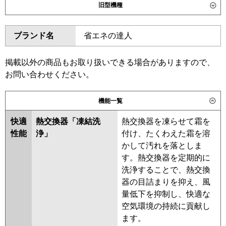
旧型機種
SZRHU63CV
ダイキン
SZRH63BYV
SZRH63BYNV
東芝
GCEA06311JMUB
GCEA06311JXU
ブランド名
省エネの達人
SZRHU63BYV
SZRH63BJV
GCSA06314JXU
SZRH63BJNV
SZRJH63BJV
GCSA06314JMUB
SZRU63BJV
SZRU63BJNV
掲載以外の商品もお取り扱いできる場合がありますので、
三菱電機
PCZ-ERMP63SKL6
PCZ-
SZRHU63BJV
SZRJH63BFV
お問い合わせください。
ERMP63SK6
SZRH63BFV
SZRH63BFNV
SZRU63BFV
SZRU63BFNV
機能一覧
日立
RPC-GP63RSHJ11
SZRHU63BFV
SZRHU63BCV
快適
熱交換器「凍結洗
熱交換器を凍らせて霜を
SZRH63BCV
SZRH63BCNV
三菱重工
FDEV636HK6S
性能
浄」
付け、たくわえた霜を溶
SZRU63BCNV
SZRU63BCV
かして汚れを落としま
パナソニック
PA-P63T7SHNCX
PA-P63T7SHC
東芝
RCEA06341JMUB
す。熱交換器を定期的に
PA-P63T7SHNC
RCSA06344JMUB
洗浄することで、熱交換
RCSA06344JMU
RCSA06344JXU
器の目詰まりを抑え、風
RCEA06341JMU
RCEA06341JXU
量低下を抑制し、快適な
RCSA06343JMU
RCSA06343JXU
空気環境の持続に貢献し
RCEA06331JM
RCEA06331JX
ます。