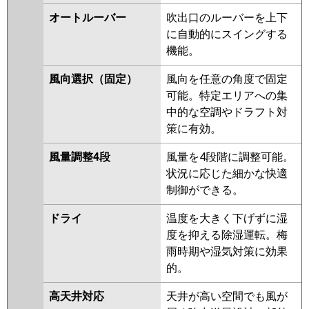
PCZ-ERMP56KLV
PCZ-
オートルーバー
吹出口のルーバーを上下
ERMP56KLR
PCZ-ERMP56KR
に自動的にスイングする
機能。
日立
RPC-GP56RSH8
RPC-GP56RSH7
RPC-GP56RSH6
RPC-GP56RSH5
風向選択（固定）
風向を任意の角度で固定
RPC-GP56RSH4
RPC-GP56RSH3
可能。特定エリアへの集
RPC-GP56RSH2
中的な空調やドラフト対
策に有効。
三菱重工
FDEV565HA5SA
FDEV565H5SA
FDEV565H5S
風量調整4段
風量を4段階に調整可能。
状況に応じた細かな快適
パナソニック
PA-P56T7KNBX
PA-P56T7HNBX
制御ができる。
PA-P56T7KB
PA-P56T7KNB
PA-
P56T7HNB
PA-P56T7HB
PA-
ドライ
温度を大きく下げずに湿
P56T7K
PA-P56T7KN
PA-
度を抑える除湿運転。梅
P56T7H
PA-P56T7HN
PA-
雨時期や湿気対策に効果
P56T6KB
PA-P56T6KNB
PA-
的。
P56T6CB
PA-P56T6CNB
PA-
高天井対応
天井が高い空間でも風が
P56T6HNB
PA-P56T6HB
PA-