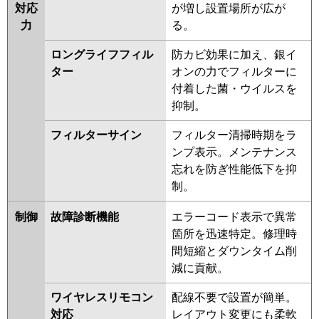
対応
が増し設置場所が広が
力
る。
ロングライフフィル
防カビ効果に加え、銀イ
ター
オンの力でフィルターに
付着した菌・ウイルスを
抑制。
フィルターサイン
フィルター清掃時期をラ
ンプ表示。メンテナンス
忘れを防ぎ性能低下を抑
制。
制御
故障診断機能
エラーコード表示で異常
箇所を迅速特定。修理時
間短縮とダウンタイム削
減に貢献。
ワイヤレスリモコン
配線不要で設置が簡単。
対応
レイアウト変更にも柔軟