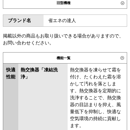
旧型機種
東芝
GCEA05611XU
GCEA05611MUB
ダイキン
SZRH56BYNT
SZRH56BYT
GCSA05613XU
GCSA05613MUB
ブランド名
省エネの達人
SZRH56BJT
SZRH56BJNT
三菱電機
PCZ-ERMP56KL6
PCZ-
SZRH56BFNT
SZRH56BFT
ERMP56K6
SZRH56BCT
SZRH56BCNT
掲載以外の商品もお取り扱いできる場合がありますので、
お問い合わせください。
日立
RPC-GP56RSH11
東芝
RCSA05643MUB
RCSA05643MU
RCSA05643XU
RCSA05633M
機能一覧
三菱重工
FDEV566H6S
RCSA05633X
ACSA05687X
ACSA05687M
快適
熱交換器「凍結洗
熱交換器を凍らせて霜を
パナソニック
PA-P56T7KNC
PA-P56T7KNCX
性能
浄」
付け、たくわえた霜を溶
PA-P56T7KC
PA-P56T7HNCX
三菱電機
PCZ-ERMP56KL5
PCZ-
かして汚れを落としま
PA-P56T7HC
PA-P56T7HNC
ERMP56K5
PCZ-ERMP56KL4
す。熱交換器を定期的に
PCZ-ERMP56K4
PCZ-ERMP56K3
洗浄することで、熱交換
PCZ-ERMP56KL3
PCZ-
器の目詰まりを抑え、風
ERMP56K2
PCZ-ERMP56KL2
量低下を抑制し、快適な
PCZ-ERMP56KZ
PCZ-
空気環境の持続に貢献し
ERMP56KLZ
PCZ-ERMP56KY
ます。
PCZ-ERMP56KLY
PCZ-ERMP56KV