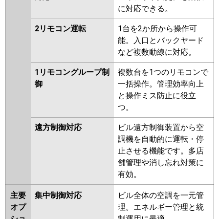
に対応できる。
2リモコン運転
1台を2か所から操作可
能。入口とバックヤード
など複数動線に対応。
1リモコングループ制
複数台を1つのリモコンで
御
一括操作。管理効率向上
と操作ミス防止に役立
つ。
遠方制御対応
ビル遠方制御装置から空
調機を自動的に運転・停
止させる機能です。多店
舗管理や消し忘れ対策に
有効。
主要
集中制御対応
ビル全体の空調を一元管
オプ
理。エネルギー管理と統
ショ
制運用に最適。