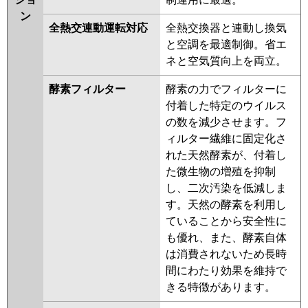
ン
全熱交連動運転対応
全熱交換器と連動し換気
と空調を最適制御。省エ
ネと空気質向上を両立。
酵素フィルター
酵素の力でフィルターに
付着した特定のウイルス
の数を減少させます。フ
ィルター繊維に固定化さ
れた天然酵素が、付着し
た微生物の増殖を抑制
し、二次汚染を低減しま
す。天然の酵素を利用し
ていることから安全性に
も優れ、また、酵素自体
は消費されないため長時
間にわたり効果を維持で
きる特徴があります。