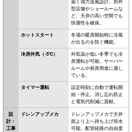
届く強力送風設計。郊外
P56T6KA
PA-P56T6KN1
PA-
型店舗やショールームな
P56T6HA
PA-P56T6HN1
ど、天井の高い空間でも
快適性を確保。
ホットスタート
冬場の暖房開始時に冷風
が出るのを防ぐ機能。
冷房外気（-5℃）
外気温が低い冬季でも冷
房運転が可能。サーバー
ルームや厨房用途に適し
ている。
タイマー運転
設定時刻に自動で運転開
始・停止。消し忘れ防止
と電気代削減に貢献。
設
ドレンアップメカ
ドレンアップメカで天井
計・
面より上へ持ち上げ排水
工事
可能。配管経路の自由度