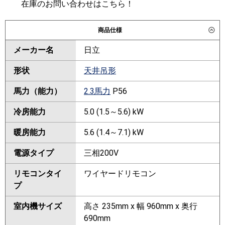
在庫のお問い合わせはこちら！
商品仕様
メーカー名
日立
形状
天井吊形
馬力（能力）
2.3馬力
P56
冷房能力
5.0 (1.5～5.6) kW
暖房能力
5.6 (1.4～7.1) kW
電源タイプ
三相200V
リモコンタイ
ワイヤードリモコン
プ
室内機サイズ
高さ 235mm x 幅 960mm x 奥行
690mm