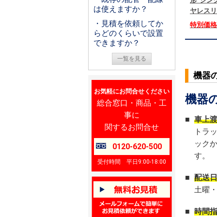
形 シング
は使えますか？
ヤレスリ
・見積を依頼してか
特別価
らどのくらいで設置
できますか？
一覧を見る
機器
お気軽にお問合せください
機器
総合窓口・商品・工
事に
■
車上
関するお問合せ
トラ
ック
0120-620-500
す。
受付時間 平日9:00-18:00
■
配送
土曜
■
時間