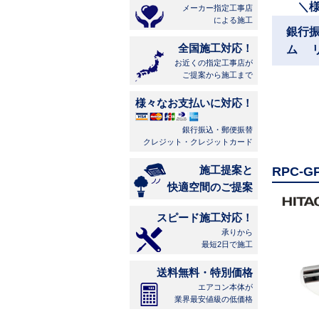
＼
メーカー指定工事店
による施工
銀行
全国施工対応！
ム 
お近くの指定工事店が
ご提案から施工まで
様々なお支払いに対応！
銀行振込・郵便振替
クレジット・クレジットカード
施工提案と
RPC-
快適空間のご提案
スピード施工対応！
承りから
最短2日で施工
送料無料・特別価格
エアコン本体が
業界最安値級の低価格