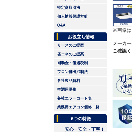
特定商取引法
個人情報保護方針
Q&A
※画像は
お役立ち情報
メーカー
リースのご提案
ご確認く
省エネのご提案
補助金・優遇税制
フロン排出抑制法
各社製品資料
空調用語集
各社エラーコード表
業務用エアコン価格一覧
6つの特徴
安心・安全・丁寧！