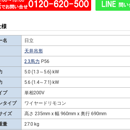
仕様
ー名
日立
天井吊形
2.3馬力
P56
力
5.0 (1.3～5.6) kW
力
5.6 (1.4～7.1) kW
イプ
単相200V
ンタイプ
ワイヤードリモコン
サイズ
高さ 235mm x 幅 960mm x 奥行 690mm
重量
27.0 kg