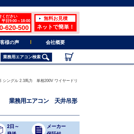
せください
無料お見積
日9:00～18:00
0-620-500
ネットで簡単！
客様の声
会社概要
業務用エアコン検索
シングル 2.3馬力 単相200V ワイヤードリ
32） 業務用エアコン 天井吊形
2日～
メーカー
発送
保証付