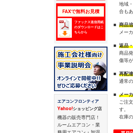
地域
FAXで無料お見積
合も
ファックス送信用紙
■
商品
のダウンロードはこ
メー
ちらから
■
返品
商品
傷等
■
再配
通常
■
メー
エアコンフロンティア
ご注
Yahoo!
ショッピング店
す。
在庫
機器の販売専門店！
ルームエアコン・業
務用エアコン・加湿