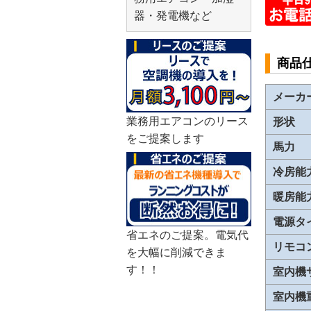
器・発電機など
商品
メーカ
業務用エアコンのリース
形状
をご提案します
馬力
冷房能
暖房能
電源タ
省エネのご提案。電気代
リモコ
を大幅に削減できま
す！！
室内機
室内機