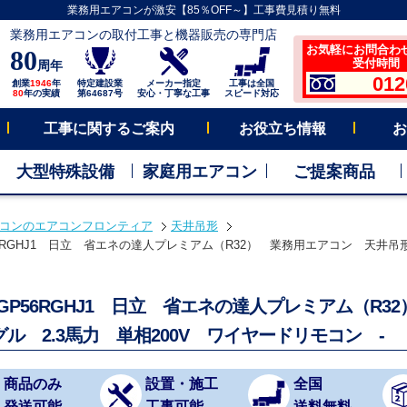
業務用エアコンが激安【85％OFF～】工事費見積り無料
業務用エアコンの取付工事と機器販売の専門店
お気軽にお問合わ
80
受付時間 平
周年
012
創業
1946
年
特定建設業
メーカー指定
工事は全国
80
年の実績
第64687号
安心・丁寧な工事
スピード対応
工事に関するご案内
お役立ち情報
お
大型特殊設備
家庭用エアコン
ご提案商品
コンのエアコンフロンティア
天井吊形
56RGHJ1 日立 省エネの達人プレミアム（R32） 業務用エアコン 天井吊形 
C-GP56RGHJ1 日立 省エネの達人プレミアム（R
ル 2.3馬力 単相200V ワイヤードリモコン -
商品のみ
設置・施工
全国
発送可能
工事可能
送料無料