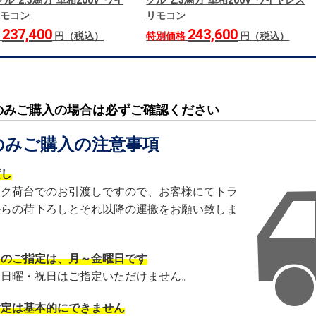
ル 2.3馬力 単相200V ワイ
グル 2.3馬力 単相200V ワイヤレス
モコン
リモコン
237,400
243,600
格
円（税込）
特別価格
円（税込）
のみご購入の場合は必ずご確認ください
のみご購入の注意事項
渡し
ック荷台でのお引渡しですので、お客様にてトラ
からの荷下ろしとそれ以降の運搬をお願い致しま
日のご指定は、月～金曜日です
・日曜・祝日はご指定いただけません。
指定は基本的にできません