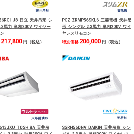
P56RGHJ8 日立 天井吊形 シ
PCZ-ZRMP56SKL6 三菱電機 天井吊
.3馬力 単相200V ワイヤー
形 シングル 2.3馬力 単相200V ワイ
ン
ヤレスリモコン
217,800
206,000
格
円（税込）
特別価格
円（税込）
613JXU TOSHIBA 天井吊
SSRH56DNV DAIKIN 天井吊形 シン