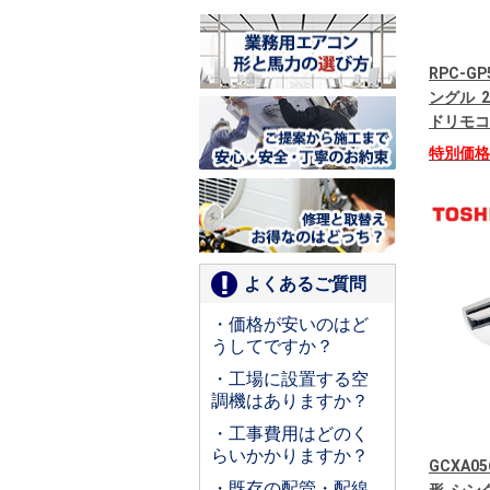
RPC-G
ングル 2
ドリモコ
特別価
よくあるご質問
・価格が安いのはど
うしてですか？
・工場に設置する空
調機はありますか？
・工事費用はどのく
らいかかりますか？
GCXA05
・既存の配管・配線