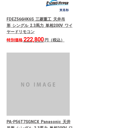
FDEZ566HK6S 三菱重工 天井吊
形 シングル 2.3馬力 単相200V ワイ
ヤードリモコン
222,800
特別価格
円（税込）
PA-P56T7SGNCX Panasonic 天井