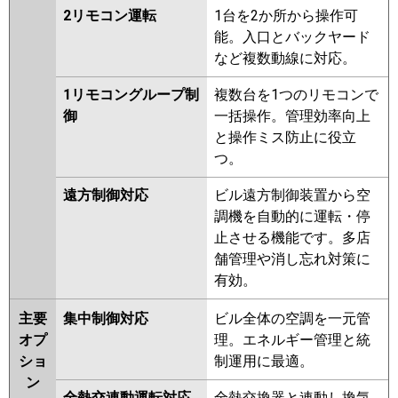
2リモコン運転
1台を2か所から操作可
能。入口とバックヤード
など複数動線に対応。
1リモコングループ制
複数台を1つのリモコンで
御
一括操作。管理効率向上
と操作ミス防止に役立
つ。
遠方制御対応
ビル遠方制御装置から空
調機を自動的に運転・停
止させる機能です。多店
舗管理や消し忘れ対策に
有効。
主要
集中制御対応
ビル全体の空調を一元管
オプ
理。エネルギー管理と統
ショ
制運用に最適。
ン
全熱交連動運転対応
全熱交換器と連動し換気