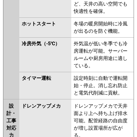
ど、天井の高い空間でも
P40T6SCNB
PA-P40T6SHB
PA-
快適性を確保。
P40T6SHNB
PA-P40T6SHN1
PA-
P40T6SHA
ホットスタート
冬場の暖房開始時に冷風
が出るのを防ぐ機能。
冷房外気（-5℃）
外気温が低い冬季でも冷
房運転が可能。サーバー
ルームや厨房用途に適し
ている。
タイマー運転
設定時刻に自動で運転開
始・停止。消し忘れ防止
と電気代削減に貢献。
設
ドレンアップメカ
ドレンアップメカで天井
計・
面より上へ持ち上げ排水
工事
可能。配管経路の自由度
対応
が増し設置場所が広が
力
る。