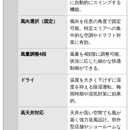
PCZ-ERMP40SKL2
PCZ-
に自動的にスイングする
ERMP40SK2
PCZ-ERMP40SKZ
機能。
PCZ-ERMP40SKLZ
PCZ-
風向選択（固定）
風向を任意の角度で固定
ERMP40SKY
PCZ-ERMP40SKLY
可能。特定エリアへの集
PCZ-ERMP40SKV
PCZ-
中的な空調やドラフト対
ERMP40SKLV
PCZ-ERMP40SKR
策に有効。
PCZ-ERMP40SKLR
風量調整4段
風量を4段階に調整可能。
日立
RPC-GP40RSHJ9
RPC-
状況に応じた細かな快適
GP40RSHJ8
RPC-GP40RSHJ7
制御ができる。
RPC-GP40RSHJ6
RPC-
GP40RSHJ5
RPC-GP40RSHJ3
ドライ
温度を大きく下げずに湿
RPC-GP40RSHJ2
度を抑える除湿運転。梅
雨時期や湿気対策に効果
三菱重工
FDEV405HKA5SA
FDEV405HK5SA
的。
FDEV405HK5S
高天井対応
天井が高い空間でも風が
パナソニック
PA-P40T7SHNBX
PA-P40T7SHNB
届く強力送風設計。郊外
PA-P40T7SHB
PA-P40T7SH
PA-
型店舗やショールームな
P40T7SHN
PA-P40T6SCB
PA-