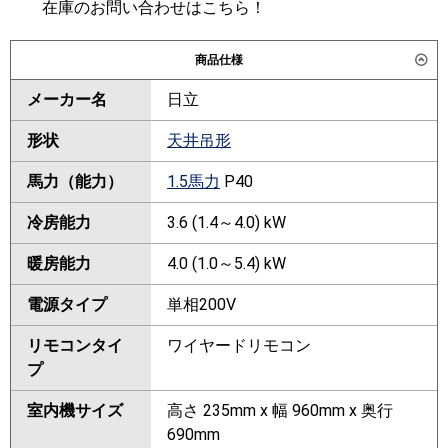
在庫のお問い合わせはこちら！
商品仕様
メーカー名
日立
形状
天井吊形
馬力（能力）
1.5馬力
P40
冷房能力
3.6 (1.4～4.0) kW
暖房能力
4.0 (1.0～5.4) kW
電源タイプ
単相200V
リモコンタイ
ワイヤードリモコン
プ
室内機サイズ
高さ 235mm x 幅 960mm x 奥行
690mm