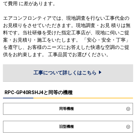
て費用 に差があります。
エアコンフロンティアでは、現地調査を行ない工事代金の
お見積りをさせていただきます。現地調査・お見 積りは無
料です。当社研修を受けた指定工事店が、現地に伺いご提
案・お見積り・施工をいたします。 「安心・安全・丁寧」
を遵守し、お客様のニーズにお答えした快適な空調のご提
供をお約束します。 工事品質でお選びください。
工事について詳しくはこちら
RPC-GP40RSHJ4と同等の機種
同等機種
ダイキン
SZRH40CNV
SZRH40CV
旧型機種
SZRHU40CV