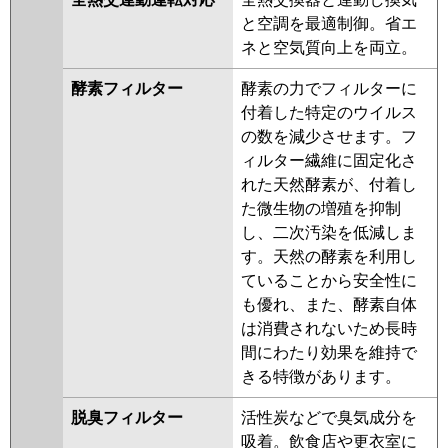
と空調を最適制御。省エ
ネと空気質向上を両立。
酵素フィルター
酵素の力でフィルターに
付着した特定のウイルス
の数を減少させます。フ
ィルター繊維に固定化さ
れた天然酵素が、付着し
た微生物の増殖を抑制
し、二次汚染を低減しま
す。天然の酵素を利用し
ていることから安全性に
も優れ、また、酵素自体
は消費されないため長時
間にわたり効果を維持で
きる特徴があります。
脱臭フィルター
活性炭などで臭気成分を
吸着。飲食店や更衣室に