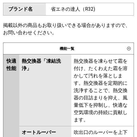
ダイキン
SZRH40BYV
SZRH40BYNV
東芝
GCSA04013JMUB
ブランド名
省エネの達人（R32)
SZRHU40BYV
SZRH40BJV
GCSA04013JXU
SZRH40BJNV
SZRU40BJV
三菱電機
PCZ-ERMP40SK6
PCZ-
SZRU40BJNV
SZRHU40BJV
掲載以外の商品もお取り扱いできる場合がありますので、
ERMP40SKL6
SZRH40BFV
SZRH40BFNV
お問い合わせください。
SZRU40BFV
SZRU40BFNV
日立
RPC-GP40RSHJ11
SZRHU40BFV
SZRHU40BCV
機能一覧
SZRH40BCNV
SZRH40BCV
三菱重工
FDEV406HK6S
快適
熱交換器「凍結洗
熱交換器を凍らせて霜を
SZRU40BCV
SZRU40BCNV
性能
浄」
付け、たくわえた霜を溶
パナソニック
PA-P40T7SHNCX
PA-P40T7SHNC
東芝
RCSA04043JMUB
かして汚れを落としま
PA-P40T7SHC
RCSA04043JMU
RCSA04043JXU
す。熱交換器を定期的に
RCSA04033JM
RCSA04033JX
洗浄することで、熱交換
ACSA04087JX
ACSA04087JM
器の目詰まりを抑え、風
量低下を抑制し、快適な
三菱電機
PCZ-ERMP40SKL5
PCZ-
空気環境の持続に貢献し
ERMP40SK5
PCZ-ERMP40SKL4
ます。
PCZ-ERMP40SK4
PCZ-
ERMP40SK3
PCZ-ERMP40SKL3
オートルーバー
吹出口のルーバーを上下