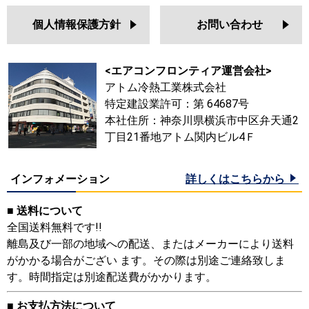
個人情報保護方針
お問い合わせ
<エアコンフロンティア運営会社>
アトム冷熱工業株式会社
特定建設業許可：第 64687号
本社住所：神奈川県横浜市中区弁天通2
丁目21番地アトム関内ビル4Ｆ
インフォメーション
詳しくはこちらから
■ 送料について
全国送料無料です!!
離島及び一部の地域への配送、またはメーカーにより送料
がかかる場合がござい ます。その際は別途ご連絡致しま
す。時間指定は別途配送費がかかります。
■ お支払方法について