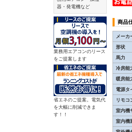
器・発電機など
商品
メーカ
形状
業務用エアコンのリース
馬力
をご提案します
冷房能
暖房能
電源タ
省エネのご提案。電気代
リモコ
を大幅に削減できま
室内機
す！！
室内機
室外機