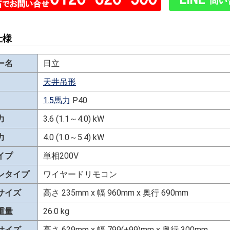
仕様
ー名
日立
天井吊形
1.5馬力
P40
力
3.6 (1.1～4.0) kW
力
4.0 (1.0～5.4) kW
イプ
単相200V
ンタイプ
ワイヤードリモコン
サイズ
高さ 235mm x 幅 960mm x 奥行 690mm
重量
26.0 kg
サイズ
高さ 629mm x 幅 799(+99)mm x 奥行 300mm