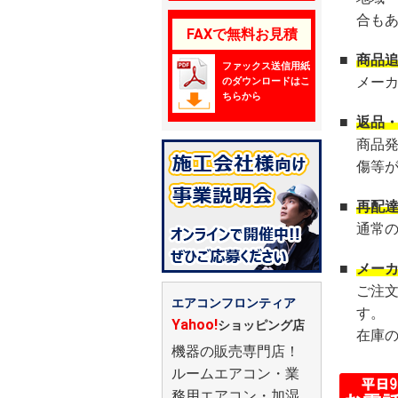
合も
FAXで無料お見積
■
商品
ファックス送信用紙
メー
のダウンロードはこ
ちらから
■
返品
商品
傷等
■
再配
通常
■
メー
ご注
エアコンフロンティア
す。
Yahoo!
ショッピング店
在庫
機器の販売専門店！
ルームエアコン・業
務用エアコン・加湿