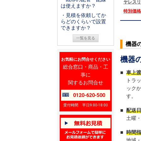
ヤレスリ
は使えますか？
特別価
・見積を依頼してか
らどのくらいで設置
できますか？
一覧を見る
機器
機器
お気軽にお問合せください
総合窓口・商品・工
■
車上
事に
トラ
関するお問合せ
ック
0120-620-500
す。
受付時間 平日9:00-18:00
■
配送
土曜
■
時間
地域