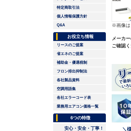
特定商取引法
個人情報保護方針
※画像は
Q&A
お役立ち情報
メーカー
リースのご提案
ご確認く
省エネのご提案
補助金・優遇税制
フロン排出抑制法
各社製品資料
空調用語集
各社エラーコード表
業務用エアコン価格一覧
6つの特徴
安心・安全・丁寧！
＼