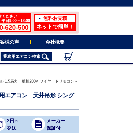
せください
無料お見積
日9:00～18:00
0-620-500
ネットで簡単！
客様の声
会社概要
業務用エアコン検索
1.5馬力 単相200V ワイヤードリモコン -
業務用エアコン 天井吊形 シング
2日～
メーカー
発送
保証付