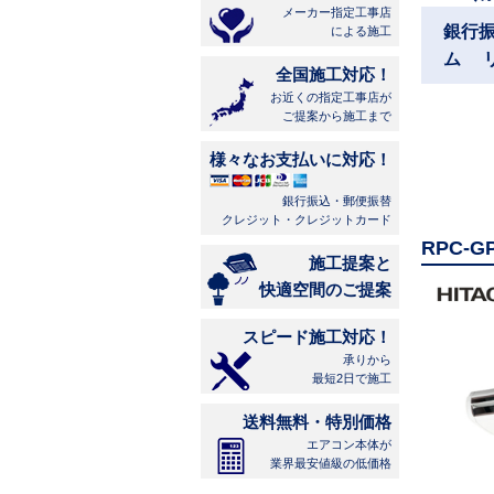
メーカー指定工事店
銀行
による施工
ム 
全国施工対応！
お近くの指定工事店が
ご提案から施工まで
様々なお支払いに対応！
銀行振込・郵便振替
クレジット・クレジットカード
RPC-
施工提案と
快適空間のご提案
スピード施工対応！
承りから
最短2日で施工
送料無料・特別価格
エアコン本体が
業界最安値級の低価格