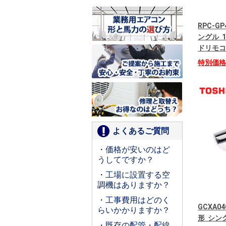
RPC-G
ングル 1
ドリモコ
特別価
よくあるご質問
・価格が安いのはど
うしてですか？
・工場に設置する空
調機はありますか？
・工事費用はどのく
GCXA04
らいかかりますか？
形 シング
・既存の配管・配線