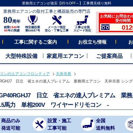
業務用エアコンが激安【85％OFF～】工事費見積り無料
業務用エアコンの取付工事と機器販売の専門店
お気軽にお問合わ
80
受付時間 平
周年
012
創業
1946
年
特定建設業
メーカー指定
工事は全国
80
年の実績
第64687号
安心・丁寧な工事
スピード対応
工事に関するご案内
お役立ち情報
お
大型特殊設備
家庭用エアコン
ご提案商品
コンのエアコンフロンティア
天井吊形
40RGHJ7 日立 省エネの達人プレミアム 業務用エアコン 天井吊形 シングル 
C-GP40RGHJ7 日立 省エネの達人プレミアム 
.5馬力 単相200V ワイヤードリモコン -
商品のみ
設置・施工
全国
発送可能
工事可能
送料無料