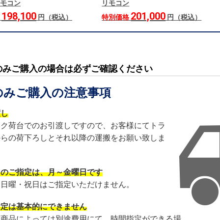
モコン
リモコン
198,100
201,000
格
円（税込）
特別価格
円（税込）
のみご購入の場合は必ずご確認ください
のみご購入の注意事項
渡し
ック荷台でのお引渡しですので、お客様にてトラ
からの荷下ろしとそれ以降の運搬をお願い致しま
日のご指定は、月～金曜日です
・日曜・祝日はご指定いただけません。
指定は基本的にできません
・商品によっては別途費用にて、時間指定ができる場