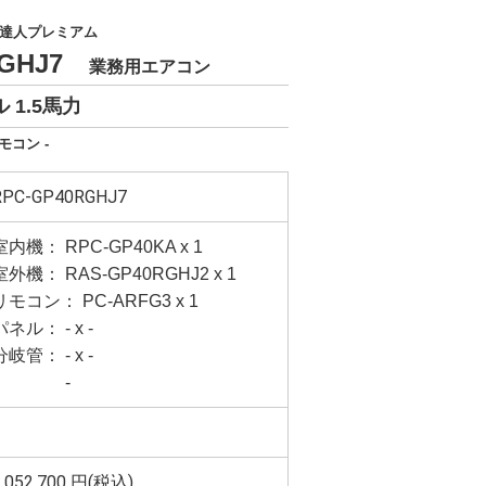
達人プレミアム
RGHJ7
業務用エアコン
 1.5馬力
モコン -
RPC-GP40RGHJ7
室内機： RPC-GP40KA x 1
室外機： RAS-GP40RGHJ2 x 1
リモコン： PC-ARFG3 x 1
パネル： - x -
分岐管： - x -
-
,052,700
円(税込)