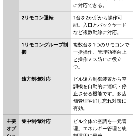
に対応できる。
2リモコン運転
1台を2か所から操作可
能。入口とバックヤード
など複数動線に対応。
1リモコングループ制
複数台を1つのリモコンで
御
一括操作。管理効率向上
と操作ミス防止に役立
つ。
遠方制御対応
ビル遠方制御装置から空
調機を自動的に運転・停
止させる機能です。多店
舗管理や消し忘れ対策に
有効。
主要
集中制御対応
ビル全体の空調を一元管
オプ
理。エネルギー管理と統
ショ
制運用に最適。