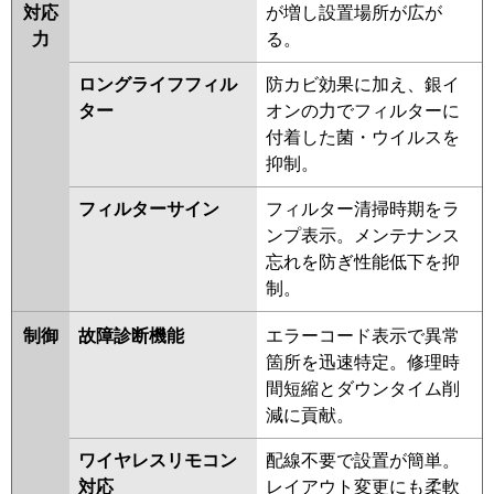
対応
が増し設置場所が広が
力
る。
ロングライフフィル
防カビ効果に加え、銀イ
ター
オンの力でフィルターに
付着した菌・ウイルスを
抑制。
フィルターサイン
フィルター清掃時期をラ
ンプ表示。メンテナンス
忘れを防ぎ性能低下を抑
制。
制御
故障診断機能
エラーコード表示で異常
箇所を迅速特定。修理時
間短縮とダウンタイム削
減に貢献。
ワイヤレスリモコン
配線不要で設置が簡単。
対応
レイアウト変更にも柔軟