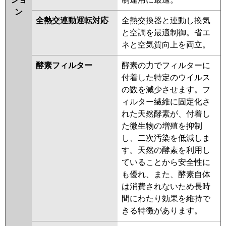
ン
全熱交連動運転対応
全熱交換器と連動し換気
と空調を最適制御。省エ
ネと空気質向上を両立。
酵素フィルター
酵素の力でフィルターに
付着した特定のウイルス
の数を減少させます。フ
ィルター繊維に固定化さ
れた天然酵素が、付着し
た微生物の増殖を抑制
し、二次汚染を低減しま
す。天然の酵素を利用し
ていることから安全性に
も優れ、また、酵素自体
は消費されないため長時
間にわたり効果を維持で
きる特徴があります。