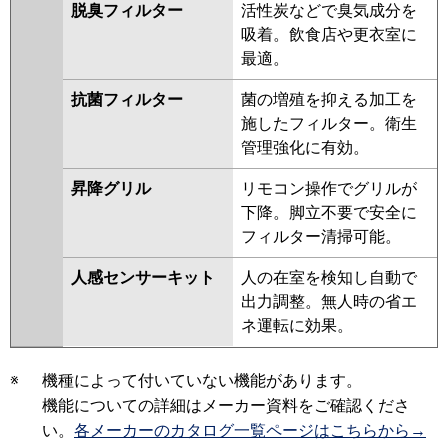
脱臭フィルター
活性炭などで臭気成分を
吸着。飲食店や更衣室に
最適。
抗菌フィルター
菌の増殖を抑える加工を
施したフィルター。衛生
管理強化に有効。
昇降グリル
リモコン操作でグリルが
下降。脚立不要で安全に
フィルター清掃可能。
人感センサーキット
人の在室を検知し自動で
出力調整。無人時の省エ
ネ運転に効果。
※
機種によって付いていない機能があります。
機能についての詳細はメーカー資料をご確認くださ
い。
各メーカーのカタログ一覧ページはこちらから→