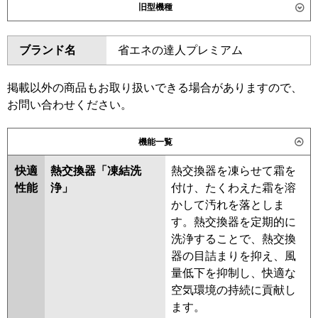
旧型機種
東芝
ダイキン
SSRH280C
ブランド名
省エネの達人プレミアム
三菱電機
PCZ-ZRMP280B6
PCZ-
東芝
ZRMP280C6
掲載以外の商品もお取り扱いできる場合がありますので、
三菱電機
PCZ-ZRMP280C5
PCZ-
日立
RPC-GP280RGH6
お問い合わせください。
ZRMP280B5
PCZ-ZRMP280C4
三菱重工
FDEZ2806H5A
PCZ-ZRMP280B4
PCZ-
機能一覧
ZRMP280B3
PCZ-ZRMP280C3
パナソニック
PCZ-ZRMP280B2
PCZ-
快適
熱交換器「凍結洗
熱交換器を凍らせて霜を
ZRMP280C2
PCZ-ZRMP280BZ
性能
浄」
付け、たくわえた霜を溶
PCZ-ZRMP280CZ
PCZ-ZRP280BY
かして汚れを落としま
PCZ-ZRP280CY
PCZ-ZRP280CV
す。熱交換器を定期的に
PCZ-ZRP280BV
PCZ-ZRP280CR
洗浄することで、熱交換
PCZ-ZRP280BR
器の目詰まりを抑え、風
量低下を抑制し、快適な
日立
RPC-GP280RGH4
RPC-
空気環境の持続に貢献し
GP280RGH2-G
RPC-GP280RGH3
ます。
RPC-GP280RGH2
RPC-