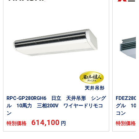
RPC-GP280RGH6 日立 天井吊形 シング
FDEZ2
ル 10馬力 三相200V ワイヤードリモコ
グル 10
ン
コン
614,100
特別価格
円
特別価