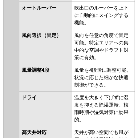
GP280RGH1
RPC-GP280RGH
オートルーバー
吹出口のルーバーを上下
RPC-AP280GH7
RPC-AP280GH6
に自動的にスイングする
RPC-AP280GH5
機能。
三菱重工
FDEZ2805H5A
風向選択（固定）
風向を任意の角度で固定
可能。特定エリアへの集
パナソニック
中的な空調やドラフト対
策に有効。
風量調整4段
風量を4段階に調整可能。
状況に応じた細かな快適
制御ができる。
ドライ
温度を大きく下げずに湿
度を抑える除湿運転。梅
雨時期や湿気対策に効果
的。
高天井対応
天井が高い空間でも風が