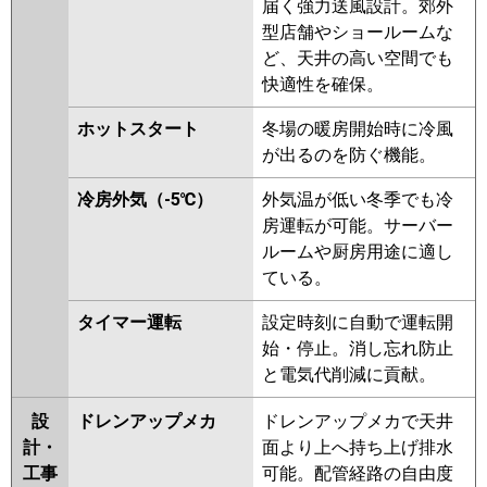
届く強力送風設計。郊外
型店舗やショールームな
ど、天井の高い空間でも
快適性を確保。
ホットスタート
冬場の暖房開始時に冷風
が出るのを防ぐ機能。
冷房外気（-5℃）
外気温が低い冬季でも冷
房運転が可能。サーバー
ルームや厨房用途に適し
ている。
タイマー運転
設定時刻に自動で運転開
始・停止。消し忘れ防止
と電気代削減に貢献。
設
ドレンアップメカ
ドレンアップメカで天井
計・
面より上へ持ち上げ排水
工事
可能。配管経路の自由度