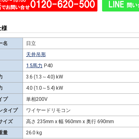
仕様
ー名
日立
天井吊形
1.5馬力
P40
力
3.6 (1.3～4.0) kW
力
4.0 (1.0～5.4) kW
イプ
単相200V
ンタイプ
ワイヤードリモコン
サイズ
高さ 235mm x 幅 960mm x 奥行 690mm
重量
26.0 kg