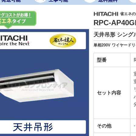
省エネの達
RPC-AP40
天井吊形 シングル
単相200V ワイヤードリ
型番
セット内容
その他
-