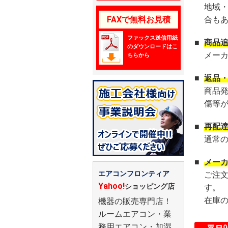
地域
FAXで無料お見積
合も
ファックス送信用紙
■
商品
のダウンロードはこ
メー
ちらから
■
返品
商品
傷等
■
再配
通常
■
メー
エアコンフロンティア
ご注
Yahoo!
ショッピング店
す。
在庫
機器の販売専門店！
ルームエアコン・業
務用エアコン・加湿