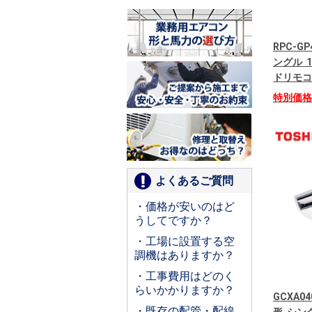
RPC-G
ングル 1
ドリモコ
特別価
よくあるご質問
・価格が安いのはど
うしてですか？
・工場に設置する空
調機はありますか？
・工事費用はどのく
らいかかりますか？
GCXA04
・既存の配管・配線