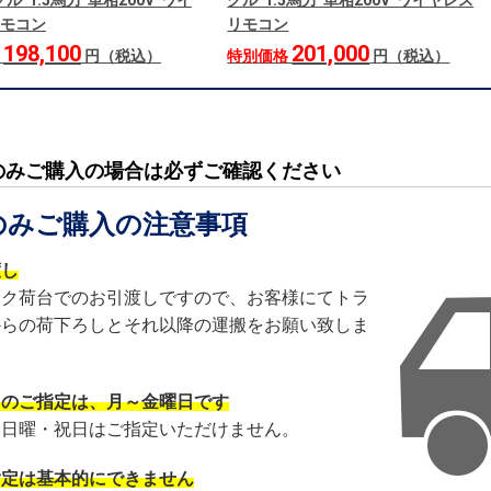
ル 1.5馬力 単相200V ワイ
グル 1.5馬力 単相200V ワイヤレス
モコン
リモコン
198,100
201,000
格
円（税込）
特別価格
円（税込）
のみご購入の場合は必ずご確認ください
のみご購入の注意事項
渡し
ック荷台でのお引渡しですので、お客様にてトラ
からの荷下ろしとそれ以降の運搬をお願い致しま
日のご指定は、月～金曜日です
・日曜・祝日はご指定いただけません。
指定は基本的にできません