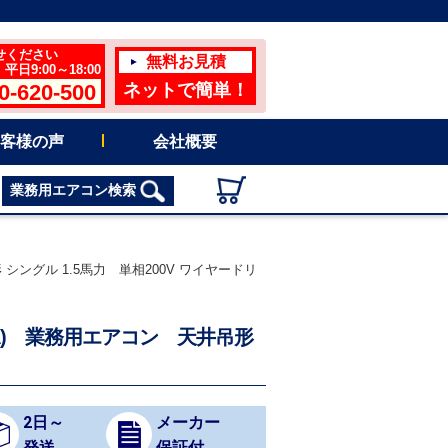
せください
無料お見積
日9:00～18:00
0-620-500
ネットで簡単！
客様の声
会社概要
業務用エアコン検索
シングル 1.5馬力 単相200V ワイヤードリ
0A) 業務用エアコン 天井吊形
2日～
メーカー
発送
保証付