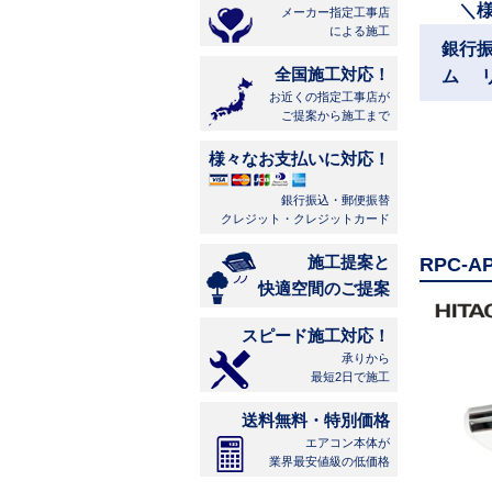
＼
メーカー指定工事店
による施工
銀行
全国施工対応！
ム 
お近くの指定工事店が
ご提案から施工まで
様々なお支払いに対応！
銀行振込・郵便振替
クレジット・クレジットカード
施工提案と
RPC-
快適空間のご提案
スピード施工対応！
承りから
最短2日で施工
送料無料・特別価格
エアコン本体が
業界最安値級の低価格