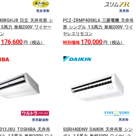
P40RGHJ8 日立 天井吊形 シ
PCZ-ZRMP40SKL6 三菱電機 天井吊
.5馬力 単相200V ワイヤー
形 シングル 1.5馬力 単相200V ワイ
ン
ヤレスリモコン
176,600
170,000
格
円（税込）
特別価格
円（税込）
013JXU TOSHIBA 天井吊
SSRH40DNV DAIKIN 天井吊形 シン