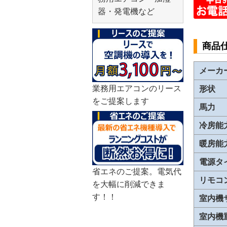
器・発電機など
商品
メーカ
業務用エアコンのリース
形状
をご提案します
馬力
冷房能
暖房能
電源タ
省エネのご提案。電気代
リモコ
を大幅に削減できま
す！！
室内機
室内機