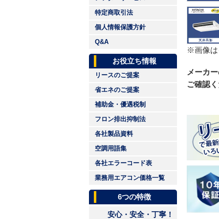
特定商取引法
個人情報保護方針
Q&A
※画像は
お役立ち情報
メーカー
リースのご提案
ご確認く
省エネのご提案
補助金・優遇税制
フロン排出抑制法
各社製品資料
空調用語集
各社エラーコード表
業務用エアコン価格一覧
6つの特徴
安心・安全・丁寧！