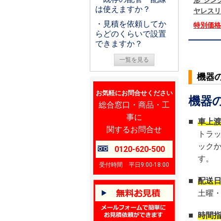
形 シング
は使えますか？
ヤレスリ
・見積を依頼してか
特別価
らどのくらいで設置
できますか？
一覧を見る
機器
お気軽にお問合せください
機器
総合窓口・商品・工
事に
■
車上
関するお問合せ
トラ
ック
0120-620-500
す。
受付時間 平日9:00-18:00
■
配送
土曜
■
時間