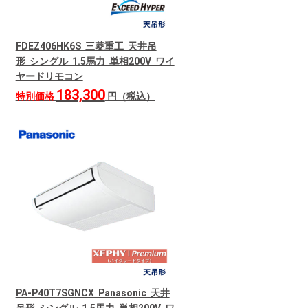
FDEZ406HK6S 三菱重工 天井吊
形 シングル 1.5馬力 単相200V ワイ
ヤードリモコン
183,300
特別価格
円（税込）
PA-P40T7SGNCX Panasonic 天井