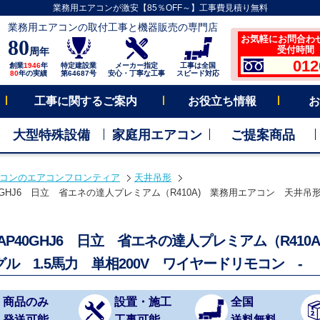
業務用エアコンが激安【85％OFF～】工事費見積り無料
業務用エアコンの取付工事と機器販売の専門店
お気軽にお問合わ
80
受付時間 平
周年
012
創業
1946
年
特定建設業
メーカー指定
工事は全国
80
年の実績
第64687号
安心・丁寧な工事
スピード対応
工事に関するご案内
お役立ち情報
お
大型特殊設備
家庭用エアコン
ご提案商品
コンのエアコンフロンティア
天井吊形
40GHJ6 日立 省エネの達人プレミアム（R410A) 業務用エアコン 天井吊形 
-AP40GHJ6 日立 省エネの達人プレミアム（R41
ル 1.5馬力 単相200V ワイヤードリモコン -
商品のみ
設置・施工
全国
発送可能
工事可能
送料無料