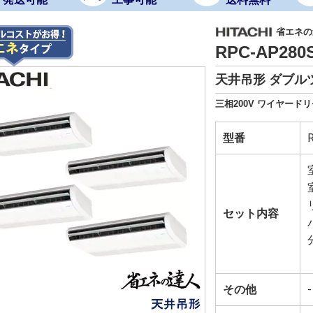
省エネの達
RPC-AP28
天井吊形 ダブルツ
三相200V ワイヤードリ
型番
セット内容
その他
-