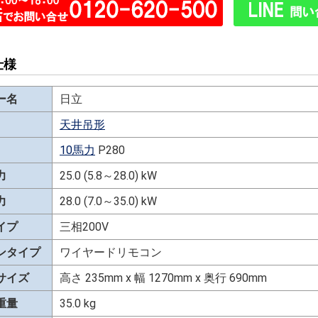
仕様
ー名
日立
天井吊形
10馬力
P280
力
25.0 (5.8～28.0) kW
力
28.0 (7.0～35.0) kW
イプ
三相200V
ンタイプ
ワイヤードリモコン
サイズ
高さ 235mm x 幅 1270mm x 奥行 690mm
重量
35.0 kg