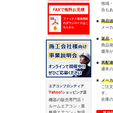
地域
FAXで無料お見積
合も
ファックス送信用紙
■
商品
のダウンロードはこ
メー
ちらから
■
返品
商品
傷等
■
再配
通常
■
メー
エアコンフロンティア
ご注
Yahoo!
ショッピング店
す。
在庫
機器の販売専門店！
ルームエアコン・業
務用エアコン・加湿