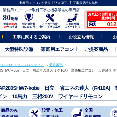
業務用エアコンが激安【85％OFF～】工事費見積り無料
業務用エアコンの取付工事と機器販売の専門店
お気軽にお問合わ
80
受付時間 平
周年
012
創業
1946
年
特定建設業
メーカー指定
工事は全国
80
年の実績
第64687号
安心・丁寧な工事
スピード対応
工事に関するご案内
お役立ち情報
お
大型特殊設備
家庭用エアコン
ご提案商品
コンのエアコンフロンティア
天井吊形
280SHW7-kobe 日立 省エネの達人（R410A) 業務用エアコン 天井吊形 
-AP280SHW7-kobe 日立 省エネの達人（R410
イン 10馬力 三相200V ワイヤードリモコン -
商品のみ
設置・施工
全国
発送可能
工事可能
送料無料