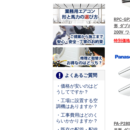
RPC-G
形 ダブ
200V
特別価
よくあるご質問
・価格が安いのはど
うしてですか？
・工場に設置する空
調機はありますか？
・工事費用はどのく
らいかかりますか？
PA-P28
・既存の配管・配線