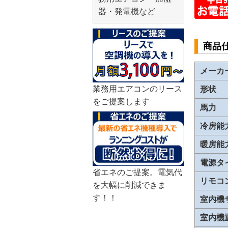
器・発電機など
商品
メーカ
業務用エアコンのリース
形状
をご提案します
馬力
冷房能
暖房能
電源タ
省エネのご提案。電気代
リモコ
を大幅に削減できま
す！！
室内機
室内機