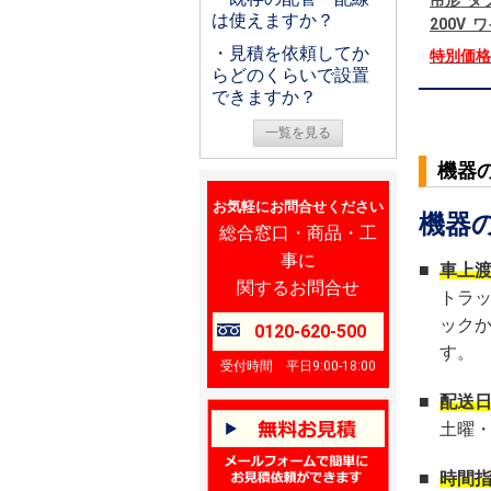
吊形 ダ
は使えますか？
200V
・見積を依頼してか
特別価
らどのくらいで設置
できますか？
一覧を見る
機器
お気軽にお問合せください
機器
総合窓口・商品・工
事に
■
車上
関するお問合せ
トラ
ック
0120-620-500
す。
受付時間 平日9:00-18:00
■
配送
土曜
■
時間