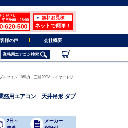
せください
無料お見積
日9:00～18:00
0-620-500
ネットで簡単！
客様の声
会社概要
業務用エアコン検索
ダブルツイン 10馬力 三相200V ワイヤードリ
A) 業務用エアコン 天井吊形 ダブ
2日～
メーカー
発送
保証付