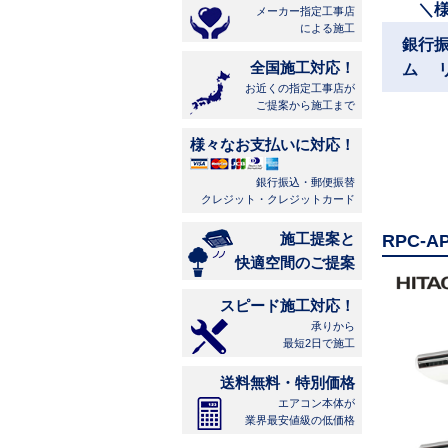
＼
メーカー指定工事店
による施工
銀行
全国施工対応！
ム 
お近くの指定工事店が
ご提案から施工まで
様々なお支払いに対応！
銀行振込・郵便振替
クレジット・クレジットカード
施工提案と
RPC-
快適空間のご提案
スピード施工対応！
承りから
最短2日で施工
送料無料・特別価格
エアコン本体が
業界最安値級の低価格