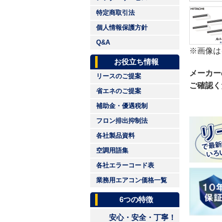
特定商取引法
個人情報保護方針
Q&A
※画像は
お役立ち情報
メーカー
リースのご提案
ご確認く
省エネのご提案
補助金・優遇税制
フロン排出抑制法
各社製品資料
空調用語集
各社エラーコード表
業務用エアコン価格一覧
6つの特徴
安心・安全・丁寧！