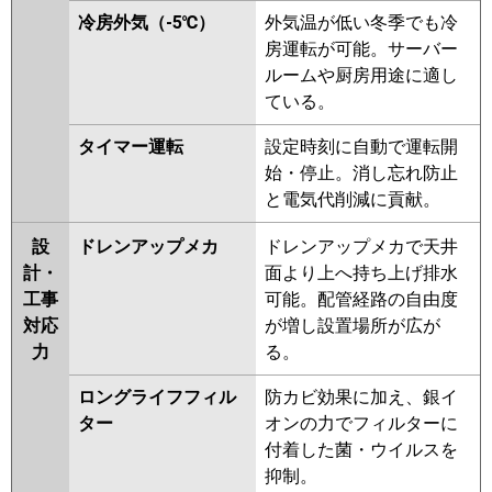
冷房外気（-5℃）
外気温が低い冬季でも冷
房運転が可能。サーバー
ルームや厨房用途に適し
ている。
タイマー運転
設定時刻に自動で運転開
始・停止。消し忘れ防止
と電気代削減に貢献。
設
ドレンアップメカ
ドレンアップメカで天井
計・
面より上へ持ち上げ排水
工事
可能。配管経路の自由度
対応
が増し設置場所が広が
力
る。
ロングライフフィル
防カビ効果に加え、銀イ
ター
オンの力でフィルターに
付着した菌・ウイルスを
抑制。