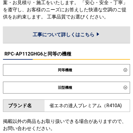
案・お見積り・施工をいたします。 「安心・安全・丁寧」
を遵守し、お客様のニーズにお答えした快適な空調のご提
供をお約束します。 工事品質でお選びください。
工事について詳しくはこちら
RPC-AP112GHG6と同等の機種
同等機種
ダイキン
旧型機種
東芝
ダイキン
ブランド名
省エネの達人プレミアム（R410A)
三菱電機
東芝
日立
掲載以外の商品もお取り扱いできる場合がありますので、
三菱電機
お問い合わせください。
三菱重工