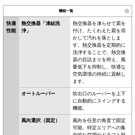
日立
パナソニック
機能一覧
三菱重工
快適
熱交換器「凍結洗
熱交換器を凍らせて霜を
パナソニック
性能
浄」
付け、たくわえた霜を溶
かして汚れを落としま
す。熱交換器を定期的に
洗浄することで、熱交換
器の目詰まりを抑え、風
量低下を抑制し、快適な
空気環境の持続に貢献し
ます。
オートルーバー
吹出口のルーバーを上下
に自動的にスイングする
機能。
風向選択（固定）
風向を任意の角度で固定
可能。特定エリアへの集
中的な空調やドラフト対