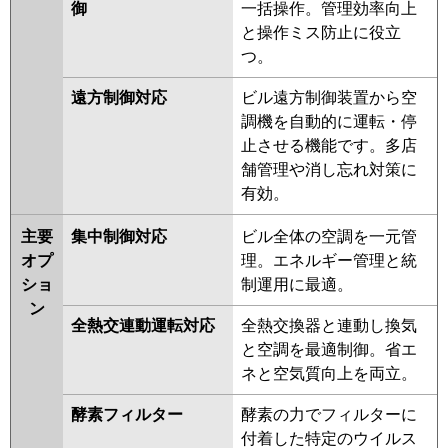
御
一括操作。管理効率向上
と操作ミス防止に役立
つ。
遠方制御対応
ビル遠方制御装置から空
調機を自動的に運転・停
止させる機能です。多店
舗管理や消し忘れ対策に
有効。
主要
集中制御対応
ビル全体の空調を一元管
オプ
理。エネルギー管理と統
ショ
制運用に最適。
ン
全熱交連動運転対応
全熱交換器と連動し換気
と空調を最適制御。省エ
ネと空気質向上を両立。
酵素フィルター
酵素の力でフィルターに
付着した特定のウイルス