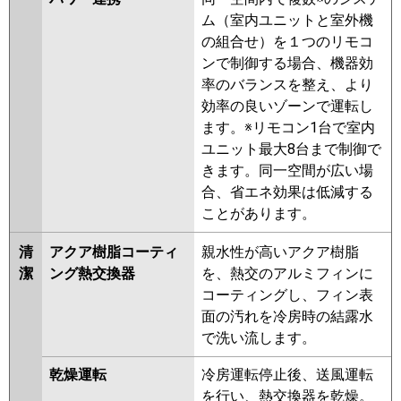
RPK-GP80RSHP8
RPK-
ム（室内ユニットと室外機
GP80RHNP2
RPK-GP80RSHP7
の組合せ）を１つのリモコ
RPK-GP80RHNP1
RPK-
ンで制御する場合、機器効
GP80RSHP6
RPK-GP80RSHP5
率のバランスを整え、より
RPK-GP80RHNP
RPK-
効率の良いゾーンで運転し
GP80RSHP4
RPK-AP80HNP9-
ます。※リモコン1台で室内
kobe
RPK-AP80HNP9
RPK-
ユニット最大8台まで制御で
GP80RSHP3
きます。同一空間が広い場
三菱重工
FDKK805HP5SA
FDKV805HP5SA
合、省エネ効果は低減する
FDKK805HP5S
FDKV805HP5S
ことがあります。
パナソニック
PA-P80K7KDBX
PA-P80K7KDB
清
アクア樹脂コーティ
親水性が高いアクア樹脂
PA-P80K7KD
PA-P80K6KDB
潔
ング熱交換器
を、熱交のアルミフィンに
コーティングし、フィン表
面の汚れを冷房時の結露水
で洗い流します。
乾燥運転
冷房運転停止後、送風運転
を行い、熱交換器を乾燥。