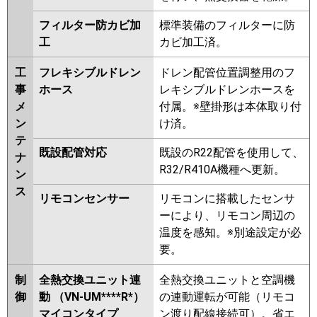
フィルター防カビ加
標準装備のフィルターに防
工
カビ加工済。
工
フレキシブルドレン
ドレン配管位置調整用のフ
事
ホース
レキシブルドレンホースを
メ
付属。※壁掛形は本体取り付
ン
け済。
テ
既設配管対応
既設のR22配管を使用して、
ナ
R32/R410A機種へ更新。
ン
ス
リモコンセンサー
リモコンに搭載したセンサ
ーにより、リモコン周辺の
温度を感知。※別途設定が必
要。
制
全熱交換ユニット連
全熱交換ユニットと空調機
御
動 （VN-UM****R*）
の連動運転が可能（リモコ
マイコンタイプ
ン渡り配線接続可）。省エ