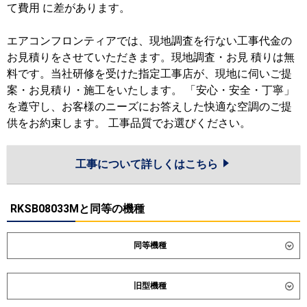
て費用 に差があります。
エアコンフロンティアでは、現地調査を行ない工事代金の
お見積りをさせていただきます。現地調査・お見 積りは無
料です。当社研修を受けた指定工事店が、現地に伺いご提
案・お見積り・施工をいたします。 「安心・安全・丁寧」
を遵守し、お客様のニーズにお答えした快適な空調のご提
供をお約束します。 工事品質でお選びください。
工事について詳しくはこちら
RKSB08033Mと同等の機種
同等機種
ダイキン
SZRA80CNTD
SZRA80CTD
旧型機種
SDRA80BBD
SDRA80BBND