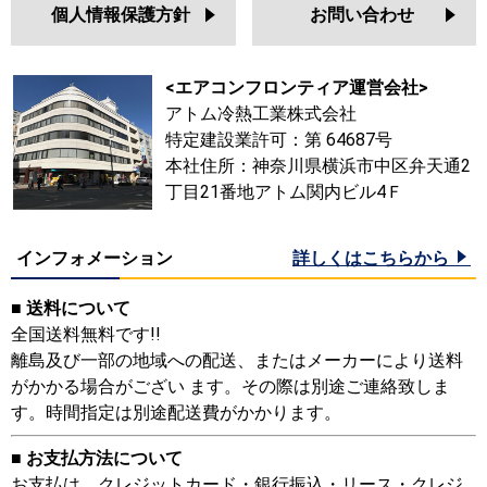
個人情報保護方針
お問い合わせ
<エアコンフロンティア運営会社>
アトム冷熱工業株式会社
特定建設業許可：第 64687号
本社住所：神奈川県横浜市中区弁天通2
丁目21番地アトム関内ビル4Ｆ
インフォメーション
詳しくはこちらから
■ 送料について
全国送料無料です!!
離島及び一部の地域への配送、またはメーカーにより送料
がかかる場合がござい ます。その際は別途ご連絡致しま
す。時間指定は別途配送費がかかります。
■ お支払方法について
お支払は、クレジットカード・銀行振込・リース・クレジ