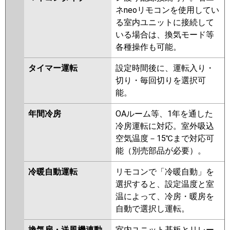
ネneoリモコンを使用してい
る室内ユニットに接続して
いる場合は、換気モード等
各種操作も可能。
タイマー運転
設定時間後に、運転入り・
切り・毎回切りを選択可
能。
年間冷房
OAルーム等、1年を通した
冷房運転に対応。室外吸込
空気温度－15℃まで対応可
能（別売部品が必要）。
冷暖自動運転
リモコンで「冷暖自動」を
選択すると、設定温度と室
温によって、冷房・暖房を
自動で選択し運転。
換気扇・送風機連動
室内ユニット基板とリレー