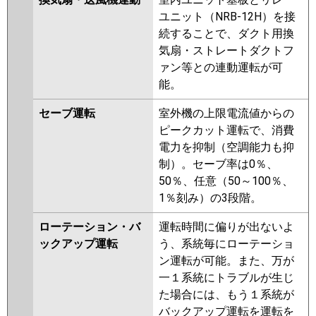
ユニット（NRB-12H）を接
続することで、ダクト用換
気扇・ストレートダクトフ
ァン等との連動運転が可
能。
セーブ運転
室外機の上限電流値からの
ピークカット運転で、消費
電力を抑制（空調能力も抑
制）。セーブ率は0％、
50％、任意（50～100％、
1％刻み）の3段階。
ローテーション・バ
運転時間に偏りが出ないよ
ックアップ運転
う、系統毎にローテーショ
ン運転が可能。また、万が
一１系統にトラブルが生じ
た場合には、もう１系統が
バックアップ運転を運転を