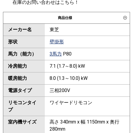
在庫のお問い合わせはこちら！
商品仕様
メーカー名
東芝
形状
壁掛形
馬力（能力）
3馬力
P80
冷房能力
7.1 (1.7～8.0) kW
暖房能力
8.0 (1.3～10.0) kW
電源タイプ
三相200V
リモコンタイ
ワイヤードリモコン
プ
室内機サイズ
高さ 340mm x 幅 1150mm x 奥行
280mm