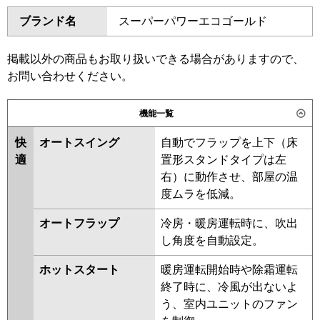
ダイキン
SZRA80BYTD
SZRA80BYNTD
東芝
GKHB08011MUB
GKHB08011XU
ブランド名
スーパーパワーエコゴールド
SZRA80BJNTD
SZRA80BJTD
GKSB08013MUB
GKSB08013XU
SDRA80BD
SDRA80BND
三菱電機
PKZX-HRMP80LL6
PKZX-
SZRA80BFTD
SZRA80BFNTD
掲載以外の商品もお取り扱いできる場合がありますので、
HRMP80L6
PKZX-ERMP80LL6
SZRA80BCTD
SZRA80BCNTD
お問い合わせください。
PKZX-ERMP80L6
東芝
RKHB08041MUB
RKSB08043MUB
機能一覧
日立
RPK-GP80RHNP5
RPK-
RKHB08041MU
RKHB08041XU
GP80RSHP11
RKSB08043XU
RKSB08043MU
快
オートスイング
自動でフラップを上下（床
RKHB08031X
RKHB08031M
適
置形スタンドタイプは左
三菱重工
AKHB08064M
AKHB08064M-R
右）に動作させ、部屋の温
AKHB08064X
AKHB08064X-R
度ムラを低減。
パナソニック
PA-P80K7KDC
PA-P80K7KDCX
RKSB08033X
AKSB08067M
オートフラップ
冷房・暖房運転時に、吹出
AKSB08067X
し角度を自動設定。
三菱電機
PKZX-HRMP80L5
PKZX-
ホットスタート
暖房運転開始時や除霜運転
HRMP80LL5
PKZX-ERMP80L5
終了時に、冷風が出ないよ
PKZX-ERMP80LL5
PKZX-
う、室内ユニットのファン
HRMP80L4
PKZX-HRMP80LL4