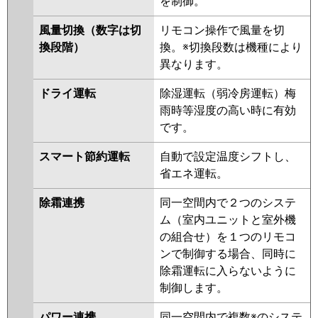
を制御。
PKZX-ERMP80L4
PKZX-
ERMP80LL4
PKZX-HRMP80LL3
風量切換（数字は切
リモコン操作で風量を切
PKZX-HRMP80L3
PKZX-
換段階）
換。※切換段数は機種により
ERMP80LL3
PKZX-ERMP80L3
異なります。
PKZX-HRMP80L2
PKZX-
HRMP80LL2
PKZX-ERMP80LL2
ドライ運転
除湿運転（弱冷房運転）梅
PKZX-ERMP80L2
PKZX-
雨時等湿度の高い時に有効
HRMP80LLZ
PKZX-HRMP80LZ
です。
PKZX-ERMP80LLZ
PKZX-
ERMP80LZ
PKZX-HRMP80KLY
スマート節約運転
自動で設定温度シフトし、
PKZX-HRMP80KY
PKZX-
省エネ運転。
ERMP80KLY
PKZX-ERMP80KY
除霜連携
同一空間内で２つのシステ
PKZX-HRMP80KLV
PKZX-
ム（室内ユニットと室外機
HRMP80KV
PKZX-ERMP80KLV
の組合せ）を１つのリモコ
PKZX-ERMP80KV
PKZX-
ンで制御する場合、同時に
ERMP80KR
PKZX-ERMP80KLR
除霜運転に入らないように
日立
RPK-GP80RHNP4
RPK-
制御します。
GP80RSHP9
RPK-GP80RHNP3
パワー連携
同一空間内で複数※のシステ