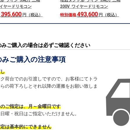
形 ツイン 5馬力 三相
埋込ダクト形 ツイン 5馬力 三相
 ワイヤードリモコン
200V ワイヤードリモコン
395,600
493,600
格
円（税込）
特別価格
円（税込）
のみご購入の場合は必ずご確認ください
のみご購入の注意事項
渡し
ック荷台でのお引渡しですので、お客様にてトラ
からの荷下ろしとそれ以降の運搬をお願い致しま
日のご指定は、月～金曜日です
・日曜・祝日はご指定いただけません。
指定は基本的にできません