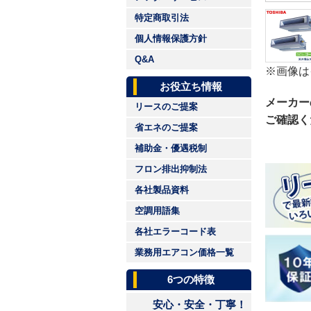
特定商取引法
個人情報保護方針
Q&A
※画像は
お役立ち情報
メーカー
リースのご提案
ご確認く
省エネのご提案
補助金・優遇税制
フロン排出抑制法
各社製品資料
空調用語集
各社エラーコード表
業務用エアコン価格一覧
6つの特徴
安心・安全・丁寧！