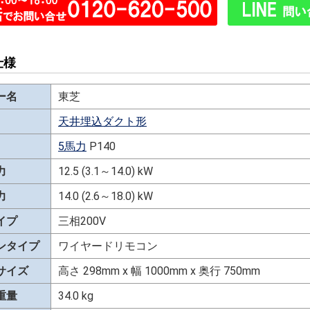
仕様
ー名
東芝
天井埋込ダクト形
5馬力
P140
力
12.5 (3.1～14.0) kW
力
14.0 (2.6～18.0) kW
イプ
三相200V
ンタイプ
ワイヤードリモコン
サイズ
高さ 298mm x 幅 1000mm x 奥行 750mm
重量
34.0 kg