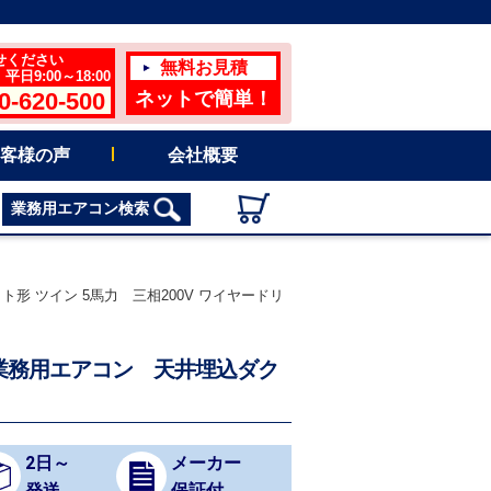
せください
無料お見積
日9:00～18:00
0-620-500
ネットで簡単！
客様の声
会社概要
業務用エアコン検索
形 ツイン 5馬力 三相200V ワイヤードリ
 業務用エアコン 天井埋込ダク
2日～
メーカー
発送
保証付