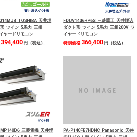
014MUB TOSHIBA 天井埋
FDUV1406HP6S 三菱重工 天井埋込
形 ツイン 5馬力 三相
ダクト形 ツイン 5馬力 三相200V ワ
 ワイヤードリモコン
イヤードリモコン
394,400
366,400
格
円（税込）
特別価格
円（税込）
ERMP140D6 三菱電機 天井埋
PA-P140FE7HDNC Panasonic 天井