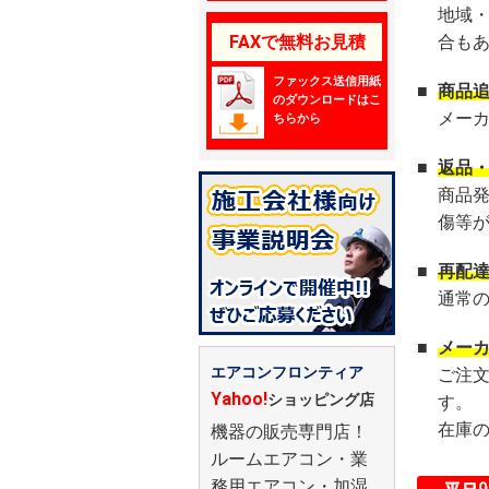
地域
FAXで無料お見積
合も
ファックス送信用紙
■
商品
のダウンロードはこ
メー
ちらから
■
返品
商品
傷等
■
再配
通常
■
メー
エアコンフロンティア
ご注
Yahoo!
ショッピング店
す。
在庫
機器の販売専門店！
ルームエアコン・業
務用エアコン・加湿