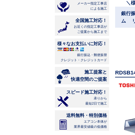
＼
メーカー指定工事店
による施工
銀行
全国施工対応！
ム 
お近くの指定工事店が
ご提案から施工まで
様々なお支払いに対応！
銀行振込・郵便振替
クレジット・クレジットカード
施工提案と
RDSB
快適空間のご提案
スピード施工対応！
承りから
最短2日で施工
送料無料・特別価格
エアコン本体が
業界最安値級の低価格