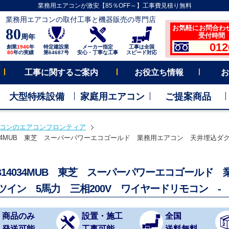
業務用エアコンが激安【85％OFF～】工事費見積り無料
業務用エアコンの取付工事と機器販売の専門店
お気軽にお問合わ
80
受付時間 平
周年
012
創業
1946
年
特定建設業
メーカー指定
工事は全国
80
年の実績
第64687号
安心・丁寧な工事
スピード対応
工事に関するご案内
お役立ち情報
お
大型特殊設備
家庭用エアコン
ご提案商品
コンのエアコンフロンティア
4034MUB 東芝 スーパーパワーエコゴールド 業務用エアコン 天井埋込ダクト
SB14034MUB 東芝 スーパーパワーエコゴールド
 ツイン 5馬力 三相200V ワイヤードリモコン -
商品のみ
設置・施工
全国
発送可能
工事可能
送料無料