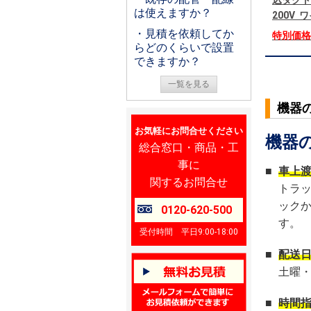
込ダクト
は使えますか？
200V
・見積を依頼してか
特別価
らどのくらいで設置
できますか？
一覧を見る
機器
お気軽にお問合せください
機器
総合窓口・商品・工
事に
■
車上
関するお問合せ
トラ
ック
0120-620-500
す。
受付時間 平日9:00-18:00
■
配送
土曜
■
時間