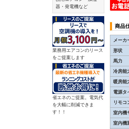
器・発電機など
商品
メーカ
業務用エアコンのリース
形状
をご提案します
馬力
冷房能
暖房能
電源タ
省エネのご提案。電気代
リモコ
を大幅に削減できま
す！！
室内機
室内機