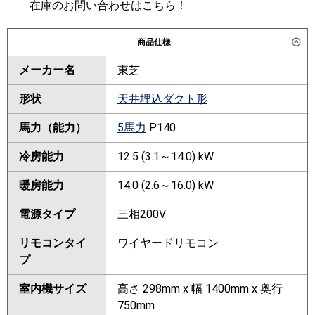
在庫のお問い合わせはこちら！
商品仕様
メーカー名
東芝
形状
天井埋込ダクト形
馬力（能力）
5馬力
P140
冷房能力
12.5 (3.1～14.0) kW
暖房能力
14.0 (2.6～16.0) kW
電源タイプ
三相200V
リモコンタイ
ワイヤードリモコン
プ
室内機サイズ
高さ 298mm x 幅 1400mm x 奥行
750mm