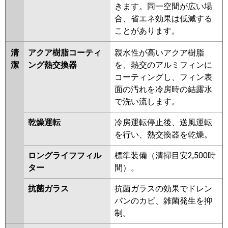
GP140RSHC6
RPI-GP140RSH6
きます。同一空間が広い場
RPI-GP140RHNC
RPI-GP140RHN
合、省エネ効果は低減する
RPI-GP140RSHC5
RPI-
ことがあります。
GP140RSH5
RPI-AP140HNC3
RPI-AP140HN11
RPI-
清
アクア樹脂コーティ
親水性が高いアクア樹脂
GP140RSHC4
RPI-GP140RSH4
潔
ング熱交換器
を、熱交のアルミフィンに
RPI-GP140RSHC3
RPI-
コーティングし、フィン表
GP140RSH3
面の汚れを冷房時の結露水
で洗い流します。
三菱重工
FDUK1405H5SA
FDUV1405HA5SA
FDUK1405H5S
FDUV1405HA5S
乾燥運転
冷房運転停止後、送風運転
を行い、熱交換器を乾燥。
パナソニック
PA-P140FE7HB
PA-P140FE7HNB
PA-P140FE7H
PA-P140FE7HN
ロングライフフィル
標準装備（清掃目安2,500時
PA-P140FE6HB
PA-P140FE6HNB
ター
間）。
PA-P140FE6H
PA-P140FE6HN
抗菌ガラス
抗菌ガラスの効果でドレン
パンのカビ、雑菌発生を抑
制。