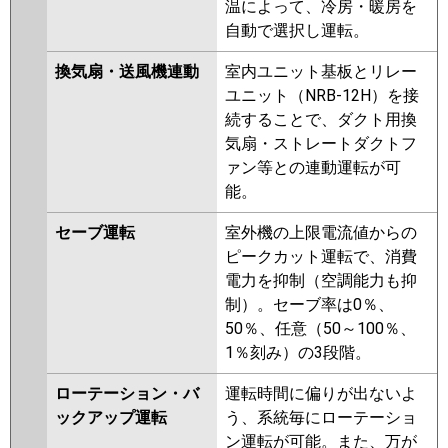
温によって、冷房・暖房を
自動で選択し運転。
換気扇・送風機連動
室内ユニット基板とリレー
ユニット（NRB-12H）を接
続することで、ダクト用換
気扇・ストレートダクトフ
ァン等との連動運転が可
能。
セーブ運転
室外機の上限電流値からの
ピークカット運転で、消費
電力を抑制（空調能力も抑
制）。セーブ率は0％、
50％、任意（50～100％、
1％刻み）の3段階。
ローテーション・バ
運転時間に偏りが出ないよ
ックアップ運転
う、系統毎にローテーショ
ン運転が可能。また、万が