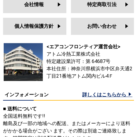
会社情報
特定商取引法
個人情報保護方針
お問い合わせ
<エアコンフロンティア運営会社>
アトム冷熱工業株式会社
特定建設業許可：第 64687号
本社住所：神奈川県横浜市中区弁天通2
丁目21番地アトム関内ビル4Ｆ
インフォメーション
詳しくはこちらから
■ 送料について
全国送料無料です!!
離島及び一部の地域への配送、またはメーカーにより送料
がかかる場合がござい ます。その際は別途ご連絡致しま