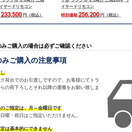
 シングル 2.5馬力 三相
ト形 シングル 2.5馬力 三相200V ワ
 ワイヤードリモコン
イヤードリモコン
233,500
256,200
格
円（税込）
特別価格
円（税込）
のみご購入の場合は必ずご確認ください
のみご購入の注意事項
渡し
ック荷台でのお引渡しですので、お客様にてトラ
からの荷下ろしとそれ以降の運搬をお願い致しま
日のご指定は、月～金曜日です
・日曜・祝日はご指定いただけません。
指定は基本的にできません