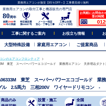
業務用エアコンが激安【85％OFF～】工事費見積り無料
業務用エアコンの取付工事と機器販売の専門店
お気軽にお問合わ
80
受付時間 平
周年
012
創業
1946
年
特定建設業
メーカー指定
工事は全国
80
年の実績
第64687号
安心・丁寧な工事
スピード対応
工事に関するご案内
お役立ち情報
お
大型特殊設備
家庭用エアコン
ご提案商品
コンのエアコンフロンティア
6333M 東芝 スーパーパワーエコゴールド 業務用エアコン 天井埋込ダクト形 
SA06333M 東芝 スーパーパワーエコゴールド 
ル 2.5馬力 三相200V ワイヤードリモコン -
商品のみ
設置・施工
全国
発送可能
工事可能
送料無料