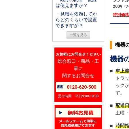
ダクト形
は使えますか？
200V
・見積を依頼してか
特別価
らどのくらいで設置
できますか？
一覧を見る
機器
お気軽にお問合せください
機器
総合窓口・商品・工
事に
■
車上
関するお問合せ
トラ
ック
0120-620-500
す。
受付時間 平日9:00-18:00
■
配送
土曜
■
時間