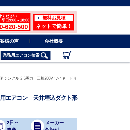
せください
無料お見積
日9:00～18:00
0-620-500
ネットで簡単！
客様の声
会社概要
業務用エアコン検索
シングル 2.5馬力 三相200V ワイヤードリ
業務用エアコン 天井埋込ダクト形
2日～
メーカー
発送
保証付