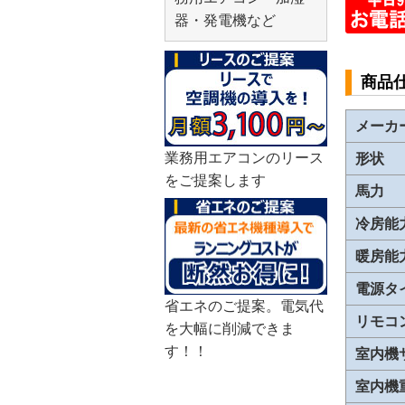
器・発電機など
商品
メーカ
業務用エアコンのリース
形状
をご提案します
馬力
冷房能
暖房能
電源タ
省エネのご提案。電気代
リモコ
を大幅に削減できま
す！！
室内機
室内機