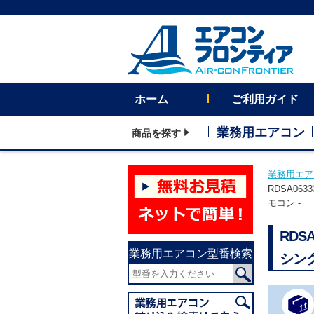
ホーム
ご利用ガイド
業務用エアコン
商品を探す
業務用エア
RDSA0
モコン -
RD
業務用エアコン型番検索
シング