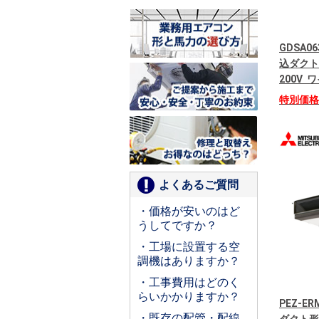
GDSA06
込ダクト
200V
特別価
よくあるご質問
・価格が安いのはど
うしてですか？
・工場に設置する空
調機はありますか？
・工事費用はどのく
らいかかりますか？
PEZ-E
・既存の配管・配線