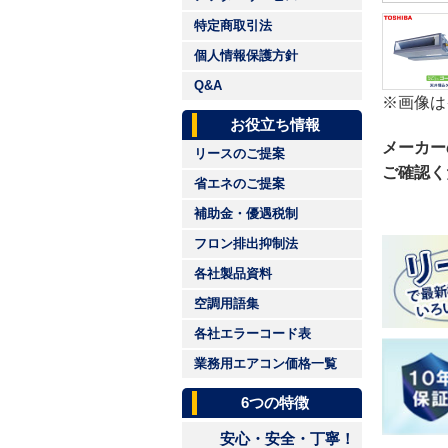
特定商取引法
個人情報保護方針
Q&A
※画像は
お役立ち情報
メーカー
リースのご提案
ご確認く
省エネのご提案
補助金・優遇税制
フロン排出抑制法
各社製品資料
空調用語集
各社エラーコード表
業務用エアコン価格一覧
6つの特徴
安心・安全・丁寧！