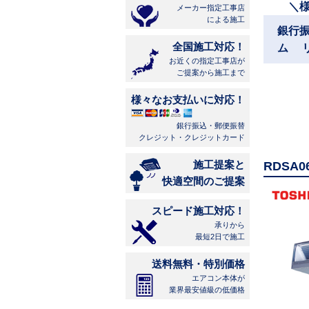
＼
メーカー指定工事店
による施工
銀行
全国施工対応！
ム 
お近くの指定工事店が
ご提案から施工まで
様々なお支払いに対応！
銀行振込・郵便振替
クレジット・クレジットカード
施工提案と
RDSA
快適空間のご提案
スピード施工対応！
承りから
最短2日で施工
送料無料・特別価格
エアコン本体が
業界最安値級の低価格