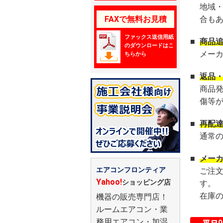
地域
FAXで無料お見積
合も
ファックス送信用紙
■
商品
のダウンロードはこ
メー
ちらから
■
返品
商品
傷等
■
再配
通常
■
メー
エアコンフロンティア
ご注
Yahoo!
ショッピング店
す。
在庫
機器の販売専門店！
ルームエアコン・業
務用エアコン・加湿