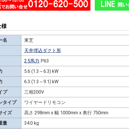
仕様
ー名
東芝
天井埋込ダクト形
2.5馬力
P63
力
5.6 (1.3～6.3) kW
力
6.3 (1.3～9.1) kW
イプ
三相200V
ンタイプ
ワイヤードリモコン
サイズ
高さ 298mm x 幅 1000mm x 奥行 750mm
重量
34.0 kg