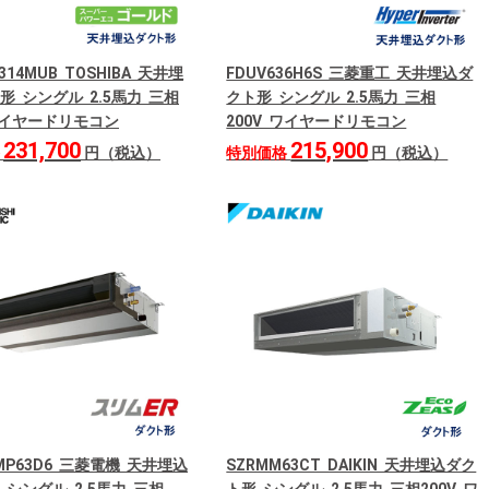
314MUB TOSHIBA 天井埋
FDUV636H6S 三菱重工 天井埋込ダ
形 シングル 2.5馬力 三相
クト形 シングル 2.5馬力 三相
 ワイヤードリモコン
200V ワイヤードリモコン
231,700
215,900
格
円（税込）
特別価格
円（税込）
RMP63D6 三菱電機 天井埋込
SZRMM63CT DAIKIN 天井埋込ダク