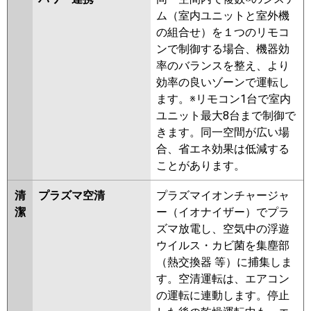
ZRMP140KLR
PCZ-ZRMP140KR
ム（室内ユニットと室外機
の組合せ）を１つのリモコ
日立
RPC-GP140RGH8
RPC-
ンで制御する場合、機器効
GP140RGH7
RPC-GP140RGH6
率のバランスを整え、より
RPC-GP140RGH5
RPCK-
効率の良いゾーンで運転し
GP140RGH4
RPC-GP140RGH4
ます。※リモコン1台で室内
RPCK-GP140RGH3
RPC-
ユニット最大8台まで制御で
GP140RGH3
RPCK-AP140GH7
きます。同一空間が広い場
RPCK-GP140RGH2
RPC-
合、省エネ効果は低減する
AP140GH7
RPC-GP140RGH2
ことがあります。
RPC-AP140GH6
RPC-
GP140RGH1
清
プラズマ空清
プラズマイオンチャージャ
潔
ー（イオナイザー）でプラ
三菱重工
FDEZ1405H5SA
FDEZ1405H5S
ズマ放電し、空気中の浮遊
パナソニック
PA-P140T7GNBX
PA-P140T7GB
ウイルス・カビ菌を集塵部
PA-P140T7GNB
PA-P140T7G
PA-
（熱交換器 等）に捕集しま
P140T7GN
PA-P140VK6GNB
PA-
す。空清運転は、エアコン
P140V6GNB
PA-P140T6GB
PA-
の運転に連動します。停止
P140T6GNB
PA-P140VK6GN
PA-