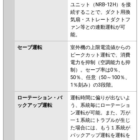
ユニット（NRB-12H）を接
続することで、ダクト用換
気扇・ストレートダクトフ
ァン等との連動運転が可
能。
セーブ運転
室外機の上限電流値からの
ピークカット運転で、消費
電力を抑制（空調能力も抑
制）。セーブ率は0％、
50％、任意（50～100％、
1％刻み）の3段階。
ローテーション・バ
運転時間に偏りが出ないよ
ックアップ運転
う、系統毎にローテーショ
ン運転が可能。また、万が
一１系統にトラブルが生じ
た場合には、もう１系統が
バックアップ運転を運転を