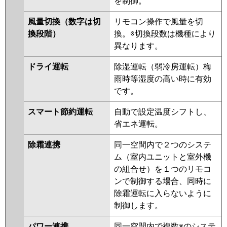
を制御。
三菱電機
PCZ-DHRMP140K5
PCZ-
DHRMP140KL5
PCZ-
風量切換（数字は切
リモコン操作で風量を切
ZRMP140KL5
PCZ-ZRMP140K5
換段階）
換。※切換段数は機種により
PCZ-DHRMP140K4
PCZ-
異なります。
DHRMP140KL4
PCZ-ZRMP140K4
PCZ-ZRMP140KL4
PCZ-
ドライ運転
除湿運転（弱冷房運転）梅
DHRMP140K3
PCZ-
雨時等湿度の高い時に有効
DHRMP140KL3
PCZ-ZRMP140K3
です。
PCZ-ZRMP140KL3
PCZ-
DHRMP140H2
PCZ-DHRMP140K2
スマート節約運転
自動で設定温度シフトし、
PCZ-DHRMP140KL2
PCZ-
省エネ運転。
ZRMP140H2
PCZ-ZRMP140K2
除霜連携
同一空間内で２つのシステ
PCZ-ZRMP140KL2
PCZ-
ム（室内ユニットと室外機
ZRMP140HZ
PCZ-ZRMP140KZ
の組合せ）を１つのリモコ
PCZ-ZRMP140KLZ
PCZ-
ンで制御する場合、同時に
ZRMP140HY
PCZ-ZRMP140KY
除霜運転に入らないように
PCZ-ZRMP140KLY
PCZ-
制御します。
ZRMP140HV
PCZ-ZRMP140KV
PCZ-ZRMP140KLV
PCZ-
パワー連携
同一空間内で複数※のシステ