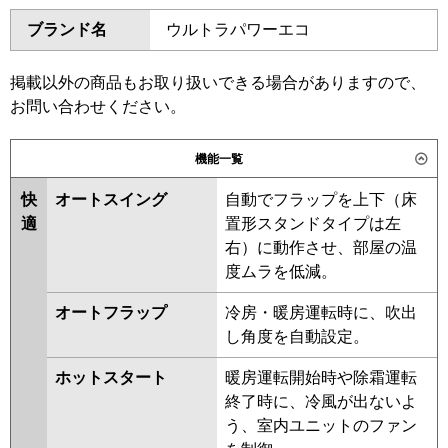
ダイキン
SSRH140C
SSRH140CN
GCXA14013XU
ブランド名
ウルトラパワーエコ
SSRT140BY
SSRH140BY
三菱電機
PCZ-DHRMP140KL6
PCZ-
SSRH140BYN
SSRU140BY
DHRMP140K6
PCZ-ZRMP140K6
SSRU140BYN
SSRT140BJ
掲載以外の商品もお取り扱いできる場合がありますので、
PCZ-ZRMP140KL6
SSRH140BJ
SSRH140BJN
お問い合わせください。
SSRJH140BJ
SSRU140BJ
日立
RPC-GP140RGH9
SSRU140BJN
SSRJH140BF
機能一覧
SSRT140BF
SSRH140BF
三菱重工
FDEZ1406H6S
快
オートスイング
自動でフラップを上下（床
SSRH140BFN
SSRU140BF
適
置形スタンドタイプは左
SSRU140BFN
SSRT140BC
パナソニック
PA-P140T7GNC
PA-P140T7GNCX
右）に動作させ、部屋の温
SSRH140BC
SSRH140BCN
PA-P140T7GC
度ムラを低減。
SSRU140BC
SSRU140BCN
オートフラップ
冷房・暖房運転時に、吹出
東芝
RPXA14033MUB
RCXA14043MUB
し角度を自動設定。
RPXA14033MU
RCXA14043MU
RCXA14043XU
RPXA14033M
ホットスタート
暖房運転開始時や除霜運転
RPXA14023M
RCXA14033M
終了時に、冷風が出ないよ
RCXA14033X
RCXA14012X
う、室内ユニットのファン