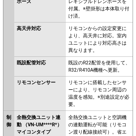
ホース
レキシブルドレンホースを
付属。※壁掛形は本体取り付
け済。
高天井対応
リモコンからの設定変更に
より、高天井に対応。室内
ユニットにより対応高さは
異なります。
既設配管対応
既設のR22配管を使用して、
R32/R410A機種へ更新。
リモコンセンサー
リモコンに搭載したセンサ
ーにより、リモコン周辺の
温度を感知。※別途設定が必
要。
制
全熱交換ユニット連
全熱交換ユニットと空調機
御
動 （VN-UM****R*）
の連動運転が可能（リモコ
マイコンタイプ
ン渡り配線接続可）。省エ