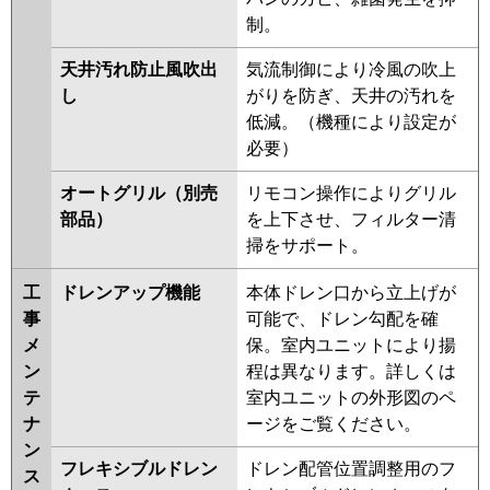
制。
天井汚れ防止風吹出
気流制御により冷風の吹上
し
がりを防ぎ、天井の汚れを
低減。（機種により設定が
必要）
オートグリル（別売
リモコン操作によりグリル
部品）
を上下させ、フィルター清
掃をサポート。
工
ドレンアップ機能
本体ドレン口から立上げが
事
可能で、ドレン勾配を確
メ
保。室内ユニットにより揚
ン
程は異なります。詳しくは
テ
室内ユニットの外形図のペ
ナ
ージをご覧ください。
ン
フレキシブルドレン
ドレン配管位置調整用のフ
ス