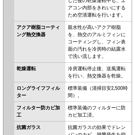
した後の乾燥運転中も、エ
P140V6GN
PA-P140T6GA
PA-
アコン内部をきれいにする
P140T6GN1
ため空清運転を行います。
アクア樹脂コーティ
親水性が高いアクア樹脂
ング熱交換器
を、熱交のアルミフィンに
コーティングし、フィン表
面の汚れを冷房時の結露水
で洗い流します。
乾燥運転
冷房運転停止後、送風運転
を行い、熱交換器を乾燥。
ロングライフフィル
標準装備（清掃目安2,500時
ター
間）。
フィルター防カビ加
標準装備のフィルターに防
工
カビ加工済。
抗菌ガラス
抗菌ガラスの効果でドレン
パンのカビ、雑菌発生を抑