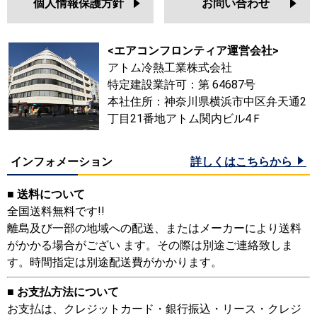
個人情報保護方針
お問い合わせ
<エアコンフロンティア運営会社>
アトム冷熱工業株式会社
特定建設業許可：第 64687号
本社住所：神奈川県横浜市中区弁天通2
丁目21番地アトム関内ビル4Ｆ
インフォメーション
詳しくはこちらから
■ 送料について
全国送料無料です!!
離島及び一部の地域への配送、またはメーカーにより送料
がかかる場合がござい ます。その際は別途ご連絡致しま
す。時間指定は別途配送費がかかります。
■ お支払方法について
お支払は、クレジットカード・銀行振込・リース・クレジ