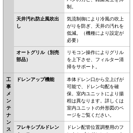
制。
天井汚れ防止風吹出
気流制御により冷風の吹上
し
がりを防ぎ、天井の汚れを
低減。（機種により設定が
必要）
オートグリル（別売
リモコン操作によりグリル
部品）
を上下させ、フィルター清
掃をサポート。
工
ドレンアップ機能
本体ドレン口から立上げが
事
可能で、ドレン勾配を確
メ
保。室内ユニットにより揚
ン
程は異なります。詳しくは
テ
室内ユニットの外形図のペ
ナ
ージをご覧ください。
ン
フレキシブルドレン
ドレン配管位置調整用のフ
ス