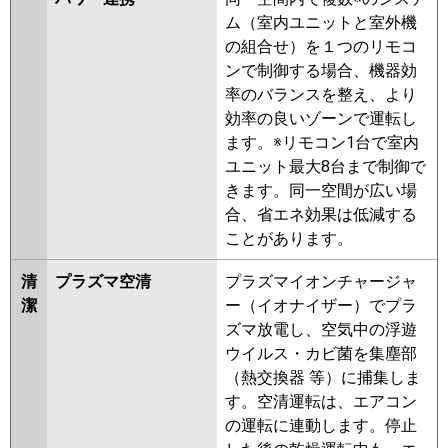
ZRMP80HV
PCZ-ZRMP80KLV
ム（室内ユニットと室外機
PCZ-ZRMP80KV
PCZ-
の組合せ）を１つのリモコ
ZRMP80KLR
PCZ-ZRMP80KR
ンで制御する場合、機器効
率のバランスを整え、より
日立
RPC-GP80RGH7
RPC-GP80RGH6
効率の良いゾーンで運転し
RPC-GP80RGH5
RPCK-GP80RGH4
ます。※リモコン1台で室内
RPC-GP80RGH4
RPCK-GP80RGH3
ユニット最大8台まで制御で
RPC-GP80RGH3
RPCK-AP80GH7
きます。同一空間が広い場
RPCK-GP80RGH2
RPC-AP80GH7
合、省エネ効果は低減する
RPC-GP80RGH2
RPC-AP80GH6
ことがあります。
RPC-GP80RGH1
清
プラズマ空清
プラズマイオンチャージャ
三菱重工
FDEZ805H5SA
FDEZ805H5S
潔
ー（イオナイザー）でプラ
パナソニック
PA-P80T7GNBX
PA-P80T7GB
ズマ放電し、空気中の浮遊
PA-P80T7GNB
PA-P80T7G
PA-
ウイルス・カビ菌を集塵部
P80T7GN
PA-P80V6GNB
PA-
（熱交換器 等）に捕集しま
P80T6GNB
PA-P80T6GB
PA-
す。空清運転は、エアコン
P80V6GN
PA-P80T6GA
PA-
の運転に連動します。停止
P80T6GN1