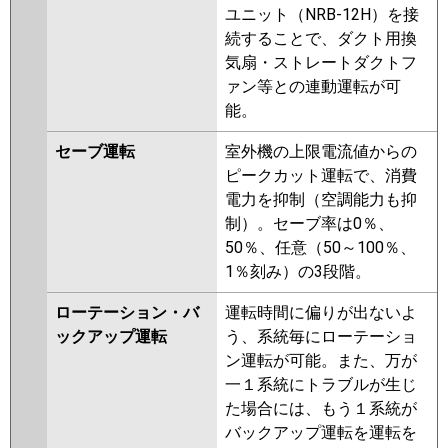
ユニット（NRB-12H）を接
続することで、ダクト用換
気扇・ストレートダクトフ
ァン等との連動運転が可
能。
セーブ運転
室外機の上限電流値からの
ピークカット運転で、消費
電力を抑制（空調能力も抑
制）。セーブ率は0％、
50％、任意（50～100％、
1％刻み）の3段階。
ローテーション・バ
運転時間に偏りが出ないよ
ックアップ運転
う、系統毎にローテーショ
ン運転が可能。また、万が
一１系統にトラブルが生じ
た場合には、もう１系統が
バックアップ運転を運転を