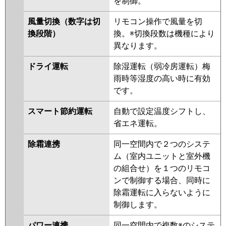
を制御。
RPXA08023M
RCXA08033M
RCXA08033X
RCXA08012X
風量切換（数字は切
リモコン操作で風量を切
換段階）
換。※切換段数は機種により
三菱電機
PCZ-DHRMP80K5
PCZ-
異なります。
DHRMP80KL5
PCZ-ZRMP80KL5
PCZ-ZRMP80K5
PCZ-
ドライ運転
除湿運転（弱冷房運転）梅
DHRMP80KL4
PCZ-DHRMP80K4
雨時等湿度の高い時に有効
PCZ-ZRMP80KL4
PCZ-
です。
ZRMP80K4
PCZ-DHRMP80K3
PCZ-DHRMP80KL3
PCZ-
スマート節約運転
自動で設定温度シフトし、
ZRMP80KL3
PCZ-ZRMP80K3
省エネ運転。
PCZ-DHRMP80H2
PCZ-
除霜連携
同一空間内で２つのシステ
DHRMP80K2
PCZ-DHRMP80KL2
ム（室内ユニットと室外機
PCZ-ZRMP80H2
PCZ-ZRMP80K2
の組合せ）を１つのリモコ
PCZ-ZRMP80KL2
PCZ-
ンで制御する場合、同時に
ZRMP80HZ
PCZ-ZRMP80KZ
除霜運転に入らないように
PCZ-ZRMP80KLZ
PCZ-
制御します。
ZRMP80HY
PCZ-ZRMP80KY
PCZ-ZRMP80KLY
PCZ-
パワー連携
同一空間内で複数※のシステ