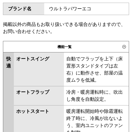
ダイキン
SSRH80CNT
SSRH80CT
東芝
GPXA08013MUB
GCXA08013MUB
ブランド名
ウルトラパワーエコ
SSRHU80CT
SSRT80BYT
GCXA08013XU
SSRH80BYT
SSRH80BYNT
三菱電機
PCZ-DHRMP80K6
PCZ-
SSRU80BYNT
SSRU80BYT
掲載以外の商品もお取り扱いできる場合がありますので、
DHRMP80KL6
PCZ-ZRMP80KL6
SSRHU80BYT
SSRT80BJT
お問い合わせください。
PCZ-ZRMP80K6
SSRH80BJT
SSRH80BJNT
SSRJH80BJT
SSRU80BJT
機能一覧
日立
RPC-GP80RGH8
SSRU80BJNT
SSRHU80BJT
快
オートスイング
自動でフラップを上下（床
SSRJH80BFT
SSRT80BFT
三菱重工
FDEZ806H6S
適
置形スタンドタイプは左
SSRH80BFT
SSRH80BFNT
右）に動作させ、部屋の温
SSRU80BFT
SSRU80BFNT
パナソニック
PA-P80T7GNCX
PA-P80T7GNC
度ムラを低減。
SSRHU80BFT
SSRT80BCT
PA-P80T7GC
SSRHU80BCT
SSRH80BCT
オートフラップ
冷房・暖房運転時に、吹出
SSRH80BCNT
SSRU80BCT
し角度を自動設定。
SSRU80BCNT
ホットスタート
暖房運転開始時や除霜運転
東芝
RPXA08033MUB
RCXA08043MUB
終了時に、冷風が出ないよ
RPXA08033MU
RCXA08043MU
う、室内ユニットのファン
RCXA08043XU
RPXA08033M