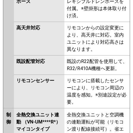
ホース
レキシブルドレンホースを
付属。※壁掛形は本体取り付
け済。
高天井対応
リモコンからの設定変更に
より、高天井に対応。室内
ユニットにより対応高さは
異なります。
既設配管対応
既設のR22配管を使用して、
R32/R410A機種へ更新。
リモコンセンサー
リモコンに搭載したセンサ
ーにより、リモコン周辺の
温度を感知。※別途設定が必
要。
制
全熱交換ユニット連
全熱交換ユニットと空調機
御
動 （VN-UM****R*）
の連動運転が可能（リモコ
マイコンタイプ
ン渡り配線接続可）。省エ