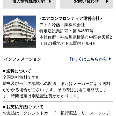
個人情報保護方針
お問い合わせ
<エアコンフロンティア運営会社>
アトム冷熱工業株式会社
特定建設業許可：第 64687号
本社住所：神奈川県横浜市中区弁天通2
丁目21番地アトム関内ビル4Ｆ
インフォメーション
詳しくはこちらから
■ 送料について
全国送料無料です!!
離島及び一部の地域への配送、またはメーカーにより送料
がかかる場合がござい ます。その際は別途ご連絡致しま
す。時間指定は別途配送費がかかります。
■ お支払方法について
お支払は、クレジットカード・銀行振込・リース・クレジ