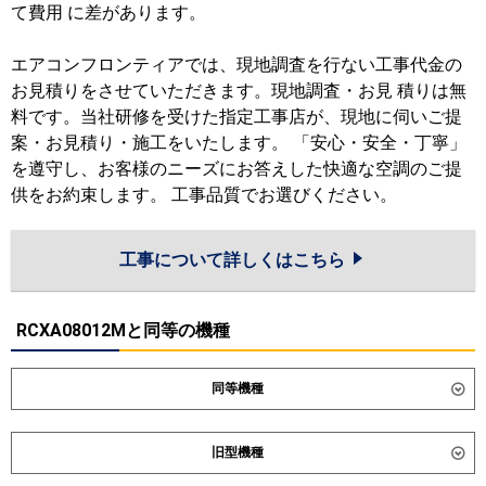
て費用 に差があります。
エアコンフロンティアでは、現地調査を行ない工事代金の
お見積りをさせていただきます。現地調査・お見 積りは無
料です。当社研修を受けた指定工事店が、現地に伺いご提
案・お見積り・施工をいたします。 「安心・安全・丁寧」
を遵守し、お客様のニーズにお答えした快適な空調のご提
供をお約束します。 工事品質でお選びください。
工事について詳しくはこちら
RCXA08012Mと同等の機種
同等機種
ダイキン
SSRH80DT
SSRH80DNT
旧型機種
SSRHU80DT