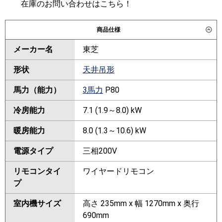
在庫のお問い合わせはこちら！
商品仕様
メーカー名
東芝
形状
天井吊形
馬力（能力）
3馬力
P80
冷房能力
7.1 (1.9～8.0) kW
暖房能力
8.0 (1.3～10.6) kW
電源タイプ
三相200V
リモコンタイ
ワイヤードリモコン
プ
室内機サイズ
高さ 235mm x 幅 1270mm x 奥行
690mm