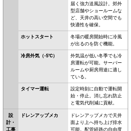
届く強力送風設計。郊外
型店舗やショールームな
ど、天井の高い空間でも
快適性を確保。
ホットスタート
冬場の暖房開始時に冷風
が出るのを防ぐ機能。
冷房外気（-5℃）
外気温が低い冬季でも冷
房運転が可能。サーバー
ルームや厨房用途に適し
ている。
タイマー運転
設定時刻に自動で運転開
始・停止。消し忘れ防止
と電気代削減に貢献。
設
ドレンアップメカ
ドレンアップメカで天井
計・
面より上へ持ち上げ排水
工事
可能。配管経路の自由度