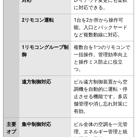
対応
レイアウト変更にも柔軟
に対応できる。
2リモコン運転
1台を2か所から操作可
能。入口とバックヤード
など複数動線に対応。
1リモコングループ制
複数台を1つのリモコンで
御
一括操作。管理効率向上
と操作ミス防止に役立
つ。
遠方制御対応
ビル遠方制御装置から空
調機を自動的に運転・停
止させる機能です。多店
舗管理や消し忘れ対策に
有効。
主要
集中制御対応
ビル全体の空調を一元管
オプ
理。エネルギー管理と統