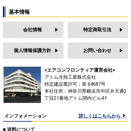
基本情報
会社情報
特定商取引法
個人情報保護方針
お問い合わせ
<エアコンフロンティア運営会社>
アトム冷熱工業株式会社
特定建設業許可：第 64687号
本社住所：神奈川県横浜市中区弁天通2
丁目21番地アトム関内ビル4Ｆ
インフォメーション
詳しくはこちらから
■ 送料について