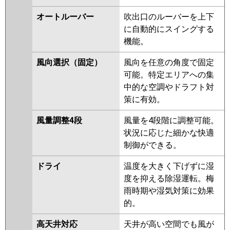
ERMP56SFEY
PMZ-ERMP56SFY
PMZ-ERMP56SFEV
PMZ-
オートルーバー
吹出口のルーバーを上下
ERMP56SFV
PMZ-ERMP56SFER
に自動的にスイングする
PMZ-ERMP56SFR
機能。
日立
RCIS-GP56RSHJ9
RCIS-
風向選択（固定）
風向を任意の角度で固定
GP56RSHJ8
RCIS-GP56RSHJ7
可能。特定エリアへの集
RCIS-GP56RSHJ6
RCIS-
中的な空調やドラフト対
GP56RSHJ5
RCIS-GP56RSHJ4
策に有効。
RCIS-GP56RSHJ3
風量調整4段
風量を4段階に調整可能。
三菱重工
FDTSV565HKA5SA
状況に応じた細かな快適
FDTSV565HK5SA
制御ができる。
FDTSV565HK5S
ドライ
温度を大きく下げずに湿
パナソニック
PA-P56D7SHNB
PA-P56D7SHB
度を抑える除湿運転。梅
PA-P56D7SH
PA-P56D7SHN
PA-
雨時期や湿気対策に効果
P56D6SHB
PA-P56D6SHNB
PA-
的。
P56D6SH
PA-P56D6SHN
高天井対応
天井が高い空間でも風が