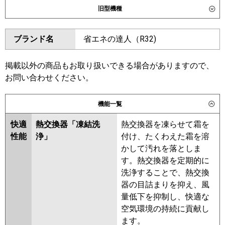
旧型機種
東芝
GSSA05613JMUB
ダイキン
SZRK56BYV
SZRK56BYNV
GSSA05613JXU
ブランド名
省エネの達人（R32)
SZRK56BJV
SZRK56BJNV
三菱電機
PMZ-ERMP56SF6
PMZ-
SZRK56BFV
SZRK56BFNV
ERMP56SFE6
SZRK56BCV
SZRK56BCNV
掲載以外の商品もお取り扱いできる場合がありますので、
お問い合わせください。
日立
RCIS-GP56RSHJ11
東芝
RSSA05633JMUB
RSSA05633JMU
RSSA05633JXU
機能一覧
三菱重工
FDTSV566HK6S
RSSA05633JM
RSSA05633JX
ASSA05657JX
ASSA05657JM
快適
熱交換器「凍結洗
熱交換器を凍らせて霜を
パナソニック
PA-P56D7SHNC
PA-P56D7SHC
性能
浄」
付け、たくわえた霜を溶
三菱電機
PMZ-ERMP56SF5
PMZ-
かして汚れを落としま
ERMP56SFE5
PMZ-ERMP56SF4
す。熱交換器を定期的に
PMZ-ERMP56SFE4
PMZ-
洗浄することで、熱交換
ERMP56SFE3
PMZ-ERMP56SF3
器の目詰まりを抑え、風
PMZ-ERMP56SFE2
PMZ-
量低下を抑制し、快適な
ERMP56SF2
PMZ-ERMP56SFEZ
空気環境の持続に貢献し
PMZ-ERMP56SFZ
PMZ-
ます。