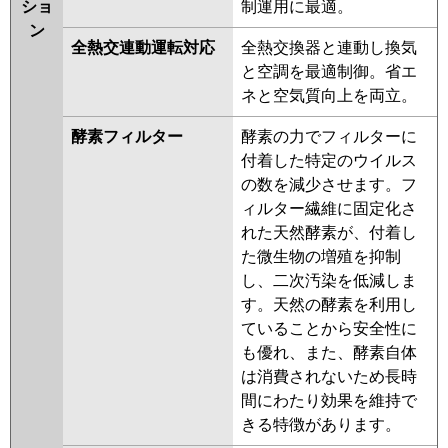
ショ
制運用に最適。
ン
全熱交連動運転対応
全熱交換器と連動し換気
と空調を最適制御。省エ
ネと空気質向上を両立。
酵素フィルター
酵素の力でフィルターに
付着した特定のウイルス
の数を減少させます。フ
ィルター繊維に固定化さ
れた天然酵素が、付着し
た微生物の増殖を抑制
し、二次汚染を低減しま
す。天然の酵素を利用し
ていることから安全性に
も優れ、また、酵素自体
は消費されないため長時
間にわたり効果を維持で
きる特徴があります。