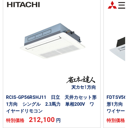
RCIS-GP56RSHJ11 日立 天井カセット形
FDTSV
1方向 シングル 2.3馬力 単相200V ワ
形1方向 
イヤードリモコン
ワイヤー
212,100
特別価格
円
特別価