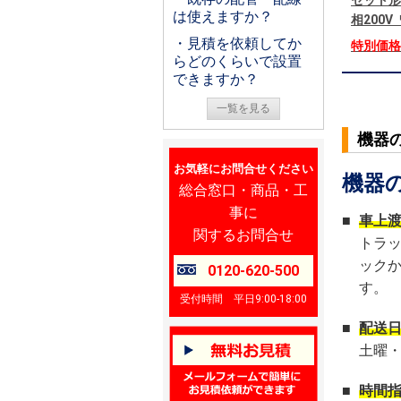
セット形
は使えますか？
相200
・見積を依頼してか
特別価
らどのくらいで設置
できますか？
一覧を見る
機器
お気軽にお問合せください
機器
総合窓口・商品・工
事に
■
車上
関するお問合せ
トラ
ック
0120-620-500
す。
受付時間 平日9:00-18:00
■
配送
土曜
■
時間