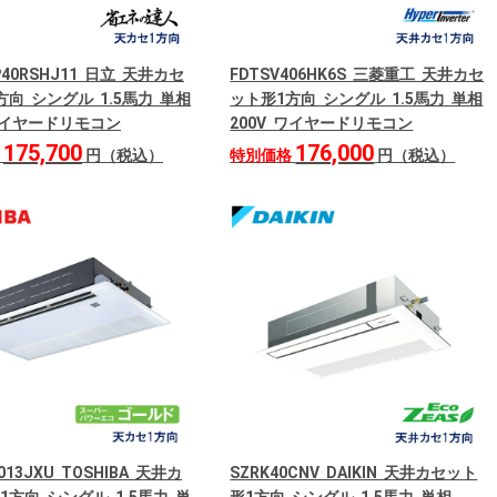
GP40RSHJ11 日立 天井カセ
FDTSV406HK6S 三菱重工 天井カセ
方向 シングル 1.5馬力 単相
ット形1方向 シングル 1.5馬力 単相
 ワイヤードリモコン
200V ワイヤードリモコン
175,700
176,000
格
円（税込）
特別価格
円（税込）
013JXU TOSHIBA 天井カ
SZRK40CNV DAIKIN 天井カセット