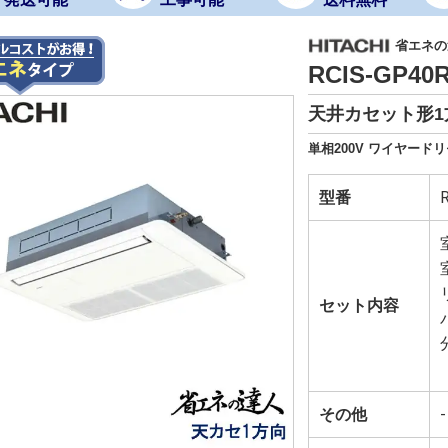
省エネの
RCIS-GP4
天井カセット形1方
単相200V ワイヤード
型番
セット内容
その他
-