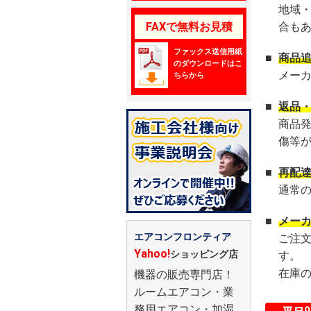
地域
FAXで無料お見積
合も
ファックス送信用紙
■
商品
のダウンロードはこ
メー
ちらから
■
返品
商品
傷等
■
再配
通常
■
メー
エアコンフロンティア
ご注
Yahoo!
ショッピング店
す。
在庫
機器の販売専門店！
ルームエアコン・業
務用エアコン・加湿