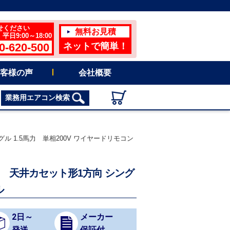
せください
無料お見積
日9:00～18:00
0-620-500
ネットで簡単！
客様の声
会社概要
業務用エアコン検索
ル 1.5馬力 単相200V ワイヤードリモコン
コン 天井カセット形1方向 シング
ル
2日～
メーカー
発送
保証付