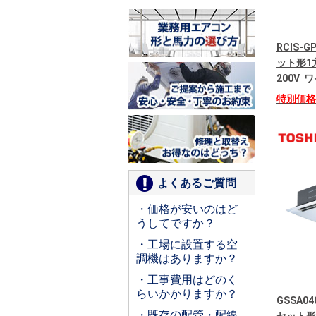
RCIS-
ット形1
200V
特別価
よくあるご質問
・価格が安いのはど
うしてですか？
・工場に設置する空
調機はありますか？
・工事費用はどのく
らいかかりますか？
GSSA04
・既存の配管・配線