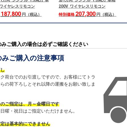
1方向 シングル 1.5馬力 単
形1方向 シングル 1.5馬力 単相
V ワイヤレスリモコン
200V ワイヤレスリモコン
187,800
207,300
格
円（税込）
特別価格
円（税込）
のみご購入の場合は必ずご確認ください
のみご購入の注意事項
渡し
ック荷台でのお引渡しですので、お客様にてトラ
からの荷下ろしとそれ以降の運搬をお願い致しま
日のご指定は、月～金曜日です
・日曜・祝日はご指定いただけません。
指定は基本的にできません