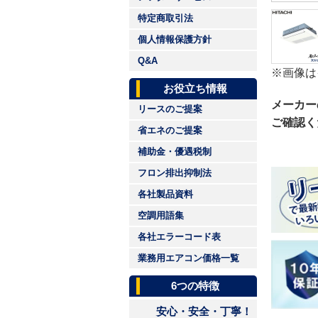
特定商取引法
個人情報保護方針
Q&A
※画像は
お役立ち情報
メーカー
リースのご提案
ご確認く
省エネのご提案
補助金・優遇税制
フロン排出抑制法
各社製品資料
空調用語集
各社エラーコード表
業務用エアコン価格一覧
6つの特徴
安心・安全・丁寧！