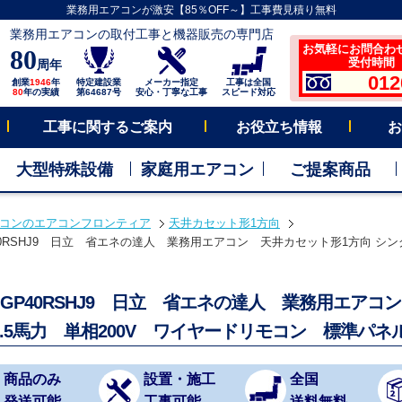
業務用エアコンが激安【85％OFF～】工事費見積り無料
業務用エアコンの取付工事と機器販売の専門店
お気軽にお問合わ
80
受付時間 平
周年
012
創業
1946
年
特定建設業
メーカー指定
工事は全国
80
年の実績
第64687号
安心・丁寧な工事
スピード対応
工事に関するご案内
お役立ち情報
お
大型特殊設備
家庭用エアコン
ご提案商品
コンのエアコンフロンティア
天井カセット形1方向
P40RSHJ9 日立 省エネの達人 業務用エアコン 天井カセット形1方向 シング
S-GP40RSHJ9 日立 省エネの達人 業務用エア
1.5馬力 単相200V ワイヤードリモコン 標準パネ
商品のみ
設置・施工
全国
発送可能
工事可能
送料無料