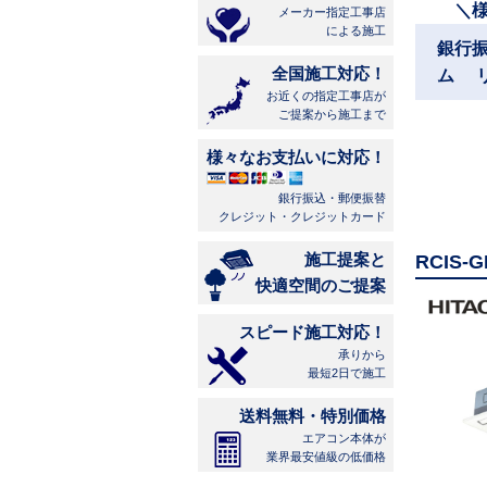
＼
メーカー指定工事店
による施工
銀行
全国施工対応！
ム 
お近くの指定工事店が
ご提案から施工まで
様々なお支払いに対応！
銀行振込・郵便振替
クレジット・クレジットカード
施工提案と
RCIS
快適空間のご提案
スピード施工対応！
承りから
最短2日で施工
送料無料・特別価格
エアコン本体が
業界最安値級の低価格