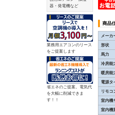
器・発電機など
商品
メーカ
業務用エアコンのリース
形状
をご提案します
馬力
冷房能
暖房能
電源タ
省エネのご提案。電気代
リモコ
を大幅に削減できま
す！！
室内機
室内機