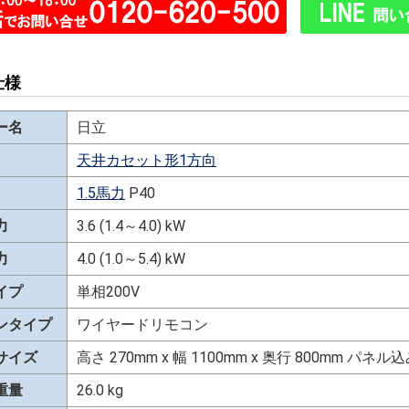
仕様
ー名
日立
天井カセット形1方向
1.5馬力
P40
力
3.6 (1.4～4.0) kW
力
4.0 (1.0～5.4) kW
イプ
単相200V
ンタイプ
ワイヤードリモコン
サイズ
高さ 270mm x 幅 1100mm x 奥行 800mm パ
重量
26.0 kg