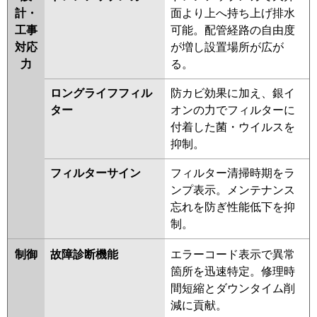
計・
面より上へ持ち上げ排水
工事
可能。配管経路の自由度
対応
が増し設置場所が広が
力
る。
ロングライフフィル
防カビ効果に加え、銀イ
ター
オンの力でフィルターに
付着した菌・ウイルスを
抑制。
フィルターサイン
フィルター清掃時期をラ
ンプ表示。メンテナンス
忘れを防ぎ性能低下を抑
制。
制御
故障診断機能
エラーコード表示で異常
箇所を迅速特定。修理時
間短縮とダウンタイム削
減に貢献。