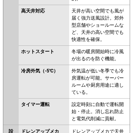
PA-P40DM6SGNB
PA-P40DM6SG
高天井対応
天井が高い空間でも風が
PA-P40DM6SGN
届く強力送風設計。郊外
型店舗やショールームな
ど、天井の高い空間でも
快適性を確保。
ホットスタート
冬場の暖房開始時に冷風
が出るのを防ぐ機能。
冷房外気（-5℃）
外気温が低い冬季でも冷
房運転が可能。サーバー
ルームや厨房用途に適し
ている。
タイマー運転
設定時刻に自動で運転開
始・停止。消し忘れ防止
と電気代削減に貢献。
設
ドレンアップメカ
ドレンアップメカで天井