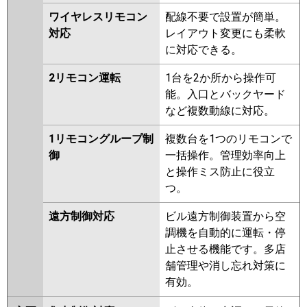
ワイヤレスリモコン
配線不要で設置が簡単。
対応
レイアウト変更にも柔軟
に対応できる。
2リモコン運転
1台を2か所から操作可
能。入口とバックヤード
など複数動線に対応。
1リモコングループ制
複数台を1つのリモコンで
御
一括操作。管理効率向上
と操作ミス防止に役立
つ。
遠方制御対応
ビル遠方制御装置から空
調機を自動的に運転・停
止させる機能です。多店
舗管理や消し忘れ対策に
有効。