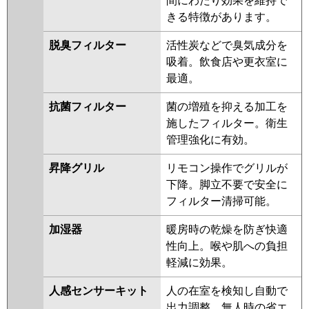
間にわたり効果を維持で
きる特徴があります。
脱臭フィルター
活性炭などで臭気成分を
吸着。飲食店や更衣室に
最適。
抗菌フィルター
菌の増殖を抑える加工を
施したフィルター。衛生
管理強化に有効。
昇降グリル
リモコン操作でグリルが
下降。脚立不要で安全に
フィルター清掃可能。
加湿器
暖房時の乾燥を防ぎ快適
性向上。喉や肌への負担
軽減に効果。
人感センサーキット
人の在室を検知し自動で
出力調整。無人時の省エ