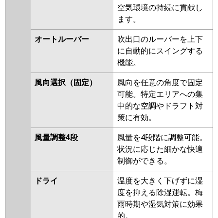
PMZ-ZRMP40SFZ
PMZ-
空気環境の持続に貢献し
ZRMP40SFFY
PMZ-ZRMP40SFY
ます。
PMZ-ZRMP40SFFV
PMZ-
ZRMP40SFV
PMZ-ZRMP40SFFR
オートルーバー
吹出口のルーバーを上下
PMZ-ZRMP40SFR
に自動的にスイングする
機能。
日立
RCIS-GP40RGHJ7
RCIS-
GP40RGHJ5
RCIS-GP40RGHJ4
風向選択（固定）
風向を任意の角度で固定
RCIS-GP40RGHJ3
RCIS-
可能。特定エリアへの集
AP40GHJ7
RCIS-GP40RGHJ2
中的な空調やドラフト対
RCIS-AP40GHJ6
RCIS-
策に有効。
GP40RGHJ1
風量調整4段
風量を4段階に調整可能。
三菱重工
FDTSZ405HKA5SA
状況に応じた細かな快適
FDTSZ405HK5SA
制御ができる。
FDTSZ405HK5S
ドライ
温度を大きく下げずに湿
パナソニック
PA-P40DM7SGB
PA-
度を抑える除湿運転。梅
P40DM7SGNB
PA-P40DM7SG
雨時期や湿気対策に効果
PA-P40DM7SGN
PA-P40DM6SGB
的。