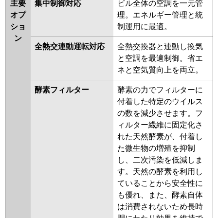
主要
集中制御対応
ビル全体の空調を一元管
オプ
理。エネルギー管理と統
ショ
制運用に最適。
ン
全熱交連動運転対応
全熱交換器と連動し換気
と空調を最適制御。省エ
ネと空気質向上を両立。
酵素フィルター
酵素の力でフィルターに
付着した特定のウイルス
の数を減少させます。フ
ィルター繊維に固定化さ
れた天然酵素が、付着し
た微生物の増殖を抑制
し、二次汚染を低減しま
す。天然の酵素を利用し
ていることから安全性に
も優れ、また、酵素自体
は消費されないため長時