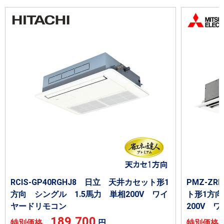
RCIS-GP40RGHJ8 日立 天井カセット形1
PMZ-Z
方向 シングル 1.5馬力 単相200V ワイ
ト形1方向
ヤードリモコン
200V 
189,700
特別価格
円
特別価