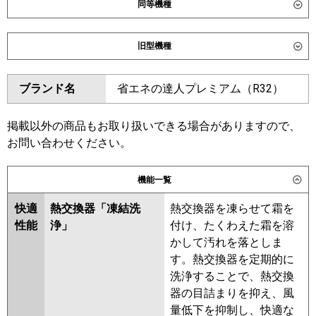
同等機種
ダイキン
SSRK40DNV
SSRK40DV
旧型機種
東芝
GSXA04013JXU
ダイキン
SSRK40CV
SSRK40CNV
GSXA04013JMUB
ブランド名
省エネの達人プレミアム（R32）
SSRK40BYV
SSRK40BYNV
三菱電機
PMZ-ZRMP40SF6
PMZ-
SSRK40BJV
SSRK40BJNV
ZRMP40SFF6
SSRK40BFV
SSRK40BFNV
掲載以外の商品もお取り扱いできる場合がありますので、
SSRK40BCV
SSRK40BCNV
お問い合わせください。
日立
RCIS-GP40RGHJ8
東芝
RSXA04033JMUB
RSXA04033JXU
機能一覧
三菱重工
FDTSZ406HK6S
RSXA04033JMU
快適
熱交換器「凍結洗
熱交換器を凍らせて霜を
パナソニック
PA-P40DM7SGNC
PA-
三菱電機
PMZ-ZRMP40SF5
PMZ-
性能
浄」
付け、たくわえた霜を溶
P40DM7SGC
ZRMP40SFF5
PMZ-ZRMP40SF4
かして汚れを落としま
PMZ-ZRMP40SFF4
PMZ-
す。熱交換器を定期的に
ZRMP40SFF3
PMZ-ZRMP40SF3
洗浄することで、熱交換
PMZ-ZRMP40SFF2
PMZ-
器の目詰まりを抑え、風
ZRMP40SF2
PMZ-ZRMP40SFFZ
量低下を抑制し、快適な