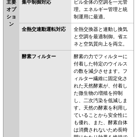
主要
集中制御対応
ビル全体の空調を一元管
オプ
理。エネルギー管理と統
ショ
制運用に最適。
ン
全熱交連動運転対応
全熱交換器と連動し換気
と空調を最適制御。省エ
ネと空気質向上を両立。
酵素フィルター
酵素の力でフィルターに
付着した特定のウイルス
の数を減少させます。フ
ィルター繊維に固定化さ
れた天然酵素が、付着し
た微生物の増殖を抑制
し、二次汚染を低減しま
す。天然の酵素を利用し
ていることから安全性に
も優れ、また、酵素自体
は消費されないため長時