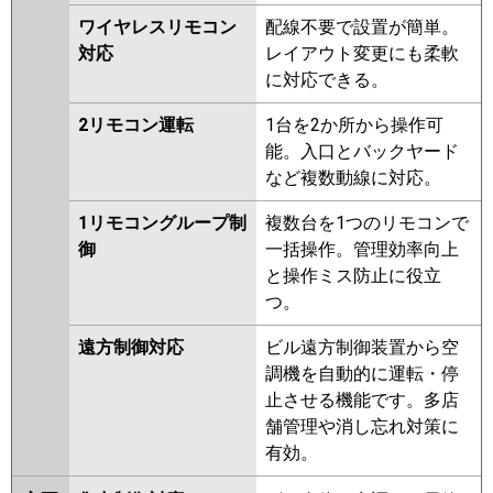
ワイヤレスリモコン
配線不要で設置が簡単。
対応
レイアウト変更にも柔軟
に対応できる。
2リモコン運転
1台を2か所から操作可
能。入口とバックヤード
など複数動線に対応。
1リモコングループ制
複数台を1つのリモコンで
御
一括操作。管理効率向上
と操作ミス防止に役立
つ。
遠方制御対応
ビル遠方制御装置から空
調機を自動的に運転・停
止させる機能です。多店
舗管理や消し忘れ対策に
有効。