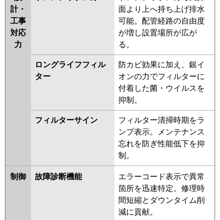
計・
面より上へ持ち上げ排水
工事
可能。配管経路の自由度
対応
が増し設置場所が広が
力
る。
ロングライフフィル
防カビ効果に加え、銀イ
ター
オンの力でフィルターに
付着した菌・ウイルスを
抑制。
フィルターサイン
フィルター清掃時期をラ
ンプ表示。メンテナンス
忘れを防ぎ性能低下を抑
制。
制御
故障診断機能
エラーコード表示で異常
箇所を迅速特定。修理時
間短縮とダウンタイム削
減に貢献。