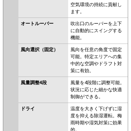
PMZT-ZRP224FV
PMZT-
空気環境の持続に貢献し
ZRP224FFR
PMZT-ZRP224FR
ます。
日立
RCIS-GP224RGHG4
RCIS-
オートルーバー
吹出口のルーバーを上下
GP224RGHG1-G
RCIS-
に自動的にスイングする
GP224RGHG2
RCIS-GP224RGHG1
機能。
RCIS-GP224RGHG
RCIS-
AP224GHG8-kobe
RCIS-
風向選択（固定）
風向を任意の角度で固定
AP224GHG8
RCIS-AP224GHG7-
可能。特定エリアへの集
kobe
RCIS-AP224GHG7
中的な空調やドラフト対
策に有効。
三菱重工
FDTSZ2245HT5SA
風量調整4段
風量を4段階に調整可能。
パナソニック
PA-P224D7GTB
PA-P224D7GTNB
状況に応じた細かな快適
PA-P224D7GT
PA-P224D7GTN
制御ができる。
PA-P224D6GTB
PA-
P224D6GTNB
ドライ
温度を大きく下げずに湿
度を抑える除湿運転。梅
雨時期や湿気対策に効果
的。