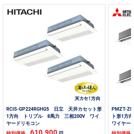
RCIS-GP224RGHG5 日立 天井カセット形
PMZT-
1方向 トリプル 8馬力 三相200V ワイ
ト形1方向
ヤードリモコン
ワイヤー
610,900
特別価格
円
特別価