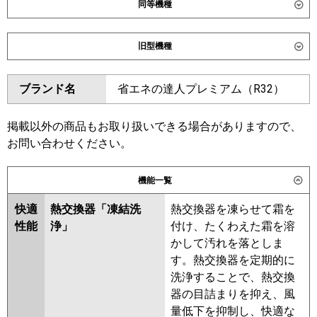
同等機種
ダイキン
SSRK224DM
SSRK224DNM
旧型機種
東芝
GSXC22413MUB
GSXC22413XU
ダイキン
SSRK224CM
SSRK224CNM
ブランド名
省エネの達人プレミアム（R32）
三菱電機
PMZT-ZRMP224FF6
PMZT-
東芝
RSXC22433MUB
RSXC22433MU
ZRMP224F6
RSXC22433XU
RSXC22433M
掲載以外の商品もお取り扱いできる場合がありますので、
日立
RCIS-GP224RGHG5
RSXC22433X
お問い合わせください。
三菱重工
FDTSZ2246HT6S
三菱電機
PMZT-ZRMP224F5
PMZT-
機能一覧
ZRMP224FF5
PMZT-
パナソニック
PA-P224D7GTNC
PA-
ZRMP224FF4
PMZT-ZRMP224F4
快適
熱交換器「凍結洗
熱交換器を凍らせて霜を
P224D7GTC
PMZT-ZRMP224FF3
PMZT-
性能
浄」
付け、たくわえた霜を溶
ZRMP224F3
PMZT-ZRMP224FF2
かして汚れを落としま
PMZT-ZRMP224F2
PMZT-
す。熱交換器を定期的に
ZRMP224FFZ
PMZT-ZRMP224FZ
洗浄することで、熱交換
PMZT-ZRP224FY
PMZT-
器の目詰まりを抑え、風
ZRP224FFY
PMZT-ZRP224FFV
量低下を抑制し、快適な