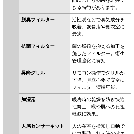
間にわたり効果を維持で
きる特徴があります。
脱臭フィルター
活性炭などで臭気成分を
吸着。飲食店や更衣室に
最適。
抗菌フィルター
菌の増殖を抑える加工を
施したフィルター。衛生
管理強化に有効。
昇降グリル
リモコン操作でグリルが
下降。脚立不要で安全に
フィルター清掃可能。
加湿器
暖房時の乾燥を防ぎ快適
性向上。喉や肌への負担
軽減に効果。
人感センサーキット
人の在室を検知し自動で
出力調整。無人時の省エ