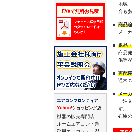
地域
FAXで無料お見積
合も
ファックス送信用紙
■
商品
のダウンロードはこ
メー
ちらから
■
返品
商品
傷等
■
再配
通常
■
メー
エアコンフロンティア
ご注
Yahoo!
ショッピング店
す。
在庫
機器の販売専門店！
ルームエアコン・業
務用エアコン・加湿