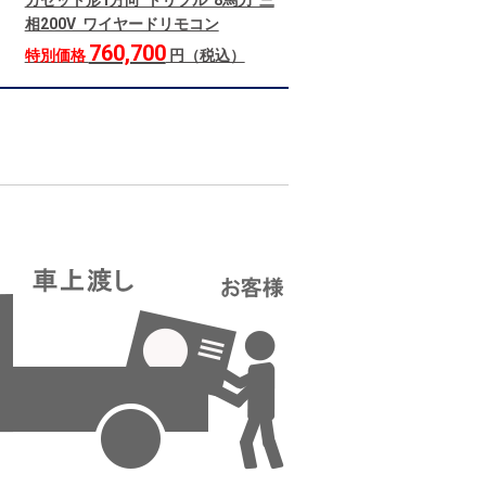
カセット形1方向 トリプル 8馬力 三
相200V ワイヤードリモコン
760,700
特別価格
円（税込）