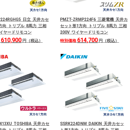
GP224RGHG5 日立 天井カセ
PMZT-ZRMP224F6 三菱電機 天井カ
方向 トリプル 8馬力 三相
セット形1方向 トリプル 8馬力 三相
 ワイヤードリモコン
200V ワイヤードリモコン
610,900
614,700
格
円（税込）
特別価格
円（税込）
2413XU TOSHIBA 天井カセ
SSRK224DNM DAIKIN 天井カセッ