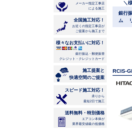
＼
メーカー指定工事店
による施工
銀行
全国施工対応！
ム 
お近くの指定工事店が
ご提案から施工まで
様々なお支払いに対応！
銀行振込・郵便振替
クレジット・クレジットカード
施工提案と
RCIS
快適空間のご提案
スピード施工対応！
承りから
最短2日で施工
送料無料・特別価格
エアコン本体が
業界最安値級の低価格