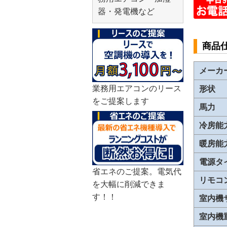
器・発電機など
商品
メーカ
業務用エアコンのリース
形状
をご提案します
馬力
冷房能
暖房能
電源タ
省エネのご提案。電気代
リモコ
を大幅に削減できま
す！！
室内機
室内機