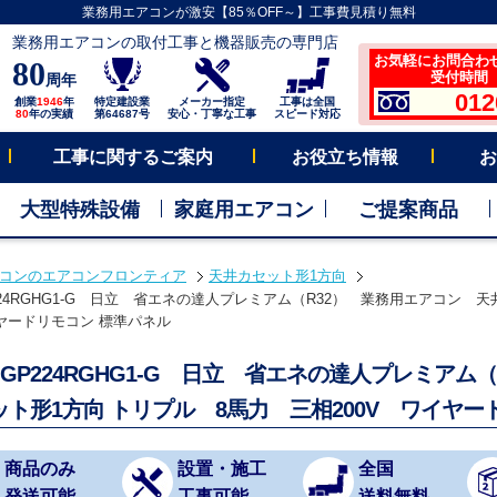
業務用エアコンが激安【85％OFF～】工事費見積り無料
業務用エアコンの取付工事と機器販売の専門店
お気軽にお問合わ
80
受付時間 平
周年
012
創業
1946
年
特定建設業
メーカー指定
工事は全国
80
年の実績
第64687号
安心・丁寧な工事
スピード対応
工事に関するご案内
お役立ち情報
お
大型特殊設備
家庭用エアコン
ご提案商品
コンのエアコンフロンティア
天井カセット形1方向
GP224RGHG1-G 日立 省エネの達人プレミアム（R32） 業務用エアコン 
イヤードリモコン 標準パネル
S-GP224RGHG1-G 日立 省エネの達人プレミア
ット形1方向 トリプル 8馬力 三相200V ワイヤ
商品のみ
設置・施工
全国
発送可能
工事可能
送料無料