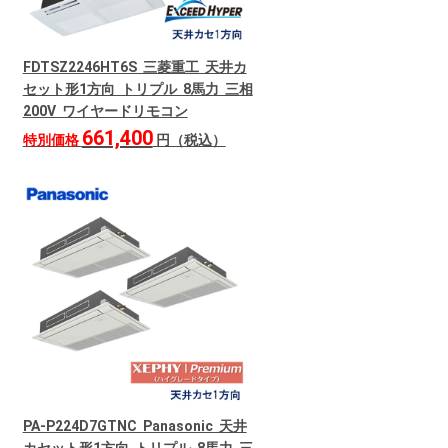
FDTSZ2246HT6S 三菱重工 天井カ
セット形1方向 トリプル 8馬力 三相
200V ワイヤードリモコン
661,400
特別価格
円（税込）
PA-P224D7GTNC Panasonic 天井