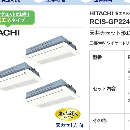
省エネの
RCIS-GP2
天井カセット形1
三相200V ワイヤード
型番
セット内容
その他
-