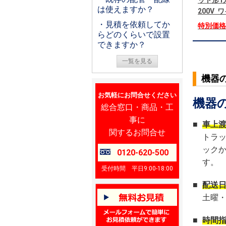
ット形1
は使えますか？
200V
・見積を依頼してか
特別価
らどのくらいで設置
できますか？
一覧を見る
機器
お気軽にお問合せください
機器
総合窓口・商品・工
事に
■
車上
関するお問合せ
トラ
ック
0120-620-500
す。
受付時間 平日9:00-18:00
■
配送
土曜
■
時間