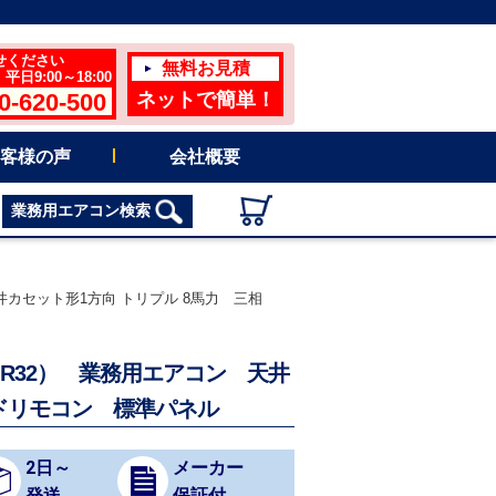
せください
無料お見積
日9:00～18:00
0-620-500
ネットで簡単！
客様の声
会社概要
業務用エアコン検索
天井カセット形1方向 トリプル 8馬力 三相
ム（R32） 業務用エアコン 天井
ードリモコン 標準パネル
2日～
メーカー
発送
保証付