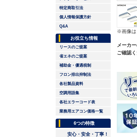
特定商取引法
個人情報保護方針
Q&A
※画像は
お役立ち情報
メーカー
リースのご提案
ご確認く
省エネのご提案
補助金・優遇税制
フロン排出抑制法
各社製品資料
空調用語集
各社エラーコード表
業務用エアコン価格一覧
6つの特徴
安心・安全・丁寧！