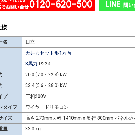
仕様
ー名
日立
天井カセット形1方向
8馬力
P224
力
20.0 (7.0～22.4) kW
力
22.4 (5.6～28.0) kW
イプ
三相200V
ンタイプ
ワイヤードリモコン
サイズ
高さ 270mm x 幅 1410mm x 奥行 800mm パ
重量
33.0 kg