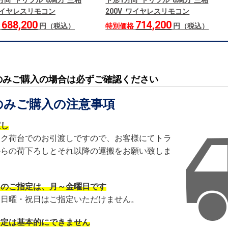
方向 トリプル 8馬力 三相
ト形1方向 トリプル 8馬力 三相
 ワイヤレスリモコン
200V ワイヤレスリモコン
688,200
714,200
格
円（税込）
特別価格
円（税込）
のみご購入の場合は必ずご確認ください
のみご購入の注意事項
渡し
ック荷台でのお引渡しですので、お客様にてトラ
からの荷下ろしとそれ以降の運搬をお願い致しま
日のご指定は、月～金曜日です
・日曜・祝日はご指定いただけません。
指定は基本的にできません