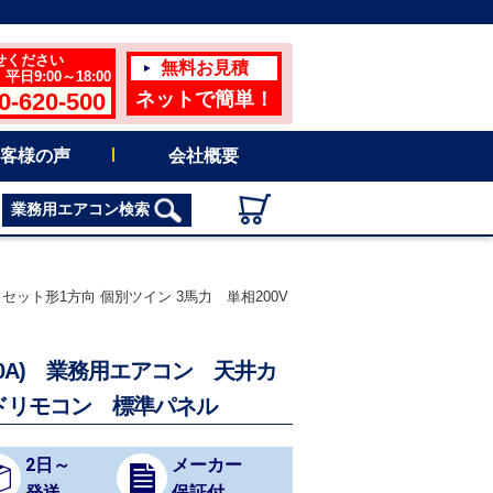
せください
無料お見積
日9:00～18:00
0-620-500
ネットで簡単！
客様の声
会社概要
業務用エアコン検索
カセット形1方向 個別ツイン 3馬力 単相200V
410A) 業務用エアコン 天井カ
ードリモコン 標準パネル
2日～
メーカー
発送
保証付