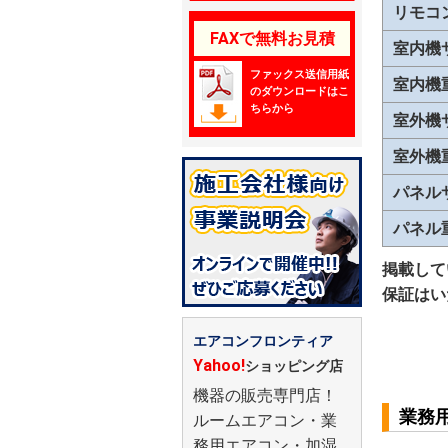
リモコ
FAXで無料お見積
室内機
ファックス送信用紙
室内機
のダウンロードはこ
ちらから
室外機
室外機
パネル
パネル
掲載して
保証はい
エアコンフロンティア
Yahoo!
ショッピング店
機器の販売専門店！
業務
ルームエアコン・業
務用エアコン・加湿