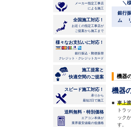
＼
メーカー指定工事店
による施工
銀行
全国施工対応！
ム 
お近くの指定工事店が
ご提案から施工まで
様々なお支払いに対応！
銀行振込・郵便振替
クレジット・クレジットカード
施工提案と
機器
快適空間のご提案
機器
スピード施工対応！
承りから
最短2日で施工
■
車上
トラ
送料無料・特別価格
ック
エアコン本体が
業界最安値級の低価格
す。