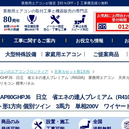
業務用エアコンが激安【85％OFF～】工事費見積り無料
業務用エアコンの取付工事と機器販売の専門店
お気軽にお問合わ
80
受付時間 平
周年
012
創業
1946
年
特定建設業
メーカー指定
工事は全国
80
年の実績
第64687号
安心・丁寧な工事
スピード対応
工事に関するご案内
お役立ち情報
お
大型特殊設備
家庭用エアコン
ご提案商品
コンのエアコンフロンティア
天井カセット形1方向
P80GHPJ6 日立 省エネの達人プレミアム（R410A) 業務用エアコン 天井
リモコン 標準パネル
S-AP80GHPJ6 日立 省エネの達人プレミアム（R
ト形1方向 個別ツイン 3馬力 単相200V ワイヤ
商品のみ
設置・施工
全国
発送可能
工事可能
送料無料