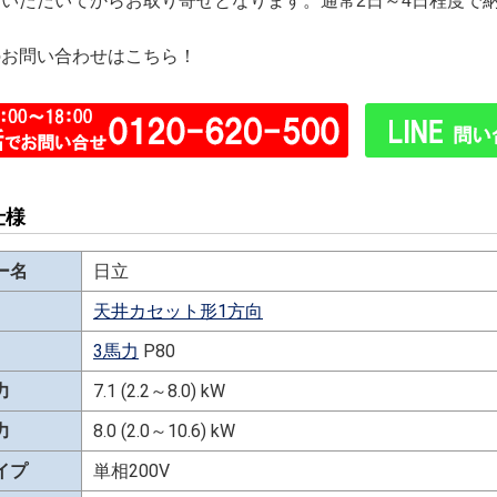
文いただいてからお取り寄せとなります。通常2日～4日程度で
のお問い合わせはこちら！
仕様
ー名
日立
天井カセット形1方向
3馬力
P80
力
7.1 (2.2～8.0) kW
力
8.0 (2.0～10.6) kW
イプ
単相200V