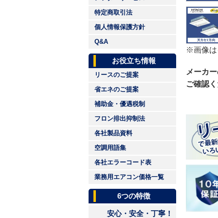
特定商取引法
個人情報保護方針
Q&A
※画像は
お役立ち情報
メーカー
リースのご提案
ご確認く
省エネのご提案
補助金・優遇税制
フロン排出抑制法
各社製品資料
空調用語集
各社エラーコード表
業務用エアコン価格一覧
6つの特徴
安心・安全・丁寧！