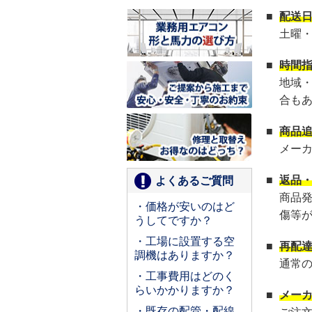
■
配送
土曜
■
時間
地域
合も
■
商品
メー
■
返品
よくあるご質問
商品
・価格が安いのはど
傷等
うしてですか？
・工場に設置する空
■
再配
調機はありますか？
通常
・工事費用はどのく
らいかかりますか？
■
メー
・既存の配管・配線