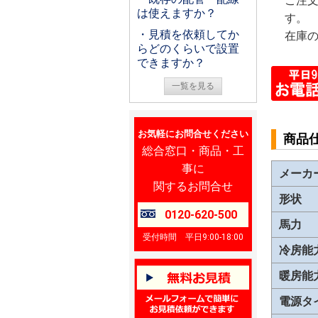
ご注
は使えますか？
す。
・見積を依頼してか
在庫
らどのくらいで設置
できますか？
一覧を見る
お気軽にお問合せください
商品
総合窓口・商品・工
事に
メーカ
関するお問合せ
形状
0120-620-500
馬力
受付時間 平日9:00-18:00
冷房能
暖房能
電源タ