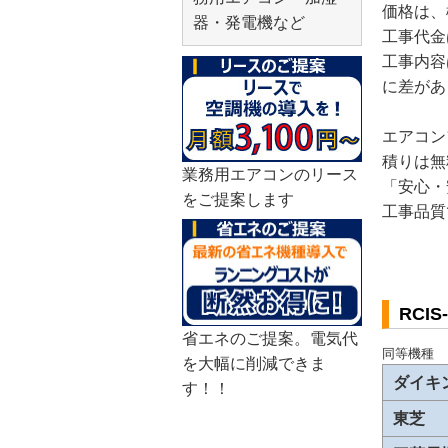
価格は、
器・発電機など
工事代金
工事内容
に差があ
エアコン
積りは無
業務用エアコンのリース
「安心・
をご提案します
工事品質
RCI
省エネのご提案。電気代
同等機種
を大幅に削減できま
ダイキ
す！！
東芝