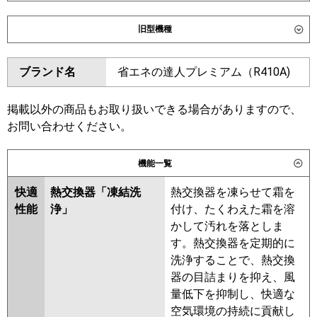
ダイキン
SSRK45DT
SSRK45DNT
旧型機種
東芝
GSXA04513MUB
GSXA04513XU
ダイキン
SSRK45CT
SSRK45CNT
ブランド名
省エネの達人プレミアム（R410A)
三菱電機
PMZ-ZRMP45F6
PMZ-
SSRK45BYT
SSRK45BYNT
ZRMP45FF6
SSRK45BJNT
SSRK45BJT
SSRK45BFT
SSRK45BFNT
掲載以外の商品もお取り扱いできる場合がありますので、
日立
RCIS-GP45RGH8
SSRK45BCT
SSRK45BCNT
お問い合わせください。
三菱重工
FDTSZ456H6S
東芝
RSXA04533MUB
RSXA04533MU
機能一覧
RSXA04533XU
パナソニック
快適
熱交換器「凍結洗
熱交換器を凍らせて霜を
三菱電機
PMZ-ZRMP45F5
PMZ-
性能
浄」
付け、たくわえた霜を溶
ZRMP45FF5
PMZ-ZRMP45F4
かして汚れを落としま
PMZ-ZRMP45FF4
PMZ-
す。熱交換器を定期的に
ZRMP45FF3
PMZ-ZRMP45F3
洗浄することで、熱交換
PMZ-ZRMP45FF2
PMZ-
器の目詰まりを抑え、風
ZRMP45F2
PMZ-ZRMP45FFZ
量低下を抑制し、快適な
PMZ-ZRMP45FZ
PMZ-
空気環境の持続に貢献し