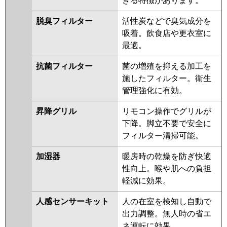
きる特徴があります。
脱臭フィルター
活性炭などで臭気成分を
吸着。飲食店や更衣室に
最適。
抗菌フィルター
菌の増殖を抑える加工を
施したフィルター。衛生
管理強化に有効。
昇降グリル
リモコン操作でグリルが
下降。脚立不要で安全に
フィルター清掃可能。
加湿器
暖房時の乾燥を防ぎ快適
性向上。喉や肌への負担
軽減に効果。
人感センサーキット
人の在室を検知し自動で
出力調整。無人時の省エ
ネ運転に効果。