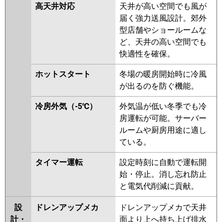
高天井対応
天井が高い空間でも風が
届く強力送風設計。郊外
型店舗やショールームな
ど、天井の高い空間でも
快適性を確保。
ホットスタート
冬場の暖房開始時に冷風
が出るのを防ぐ機能。
冷房外気（-5℃）
外気温が低い冬季でも冷
房運転が可能。サーバー
ルームや厨房用途に適し
ている。
タイマー運転
設定時刻に自動で運転開
始・停止。消し忘れ防止
と電気代削減に貢献。
設
ドレンアップメカ
ドレンアップメカで天井
計・
面より上へ持ち上げ排水