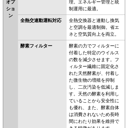
オプ
理。エネルギー管理と統
ショ
制運用に最適。
ン
全熱交連動運転対応
全熱交換器と連動し換気
と空調を最適制御。省エ
ネと空気質向上を両立。
酵素フィルター
酵素の力でフィルターに
付着した特定のウイルス
の数を減少させます。フ
ィルター繊維に固定化さ
れた天然酵素が、付着し
た微生物の増殖を抑制
し、二次汚染を低減しま
す。天然の酵素を利用し
ていることから安全性に
も優れ、また、酵素自体
は消費されないため長時
間にわたり効果を維持で