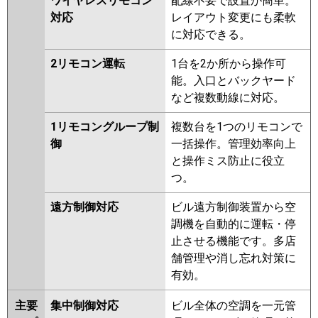
ワイヤレスリモコン
配線不要で設置が簡単。
対応
レイアウト変更にも柔軟
に対応できる。
2リモコン運転
1台を2か所から操作可
能。入口とバックヤード
など複数動線に対応。
1リモコングループ制
複数台を1つのリモコンで
御
一括操作。管理効率向上
と操作ミス防止に役立
つ。
遠方制御対応
ビル遠方制御装置から空
調機を自動的に運転・停
止させる機能です。多店
舗管理や消し忘れ対策に
有効。
主要
集中制御対応
ビル全体の空調を一元管