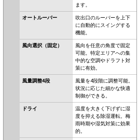
ZRMP45FFY
PMZ-ZRMP45FY
ます。
PMZ-ZRMP45FFV
PMZ-
ZRMP45FV
PMZ-ZRMP45FFR
オートルーバー
吹出口のルーバーを上下
PMZ-ZRMP45FR
に自動的にスイングする
機能。
日立
RCIS-GP45RGH7
RCIS-GP45RGH6
RCIS-GP45RGH5
RCIS-GP45RGH4
風向選択（固定）
風向を任意の角度で固定
RCIS-GP45RGH3
RCIS-AP45GH7
可能。特定エリアへの集
RCIS-GP45RGH2
RCIS-
中的な空調やドラフト対
GP45RGH1
策に有効。
三菱重工
FDTSZ455HA5SA
風量調整4段
風量を4段階に調整可能。
FDTSZ455H5SA
FDTSZ455H5S
状況に応じた細かな快適
制御ができる。
パナソニック
ドライ
温度を大きく下げずに湿
度を抑える除湿運転。梅
雨時期や湿気対策に効果
的。