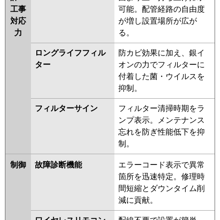
工事
可能。配管経路の自由度
対応
が増し設置場所が広が
力
る。
ロングライフフィル
防カビ効果に加え、銀イ
ター
オンの力でフィルターに
付着した菌・ウイルスを
抑制。
フィルターサイン
フィルター清掃時期をラ
ンプ表示。メンテナンス
忘れを防ぎ性能低下を抑
制。
制御
故障診断機能
エラーコード表示で異常
箇所を迅速特定。修理時
間短縮とダウンタイム削
減に貢献。