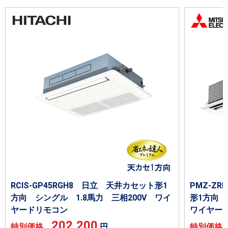
RCIS-GP45RGH8 日立 天井カセット形1
PMZ-Z
方向 シングル 1.8馬力 三相200V ワイ
形1方向 
ヤードリモコン
ワイヤー
202,200
特別価格
円
特別価