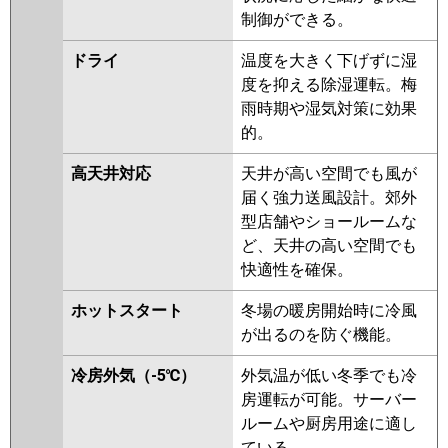
制御ができる。
ドライ
温度を大きく下げずに湿
度を抑える除湿運転。梅
雨時期や湿気対策に効果
的。
高天井対応
天井が高い空間でも風が
届く強力送風設計。郊外
型店舗やショールームな
ど、天井の高い空間でも
快適性を確保。
ホットスタート
冬場の暖房開始時に冷風
が出るのを防ぐ機能。
冷房外気（-5℃）
外気温が低い冬季でも冷
房運転が可能。サーバー
ルームや厨房用途に適し
ている。