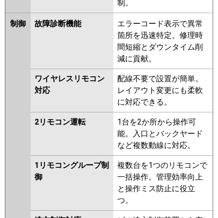
制。
制御
故障診断機能
エラーコード表示で異常
箇所を迅速特定。修理時
間短縮とダウンタイム削
減に貢献。
ワイヤレスリモコン
配線不要で設置が簡単。
対応
レイアウト変更にも柔軟
に対応できる。
2リモコン運転
1台を2か所から操作可
能。入口とバックヤード
など複数動線に対応。
1リモコングループ制
複数台を1つのリモコンで
御
一括操作。管理効率向上
と操作ミス防止に役立
つ。