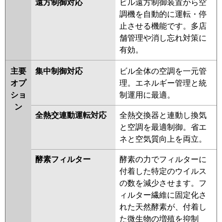
遠方制御対応
ビル遠方制御装置から空
調機を自動的に運転・停
止させる機能です。多店
舗管理や消し忘れ対策に
有効。
主要
集中制御対応
ビル全体の空調を一元管
オプ
理。エネルギー管理と統
ショ
制運用に最適。
ン
全熱交連動運転対応
全熱交換器と連動し換気
と空調を最適制御。省エ
ネと空気質向上を両立。
酵素フィルター
酵素の力でフィルターに
付着した特定のウイルス
の数を減少させます。フ
ィルター繊維に固定化さ
れた天然酵素が、付着し
た微生物の増殖を抑制