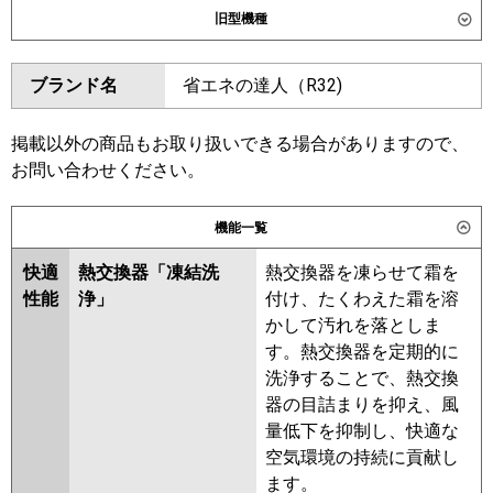
旧型機種
東芝
GWSA04013XU
GWSA04013MUB
ダイキン
SZRG40BYNT
SZRG40BYT
ブランド名
省エネの達人（R32)
三菱電機
PLZ-ERMP40L6
PLZ-
SZRG40BJT
SZRG40BJNT
ERMP40LE6
SZRG40BFT
SZRG40BFNT
SZRG40BCNT
SZRG40BCT
掲載以外の商品もお取り扱いできる場合がありますので、
日立
RCID-GP40RSH11
お問い合わせください。
東芝
RWSA04033MUB
RWSA04033MU
三菱重工
FDTWV406H6S-rak
RWSA04033XU
RWSA04033X
機能一覧
FDTWV406H6S
RWSA04033M
AWSA04057M
AWSA04057X
快適
熱交換器「凍結洗
熱交換器を凍らせて霜を
パナソニック
性能
浄」
付け、たくわえた霜を溶
三菱電機
PLZ-ERMP40L5
PLZ-ERMP40LE5
かして汚れを落としま
PLZ-ERMP40L4
PLZ-ERMP40LE4
す。熱交換器を定期的に
PLZ-ERMP40LE3
PLZ-ERMP40L3
洗浄することで、熱交換
PLZ-ERMP40LE2
PLZ-ERMP40L2
器の目詰まりを抑え、風
PLZ-ERMP40LEZ
PLZ-ERMP40LZ
量低下を抑制し、快適な
PLZ-ERMP40LEY
PLZ-ERMP40LY
空気環境の持続に貢献し
PLZ-ERMP40LEV
PLZ-ERMP40LV
ます。