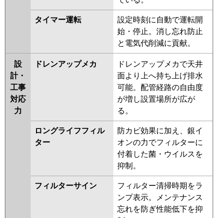
タイマー運転
設定時刻に自動で運転開
始・停止。消し忘れ防止
と電気代削減に貢献。
設
ドレンアップメカ
ドレンアップメカで天井
計・
面より上へ持ち上げ排水
工事
可能。配管経路の自由度
対応
が増し設置場所が広が
力
る。
ロングライフフィル
防カビ効果に加え、銀イ
ター
オンの力でフィルターに
付着した菌・ウイルスを
抑制。
フィルターサイン
フィルター清掃時期をラ
ンプ表示。メンテナンス
忘れを防ぎ性能低下を抑