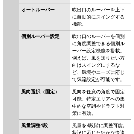
PLZ-ERMP40LER
PLZ-
ERMP40LR
オートルーバー
吹出口のルーバーを上下
に自動的にスイングする
日立
RCID-GP40RSH9
RCID-GP40RSH8
機能。
RCID-GP40RSH7
RCID-GP40RSH6
RCID-GP40RSH5
RCID-GP40RSH4
個別ルーバー設定
吹出口のルーバーを個別
RCID-GP40RSH2
に角度調整できる個別ル
ーバー設定機能を搭載。
三菱重工
FDTWV405HA5SA-rak
例えば、風を送りたい方
FDTWV405HA5SA
向はスイングにするな
FDTWV405H5SA
ど、環境やニーズに応じ
FDTWV405H5SA-rak
て気流設定が可能です。
FDTWV405H5S-rak
FDTWV405H5S-rakuri-na
風向選択（固定）
風向を任意の角度で固定
FDTWV405H5S
可能。特定エリアへの集
中的な空調やドラフト対
パナソニック
策に有効。
風量調整4段
風量を4段階に調整可能。
状況に応じた細かな快適