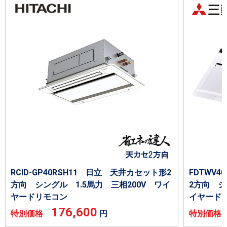
RCID-GP40RSH11 日立 天井カセット形2
FDTWV
方向 シングル 1.5馬力 三相200V ワイ
2方向 シ
ヤードリモコン
イヤード
176,600
特別価格
円
特別価