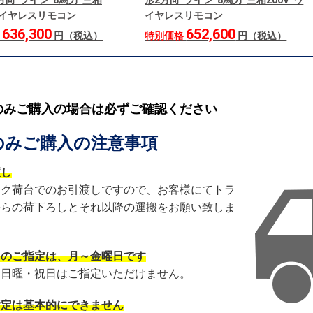
方向 ツイン 8馬力 三相
形2方向 ツイン 8馬力 三相200V ワ
 ワイヤレスリモコン
イヤレスリモコン
636,300
652,600
格
円（税込）
特別価格
円（税込）
のみご購入の場合は必ずご確認ください
のみご購入の注意事項
渡し
ック荷台でのお引渡しですので、お客様にてトラ
からの荷下ろしとそれ以降の運搬をお願い致しま
日のご指定は、月～金曜日です
・日曜・祝日はご指定いただけません。
指定は基本的にできません