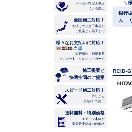
＼
メーカー指定工事店
による施工
銀行
全国施工対応！
ム 
お近くの指定工事店が
ご提案から施工まで
様々なお支払いに対応！
銀行振込・郵便振替
クレジット・クレジットカード
施工提案と
RCID
快適空間のご提案
スピード施工対応！
承りから
最短2日で施工
送料無料・特別価格
エアコン本体が
業界最安値級の低価格