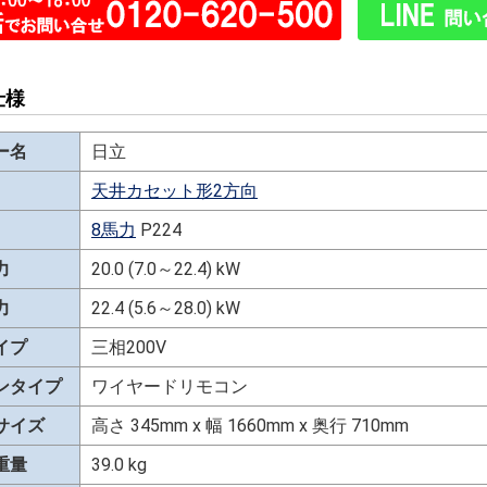
仕様
ー名
日立
天井カセット形2方向
8馬力
P224
力
20.0 (7.0～22.4) kW
力
22.4 (5.6～28.0) kW
イプ
三相200V
ンタイプ
ワイヤードリモコン
サイズ
高さ 345mm x 幅 1660mm x 奥行 710mm
重量
39.0 kg