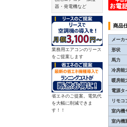
器・発電機など
商品
メーカ
業務用エアコンのリース
形状
をご提案します
馬力
冷房能
暖房能
電源タ
省エネのご提案。電気代
リモコ
を大幅に削減できま
す！！
室内機
室内機