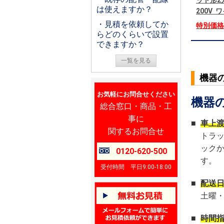
ット形2
は使えますか？
200V
・見積を依頼してか
特別価
らどのくらいで設置
できますか？
一覧を見る
機器
お気軽にお問合せください
機器
総合窓口・商品・工
事に
■
車上
関するお問合せ
トラ
ック
0120-620-500
す。
受付時間 平日9:00-18:00
■
配送
土曜
■
時間