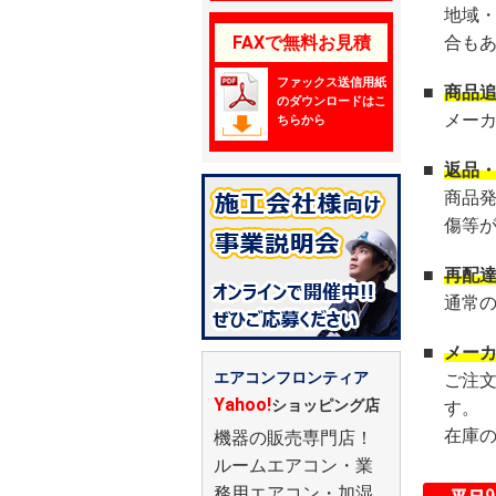
地域
FAXで無料お見積
合も
ファックス送信用紙
■
商品
のダウンロードはこ
メー
ちらから
■
返品
商品
傷等
■
再配
通常
■
メー
エアコンフロンティア
ご注
Yahoo!
ショッピング店
す。
在庫
機器の販売専門店！
ルームエアコン・業
務用エアコン・加湿