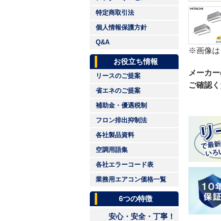
特定商取引法
個人情報保護方針
Q&A
※画像は
お役立ち情報
メーカー
リースのご提案
ご確認く
省エネのご提案
補助金・優遇税制
フロン排出抑制法
各社製品資料
空調用語集
各社エラーコード表
業務用エアコン価格一覧
6つの特徴
安心・安全・丁寧！