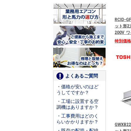
RCID-
ット形2
200V
特別価
よくあるご質問
・価格が安いのはど
うしてですか？
・工場に設置する空
調機はありますか？
・工事費用はどのく
らいかかりますか？
GWXB2
・既存の配管・配線