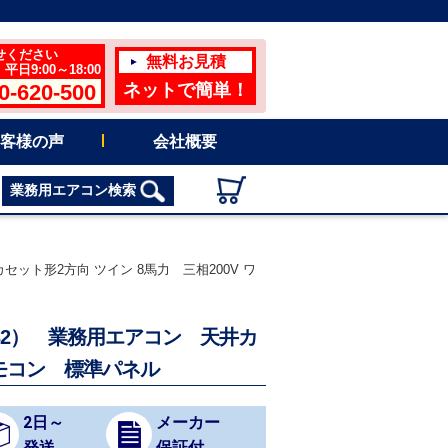
せください
無料お見積
日9:00～18:00
0-620-500
ネットで簡単！
客様の声
会社概要
業務用エアコン検索
セット形2方向 ツイン 8馬力 三相200V ワ
（R32） 業務用エアコン 天井カ
リモコン 標準パネル
2日～
メーカー
発送
保証付