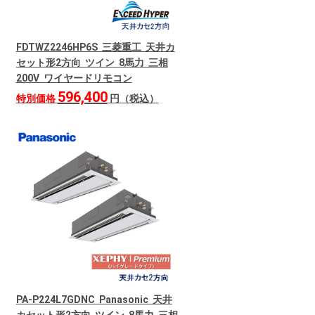
FDTWZ2246HP6S 三菱重工 天井カ
セット形2方向 ツイン 8馬力 三相
200V ワイヤードリモコン
596,400
特別価格
円（税込）
PA-P224L7GDNC Panasonic 天井