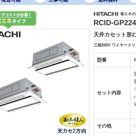
省エネの
RCID-GP2
天井カセット形2
三相200V ワイヤード
型番
セット内容
その他
-