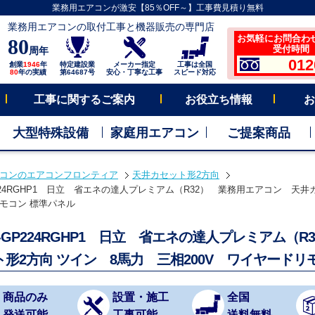
業務用エアコンが激安【85％OFF～】工事費見積り無料
業務用エアコンの取付工事と機器販売の専門店
お気軽にお問合わ
80
受付時間 平
周年
012
創業
1946
年
特定建設業
メーカー指定
工事は全国
80
年の実績
第64687号
安心・丁寧な工事
スピード対応
工事に関するご案内
お役立ち情報
お
大型特殊設備
家庭用エアコン
ご提案商品
コンのエアコンフロンティア
天井カセット形2方向
P224RGHP1 日立 省エネの達人プレミアム（R32） 業務用エアコン 天井カ
モコン 標準パネル
D-GP224RGHP1 日立 省エネの達人プレミアム
ト形2方向 ツイン 8馬力 三相200V ワイヤード
商品のみ
設置・施工
全国
発送可能
工事可能
送料無料