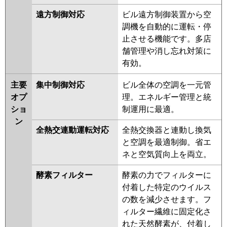
遠方制御対応
ビル遠方制御装置から空
調機を自動的に運転・停
止させる機能です。多店
舗管理や消し忘れ対策に
有効。
主要
集中制御対応
ビル全体の空調を一元管
オプ
理。エネルギー管理と統
ショ
制運用に最適。
ン
全熱交連動運転対応
全熱交換器と連動し換気
と空調を最適制御。省エ
ネと空気質向上を両立。
酵素フィルター
酵素の力でフィルターに
付着した特定のウイルス
の数を減少させます。フ
ィルター繊維に固定化さ
れた天然酵素が、付着し