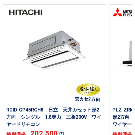
RCID-GP45RGH8 日立 天井カセット形2
PLZ-Z
方向 シングル 1.8馬力 三相200V ワイ
形2方向 
ヤードリモコン
ワイヤー
202,500
特別価格
円
特別価