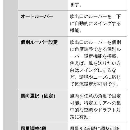
PLZ-ZRMP45LV
PLZ-ZRMP45LFR
ます。
PLZ-ZRMP45LR
オートルーバー
吹出口のルーバーを上下
日立
RCID-GP45RGH7
RCID-GP45RGH6
に自動的にスイングする
RCID-GP45RGH5
RCID-GP45RGH4
機能。
RCID-GP45RGH3
RCID-AP45GH7
RCID-GP45RGH2
RCID-
個別ルーバー設定
吹出口のルーバーを個別
GP45RGH1
に角度調整できる個別ル
ーバー設定機能を搭載。
三菱重工
FDTWZ455HA5SA-rak
例えば、風を送りたい方
FDTWZ455HA5SA
向はスイングにするな
FDTWZ455H5SA-rak
ど、環境やニーズに応じ
FDTWZ455H5SA
FDTWZ455H5S-
て気流設定が可能です。
rak
FDTWZ455H5S
FDTWZ455H5S-rakuri-na
風向選択（固定）
風向を任意の角度で固定
可能。特定エリアへの集
パナソニック
中的な空調やドラフト対
策に有効。
風量調整4段
風量を4段階に調整可能。