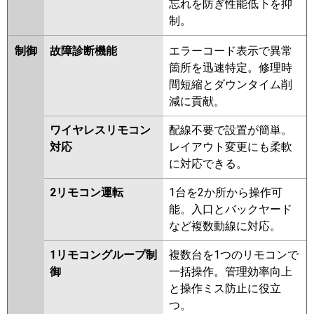
忘れを防ぎ性能低下を抑
制。
制御
故障診断機能
エラーコード表示で異常
箇所を迅速特定。修理時
間短縮とダウンタイム削
減に貢献。
ワイヤレスリモコン
配線不要で設置が簡単。
対応
レイアウト変更にも柔軟
に対応できる。
2リモコン運転
1台を2か所から操作可
能。入口とバックヤード
など複数動線に対応。
1リモコングループ制
複数台を1つのリモコンで
御
一括操作。管理効率向上
と操作ミス防止に役立
つ。