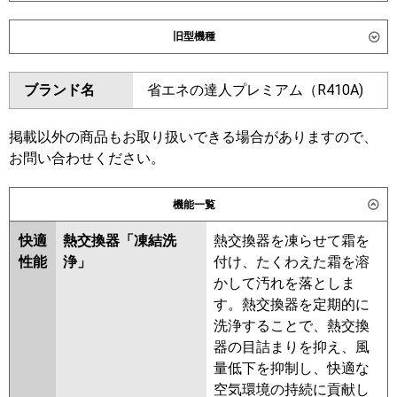
ダイキン
SSRG45DT
SSRG45DNT
旧型機種
東芝
GWXA04513XU
GWXA04513MUB
ダイキン
SSRG45CT
SSRG45CNT
ブランド名
省エネの達人プレミアム（R410A)
三菱電機
PLZ-ZRMP45L6
PLZ-
SSRG45BYT
SSRG45BYNT
ZRMP45LF6
SSRG45BJT
SSRG45BJNT
SSRG45BFNT
SSRG45BFT
掲載以外の商品もお取り扱いできる場合がありますので、
日立
RCID-GP45RGH8
SSRG45BCT
SSRG45BCNT
お問い合わせください。
三菱重工
FDTWZ456H6S
FDTWZ456H6S-
東芝
RWXA04533MUB
RWXA04533MU
機能一覧
rak
RWXA04533XU
快適
熱交換器「凍結洗
熱交換器を凍らせて霜を
パナソニック
三菱電機
PLZ-ZRMP45L5
PLZ-ZRMP45LF5
性能
浄」
付け、たくわえた霜を溶
PLZ-ZRMP45L4
PLZ-ZRMP45LF4
かして汚れを落としま
PLZ-ZRMP45LF3
PLZ-ZRMP45L3
す。熱交換器を定期的に
PLZ-ZRMP45LF2
PLZ-ZRMP45L2
洗浄することで、熱交換
PLZ-ZRMP45LFZ
PLZ-
器の目詰まりを抑え、風
ZRMP45LZ
PLZ-ZRMP45LFY
量低下を抑制し、快適な
PLZ-ZRMP45LY
PLZ-ZRMP45LFV
空気環境の持続に貢献し