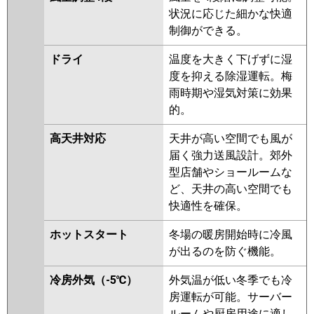
状況に応じた細かな快適
制御ができる。
ドライ
温度を大きく下げずに湿
度を抑える除湿運転。梅
雨時期や湿気対策に効果
的。
高天井対応
天井が高い空間でも風が
届く強力送風設計。郊外
型店舗やショールームな
ど、天井の高い空間でも
快適性を確保。
ホットスタート
冬場の暖房開始時に冷風
が出るのを防ぐ機能。
冷房外気（-5℃）
外気温が低い冬季でも冷
房運転が可能。サーバー
ルームや厨房用途に適し