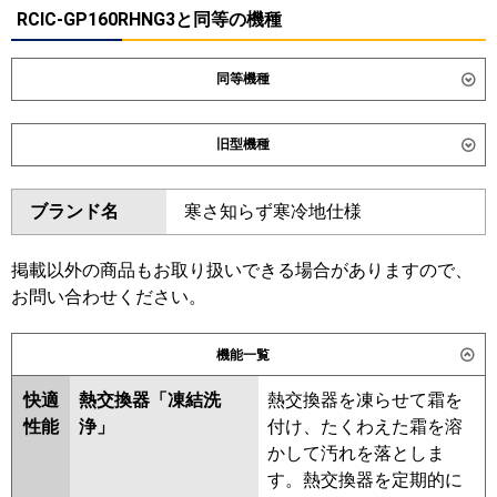
RCIC-GP160RHNG3と同等の機種
同等機種
ダイキン
SZRN160CNM
SZRN160CM
旧型機種
東芝
ダイキン
SZRN160BYM
SZRN160BYNM
ブランド名
寒さ知らず寒冷地仕様
三菱電機
PLZT-HRMP160GF6
PLZT-
SZRN160BJM
SZRN160BJNM
HRMP160G6
SZRN160BFM
SZRN160BFNM
掲載以外の商品もお取り扱いできる場合がありますので、
日立
RCIC-GP160RHNG4
RCIC-
東芝
お問い合わせください。
GP160RSHG4
三菱電機
PLZT-HRMP160G5
PLZT-
機能一覧
三菱重工
HRMP160GF5
PLZT-
HRMP160GF4
PLZT-HRMP160G4
快適
熱交換器「凍結洗
熱交換器を凍らせて霜を
パナソニック
PLZT-HRMP160GF3
PLZT-
性能
浄」
付け、たくわえた霜を溶
HRMP160G3
PLZT-HRMP160GF2
かして汚れを落としま
PLZT-HRMP160G2
PLZT-
す。熱交換器を定期的に
HRMP160GFZ
PLZT-HRMP160GZ