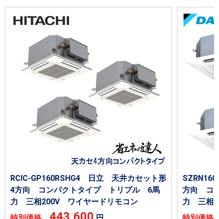
RCIC-GP160RSHG4 日立 天井カセット形
SZRN16
4方向 コンパクトタイプ トリプル 6馬
方向 コ
力 三相200V ワイヤードリモコン
力 三相2
443,600
特別価格
円
特別価