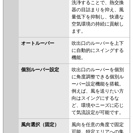
洗浄することで、熱交換
PLZT-HRMP160GFY
PLZT-
器の目詰まりを抑え、風
HRMP160GY
PLZT-HRMP160GFV
量低下を抑制し、快適な
PLZT-HRMP160GV
空気環境の持続に貢献し
ます。
日立
RCIC-GP160RSHG3
RCIC-
GP160RHNG2
RCIC-GP160RSHG2
オートルーバー
吹出口のルーバーを上下
RCIC-GP160RSHG1
RCIC-
に自動的にスイングする
GP160RHNG1
RCIC-GP160RHNG
機能。
RCIC-GP160RSHG
個別ルーバー設定
吹出口のルーバーを個別
三菱重工
に角度調整できる個別ル
ーバー設定機能を搭載。
パナソニック
例えば、風を送りたい方
向はスイングにするな
ど、環境やニーズに応じ
て気流設定が可能です。
風向選択（固定）
風向を任意の角度で固定
可能。特定エリアへの集