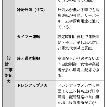
冷房外気（-5℃）
外気温が低い冬季でも冷
房運転が可能。サーバー
ルームや厨房用途に適し
ている。
タイマー運転
設定時刻に自動で運転開
始・停止。消し忘れ防止
と電気代削減に貢献。
設
冷え過ぎ制御
室温が下がり過ぎないよ
計・
う自動制御。女性や高齢
工事
者が多い環境に配慮でき
対応
る。
力
ドレンアップメカ
ドレンアップメカで天井
面より上へ持ち上げ排水
可能。配管経路の自由度
が増し設置場所が広が