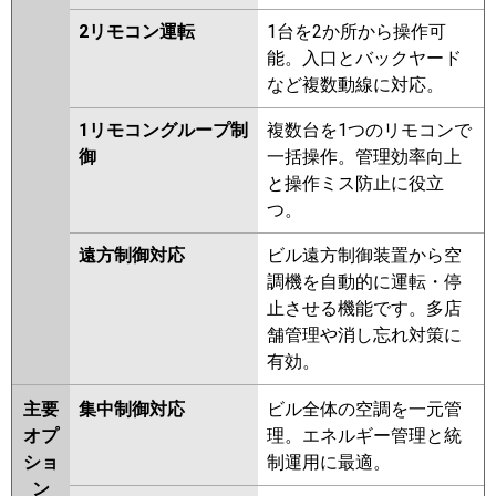
2リモコン運転
1台を2か所から操作可
能。入口とバックヤード
など複数動線に対応。
1リモコングループ制
複数台を1つのリモコンで
御
一括操作。管理効率向上
と操作ミス防止に役立
つ。
遠方制御対応
ビル遠方制御装置から空
調機を自動的に運転・停
止させる機能です。多店
舗管理や消し忘れ対策に
有効。
主要
集中制御対応
ビル全体の空調を一元管
オプ
理。エネルギー管理と統
ショ
制運用に最適。
ン