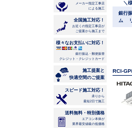
＼
メーカー指定工事店
による施工
銀行
全国施工対応！
ム 
お近くの指定工事店が
ご提案から施工まで
様々なお支払いに対応！
銀行振込・郵便振替
クレジット・クレジットカード
施工提案と
RCI-
快適空間のご提案
スピード施工対応！
承りから
最短2日で施工
送料無料・特別価格
エアコン本体が
業界最安値級の低価格