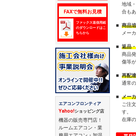
地域
FAXで無料お見積
合も
ファックス送信用紙
■
商品
のダウンロードはこ
メー
ちらから
■
返品
商品
傷等
■
再配
通常
■
メー
エアコンフロンティア
ご注
Yahoo!
ショッピング店
す。
在庫
機器の販売専門店！
ルームエアコン・業
務用エアコン・加湿