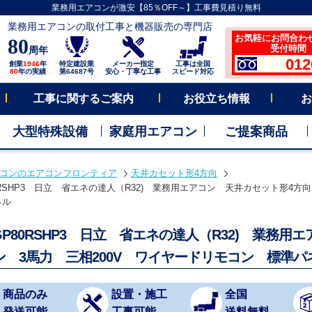
業務用エアコンが激安【85％OFF～】工事費見積り無料
業務用エアコンの取付工事と機器販売の専門店
お気軽にお問合わ
80
受付時間 平
周年
012
創業
1946
年
特定建設業
メーカー指定
工事は全国
80
年の実績
第64687号
安心・丁寧な工事
スピード対応
工事に関するご案内
お役立ち情報
お
大型特殊設備
家庭用エアコン
ご提案商品
コンのエアコンフロンティア
天井カセット形4方向
80RSHP3 日立 省エネの達人（R32) 業務用エアコン 天井カセット形4方向
ネル
-GP80RSHP3 日立 省エネの達人（R32) 業務
ン 3馬力 三相200V ワイヤードリモコン 標準パ
商品のみ
設置・施工
全国
発送可能
工事可能
送料無料