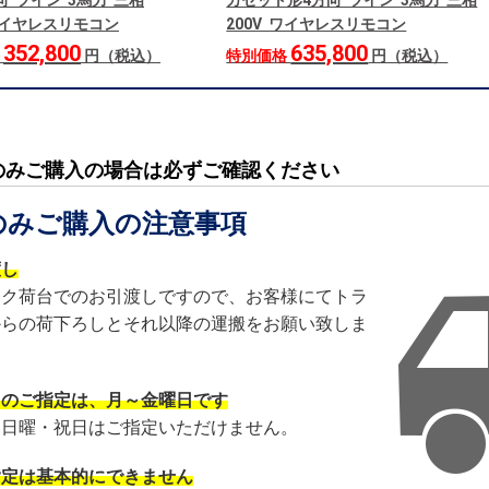
向 ツイン 3馬力 三相
カセット形4方向 ツイン 3馬力 三相
 ワイヤレスリモコン
200V ワイヤレスリモコン
352,800
635,800
格
円（税込）
特別価格
円（税込）
のみご購入の場合は必ずご確認ください
のみご購入の注意事項
渡し
ック荷台でのお引渡しですので、お客様にてトラ
からの荷下ろしとそれ以降の運搬をお願い致しま
日のご指定は、月～金曜日です
・日曜・祝日はご指定いただけません。
指定は基本的にできません