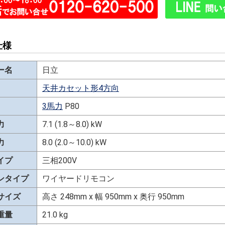
仕様
ー名
日立
天井カセット形4方向
3馬力
P80
力
7.1 (1.8～8.0) kW
力
8.0 (2.0～10.0) kW
イプ
三相200V
ンタイプ
ワイヤードリモコン
サイズ
高さ 248mm x 幅 950mm x 奥行 950mm
重量
21.0 kg