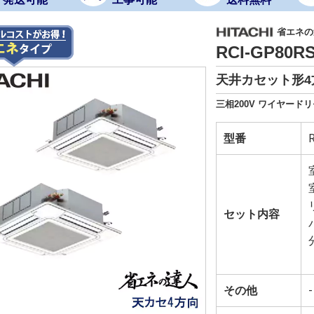
省エネの達
RCI-GP80
天井カセット形4
三相200V ワイヤード
型番
セット内容
その他
-