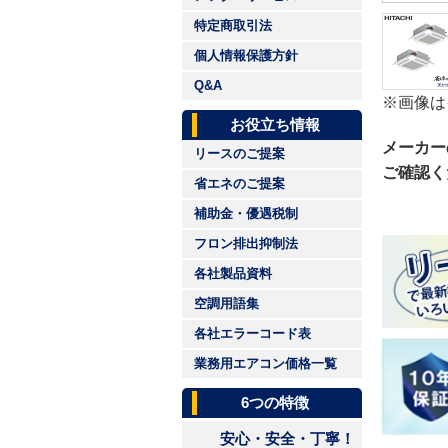
特定商取引法
個人情報保護方針
Q&A
※画像は
お役立ち情報
メーカー
リースのご提案
ご確認く
省エネのご提案
補助金・優遇税制
フロン排出抑制法
各社製品資料
空調用語集
各社エラーコード表
業務用エアコン価格一覧
6つの特徴
安心・安全・丁寧！