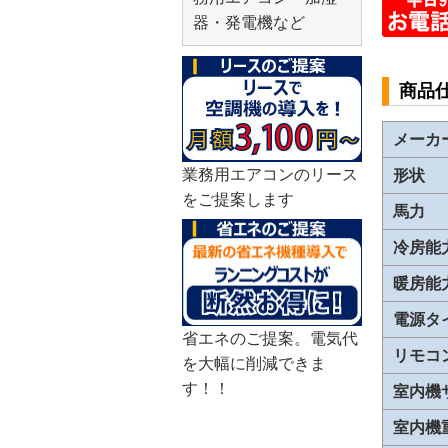
器・発電機など
商品
メーカ
業務用エアコンのリース
形状
をご提案します
馬力
冷房能
暖房能
電源タ
省エネのご提案。電気代
リモコ
を大幅に削減できま
す！！
室内機
室内機