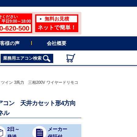
せください
無料お見積
日9:00～18:00
0-620-500
ネットで簡単！
客様の声
会社概要
業務用エアコン検索
 ツイン 3馬力 三相200V ワイヤードリモコ
用エアコン 天井カセット形4方向
ネル
2日～
メーカー
発送
保証付