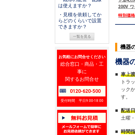
ト形4方
は使えますか？
200V
・見積を依頼してか
特別価
らどのくらいで設置
できますか？
一覧を見る
機器
お気軽にお問合せください
機器
総合窓口・商品・工
事に
■
車上
関するお問合せ
トラ
ック
0120-620-500
す。
受付時間 平日9:00-18:00
■
配送
土曜
■
時間