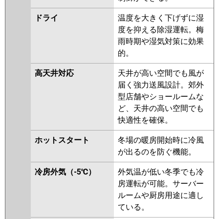
ZRMP80SEFR
PLZX-
ZRMP80SELFGR
PLZX-
ドライ
温度を大きく下げずに湿
ZRMP80SEFGR
度を抑える除湿運転。梅
雨時期や湿気対策に効果
日立
RCI-GP80RGHPJ8
RCI-
的。
GP80RGHPJ7
RCI-GP80RGHPJ6
RCI-GP80RGHPJ5
RCI-
高天井対応
天井が高い空間でも風が
GP80RGHPJ4
RCI-GP80RGHPJ3
届く強力送風設計。郊外
RCI-AP80GHPJ6-kobe
RCI-
型店舗やショールームな
AP80GHPJ6
ど、天井の高い空間でも
快適性を確保。
三菱重工
FDTZ806HKP6S
FDTZ806HKP6S-
airf
FDTZ806HKP6S-rak
ホットスタート
冬場の暖房開始時に冷風
FDTZ806HKP6S-osj
が出るのを防ぐ機能。
FDTZ805HKP5SA-rak
冷房外気（-5℃）
外気温が低い冬季でも冷
FDTZ805HKP5SA-airf
房運転が可能。サーバー
FDTZ805HKP5SA
ルームや厨房用途に適し
FDTZ805HKP5SA-osj
ている。
FDTZ805HKP5S-osj