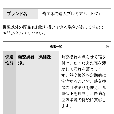
ダイキン
SSRC80CVD
SSRC80CNVD
東芝
ブランド名
省エネの達人プレミアム（R32）
SSRUC80CVD
SSRC80BYNVD
三菱電機
PLZX-ZRMP80SHF6
PLZX-
SSRC80BYVD
SSRUC80BYVD
ZRMP80SHLF6
PLZX-
SSRC80BJVD
SSRC80BJNVD
掲載以外の商品もお取り扱いできる場合がありますので、
ZRMP80SHBF6
PLZX-
SSRJC80BJVD
SSRJC80BFVD
お問い合わせください。
ZRMP80SHFG6
SSRC80BFNVD
SSRC80BFVD
SSRC80BCVD
SSRC80BCNVD
機能一覧
日立
RCI-GP80RGHPJ9
東芝
快適
熱交換器「凍結洗
熱交換器を凍らせて霜を
三菱重工
FDTZ806HKP6SA
性能
浄」
付け、たくわえた霜を溶
FDTZ806HKP6SA-airf
三菱電機
PLZX-ZRMP80SHLF5
PLZX-
かして汚れを落としま
FDTZ806HKP6SA-osj
ZRMP80SHF5
PLZX-
す。熱交換器を定期的に
FDTZ806HKP6SA-rak
ZRMP80SHBF5
PLZX-
洗浄することで、熱交換
ZRMP80SHFG5
PLZX-
器の目詰まりを抑え、風
パナソニック
PA-P80U7SGDNCX
PA-
ZRMP80SHLF4
PLZX-
量低下を抑制し、快適な
P80U7SGDNC
PA-P80U7SGDC
ZRMP80SHF4
PLZX-
空気環境の持続に貢献し
ZRMP80SHBF4
PLZX-
ます。
ZRMP80SHFG4
PLZX-