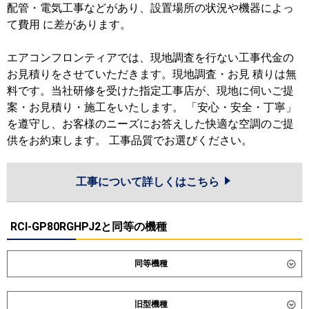
配管・電気工事などがあり、設置場所の状況や機器によっ
て費用 に差があります。
エアコンフロンティアでは、現地調査を行ない工事代金の
お見積りをさせていただきます。現地調査・お見 積りは無
料です。当社研修を受けた指定工事店が、現地に伺いご提
案・お見積り・施工をいたします。 「安心・安全・丁寧」
を遵守し、お客様のニーズにお答えした快適な空調のご提
供をお約束します。 工事品質でお選びください。
工事について詳しくはこちら
RCI-GP80RGHPJ2と同等の機種
同等機種
ダイキン
SSRC80DNVD
SSRC80DVD
旧型機種
SSRUC80DVD