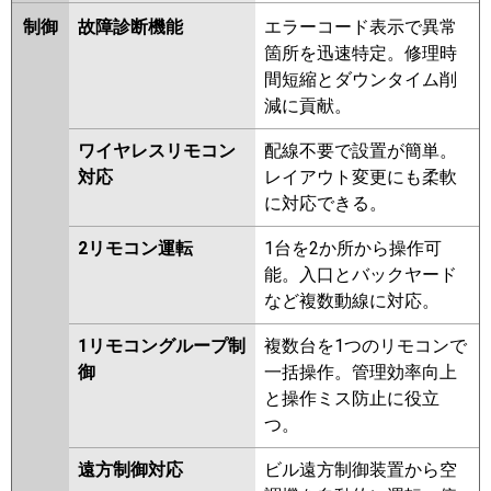
制御
故障診断機能
エラーコード表示で異常
箇所を迅速特定。修理時
間短縮とダウンタイム削
減に貢献。
ワイヤレスリモコン
配線不要で設置が簡単。
対応
レイアウト変更にも柔軟
に対応できる。
2リモコン運転
1台を2か所から操作可
能。入口とバックヤード
など複数動線に対応。
1リモコングループ制
複数台を1つのリモコンで
御
一括操作。管理効率向上
と操作ミス防止に役立
つ。
遠方制御対応
ビル遠方制御装置から空