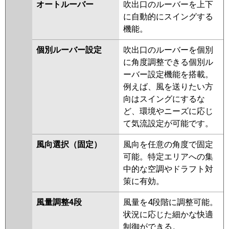
ZRMP80SHLF3
PLZX-
オートルーバー
吹出口のルーバーを上下
ZRMP80SHF3
PLZX-
に自動的にスイングする
ZRMP80SHFG3
PLZX-
機能。
ZRMP80SHF2
PLZX-
個別ルーバー設定
吹出口のルーバーを個別
ZRMP80SHLF2
PLZX-
に角度調整できる個別ル
ZRMP80SHFG2
PLZX-
ーバー設定機能を搭載。
ZRMP80SELFZ
PLZX-
例えば、風を送りたい方
ZRMP80SEFZ
PLZX-
向はスイングにするな
ZRMP80SELFGZ
PLZX-
ど、環境やニーズに応じ
ZRMP80SEFGZ
PLZX-
て気流設定が可能です。
ZRMP80SEFY
PLZX-
ZRMP80SELFY
PLZX-
風向選択（固定）
風向を任意の角度で固定
ZRMP80SEFGY
PLZX-
可能。特定エリアへの集
ZRMP80SELFGY
PLZX-
中的な空調やドラフト対
ZRMP80SEFV
PLZX-
策に有効。
ZRMP80SELFV
PLZX-
ZRMP80SEFGV
PLZX-
風量調整4段
風量を4段階に調整可能。
ZRMP80SELFGV
PLZX-
状況に応じた細かな快適
ZRMP80SELFR
PLZX-
制御ができる。