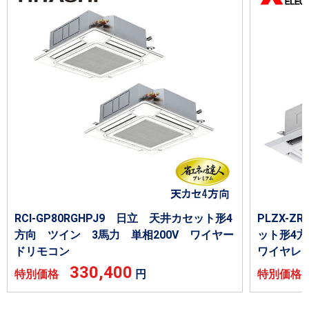
RCI-GP80RGHPJ9 日立 天井カセット形4
PLZX-Z
方向 ツイン 3馬力 単相200V ワイヤー
ット形4方
ドリモコン
ワイヤレ
330,400
特別価格
円
特別価