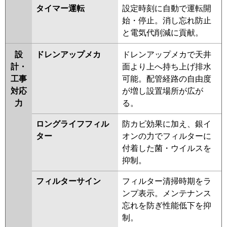
FDTZ805HKP5S-rak
タイマー運転
設定時刻に自動で運転開
FDTZ805HKP5S-airf
始・停止。消し忘れ防止
FDTZ805HKP5S-airflex
と電気代削減に貢献。
FDTZ805HKP5S
FDTZ805HKP5S-
rakuri-na
設
ドレンアップメカ
ドレンアップメカで天井
計・
面より上へ持ち上げ排水
パナソニック
PA-P80U7SGDNBX
PA-
工事
可能。配管経路の自由度
P80U7SGDNB
PA-P80U7SGDB
対応
が増し設置場所が広が
PA-P80U7SGD
PA-P80U7SGDN
力
る。
PA-P80U6SGDB
PA-P80U6SGDNB
PA-P80U6SGD
PA-P80U6SGDN
ロングライフフィル
防カビ効果に加え、銀イ
ター
オンの力でフィルターに
付着した菌・ウイルスを
抑制。
フィルターサイン
フィルター清掃時期をラ
ンプ表示。メンテナンス
忘れを防ぎ性能低下を抑
制。