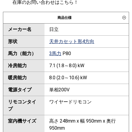
在庫のお問い合わせはこちら！
商品仕様
メーカー名
日立
形状
天井カセット形4方向
馬力（能力）
3馬力
P80
冷房能力
7.1 (1.8～8.0) kW
暖房能力
8.0 (2.0～10.6) kW
電源タイプ
単相200V
リモコンタイ
ワイヤードリモコン
プ
室内機サイズ
高さ 248mm x 幅 950mm x 奥行
950mm