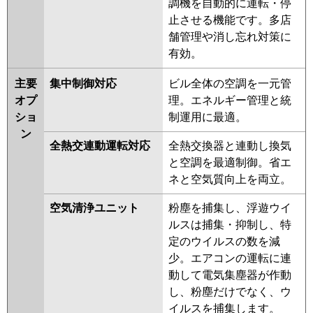
調機を自動的に運転・停
止させる機能です。多店
舗管理や消し忘れ対策に
有効。
主要
集中制御対応
ビル全体の空調を一元管
オプ
理。エネルギー管理と統
ショ
制運用に最適。
ン
全熱交連動運転対応
全熱交換器と連動し換気
と空調を最適制御。省エ
ネと空気質向上を両立。
空気清浄ユニット
粉塵を捕集し、浮遊ウイ
ルスは捕集・抑制し、特
定のウイルスの数を減
少。エアコンの運転に連
動して電気集塵器が作動
し、粉塵だけでなく、ウ
イルスを捕集します。