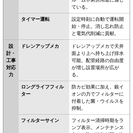
airf
FDTZ806HK6S-rak
ている。
FDTZ806HK6S-osj
FDTZ805HK5SA-rak
タイマー運転
設定時刻に自動で運転開
FDTZ805HK5SA-airf
始・停止。消し忘れ防止
FDTZ805HK5SA
FDTZ805HK5SA-
と電気代削減に貢献。
osj
FDTZ805HK5S-osj
FDTZ805HK5S-rak
設
ドレンアップメカ
ドレンアップメカで天井
FDTZ805HK5S-airf
計・
面より上へ持ち上げ排水
FDTZ805HK5S
FDTZ805HK5S-
工事
可能。配管経路の自由度
rakuri-na
FDTZ805HK5S-airflex
対応
が増し設置場所が広が
力
る。
パナソニック
PA-P80U7SGNBX
PA-P80U7SGNB
PA-P80U7SGB
PA-P80U7SGN
PA-
ロングライフフィル
防カビ効果に加え、銀イ
P80U7SG
PA-P80U6SGB
PA-
ター
オンの力でフィルターに
P80U6SGNB
PA-P80U6SGN
PA-
付着した菌・ウイルスを
P80U6SG
抑制。
フィルターサイン
フィルター清掃時期をラ
ンプ表示。メンテナンス