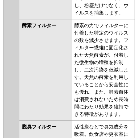
し、粉塵だけでなく、ウ
イルスを捕集します。
酵素フィルター
酵素の力でフィルターに
付着した特定のウイルス
の数を減少させます。フ
ィルター繊維に固定化さ
れた天然酵素が、付着し
た微生物の増殖を抑制
し、二次汚染を低減しま
す。天然の酵素を利用し
ていることから安全性に
も優れ、また、酵素自体
は消費されないため長時
間にわたり効果を維持で
きる特徴があります。
脱臭フィルター
活性炭などで臭気成分を
吸着。飲食店や更衣室に