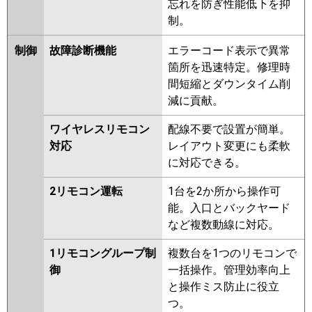
忘れを防ぎ性能低下を抑
制。
制御
故障診断機能
エラーコード表示で異常
箇所を迅速特定。修理時
間短縮とダウンタイム削
減に貢献。
ワイヤレスリモコン
配線不要で設置が簡単。
対応
レイアウト変更にも柔軟
に対応できる。
2リモコン運転
1台を2か所から操作可
能。入口とバックヤード
など複数動線に対応。
1リモコングループ制
複数台を1つのリモコンで
御
一括操作。管理効率向上
と操作ミス防止に役立
つ。