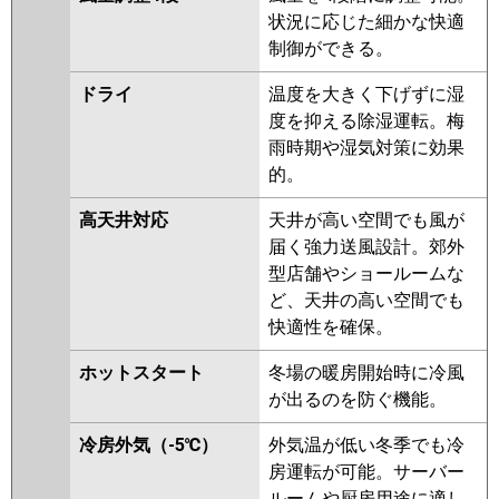
ZRMP80SELFY
PLZ-
状況に応じた細かな快適
ZRMP80SEFGY
PLZ-
制御ができる。
ZRMP80SELFGY
PLZ-
ZRMP80SEFV
PLZ-
ドライ
温度を大きく下げずに湿
ZRMP80SELFV
PLZ-
度を抑える除湿運転。梅
ZRMP80SEFGV
PLZ-
雨時期や湿気対策に効果
ZRMP80SELFGV
PLZ-
的。
ZRMP80SEFR
PLZ-
高天井対応
天井が高い空間でも風が
ZRMP80SELFR
PLZ-
届く強力送風設計。郊外
ZRMP80SELFGR
PLZ-
型店舗やショールームな
ZRMP80SEFGR
ど、天井の高い空間でも
日立
RCI-GP80RGHJ8
RCI-GP80RGHJ7
快適性を確保。
RCI-GP80RGHJ6
RCI-GP80RGHJ5
ホットスタート
冬場の暖房開始時に冷風
RCI-GP80RGHJ4
RCI-GP80RGHJ3
が出るのを防ぐ機能。
RCI-AP80GHJ6
RCI-GP80RGHJ2
RCI-AP80GHJ5
冷房外気（-5℃）
外気温が低い冬季でも冷
房運転が可能。サーバー
三菱重工
FDTZ806HK6S
FDTZ806HK6S-
ルームや厨房用途に適し