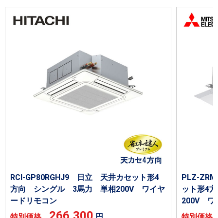
RCI-GP80RGHJ9 日立 天井カセット形4
PLZ-ZR
方向 シングル 3馬力 単相200V ワイヤ
ット形4
ードリモコン
200V 
266,300
特別価格
円
特別価