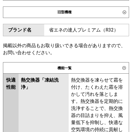
ダイキン
SSRC80DV
SSRC80DNV
旧型機種
SSRUC80DV
ダイキン
SSRC80CV
SSRC80CNV
東芝
GUXA08013J1XU
ブランド名
省エネの達人プレミアム（R32）
SSRUC80CV
SSRC80BYV
GUXA08013J1MUB
SSRC80BYNV
SSRUC80BYV
GUXA08013JP1XU
SSRC80BJV
SSRC80BJNV
掲載以外の商品もお取り扱いできる場合がありますので、
GUXA08013JP1MUB
SSRJC80BJV
SSRJC80BFV
お問い合わせください。
三菱電機
PLZ-ZRMP80SHLF6
PLZ-
SSRC80BFNV
SSRC80BFV
ZRMP80SHF6
PLZ-
SSRC80BCV
SSRC80BCNV
機能一覧
ZRMP80SHBF6
PLZ-
東芝
GUXA08013JXU
GUXA08013JMUB
ZRMP80SHFG6
快適
熱交換器「凍結洗
熱交換器を凍らせて霜を
GUXA08013JPXU
性能
浄」
付け、たくわえた霜を溶
日立
RCI-GP80RGHJ9
GUXA08013JPMUB
かして汚れを落としま
RUXA08033JMUB
す。熱交換器を定期的に
三菱重工
FDTZ806HK6SA
FDTZ806HK6SA-
RUXA08033JMU
RUXA08033JXU
洗浄することで、熱交換
rak
FDTZ806HK6SA-airf
RUXA08033JM
RUXA08033JX
器の目詰まりを抑え、風
FDTZ806HK6SA-osj
RUXA08012JX
RUXA08012JM
量低下を抑制し、快適な
空気環境の持続に貢献し
パナソニック
PA-P80U7SGNC
PA-P80U7SGNCX