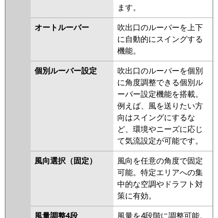
三菱電機
PLZ-ZRMP80SHLF5
PLZ-
ます。
PA-P80U7SGC
ZRMP80SHF5
PLZ-
ZRMP80SHBF5
PLZ-
オートルーバー
吹出口のルーバーを上下
ZRMP80SHFG5
PLZ-
に自動的にスイングする
ZRMP80SHLF4
PLZ-
機能。
ZRMP80SHF4
PLZ-
個別ルーバー設定
吹出口のルーバーを個別
ZRMP80SHBF4
PLZ-
に角度調整できる個別ル
ZRMP80SHFG4
PLZ-
ーバー設定機能を搭載。
ZRMP80SHF3
PLZ-
例えば、風を送りたい方
ZRMP80SHLF3
PLZ-
向はスイングにするな
ZRMP80SHFG3
PLZ-
ど、環境やニーズに応じ
ZRMP80SHF2
PLZ-
て気流設定が可能です。
ZRMP80SHLF2
PLZ-
ZRMP80SHFG2
PLZ-
風向選択（固定）
風向を任意の角度で固定
ZRMP80SELFZ
PLZ-
可能。特定エリアへの集
ZRMP80SEFZ
PLZ-
中的な空調やドラフト対
ZRMP80SEFGZ
PLZ-
策に有効。
ZRMP80SELFGZ
PLZ-
ZRMP80SEFY
PLZ-
風量調整4段
風量を4段階に調整可能。