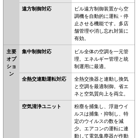
遠方制御対応
ビル遠方制御装置から空
調機を自動的に運転・停
止させる機能です。多店
舗管理や消し忘れ対策に
有効。
主要
集中制御対応
ビル全体の空調を一元管
オプ
理。エネルギー管理と統
ショ
制運用に最適。
ン
全熱交連動運転対応
全熱交換器と連動し換気
と空調を最適制御。省エ
ネと空気質向上を両立。
空気清浄ユニット
粉塵を捕集し、浮遊ウイ
ルスは捕集・抑制し、特
定のウイルスの数を減
少。エアコンの運転に連
動して電気集塵器が作動